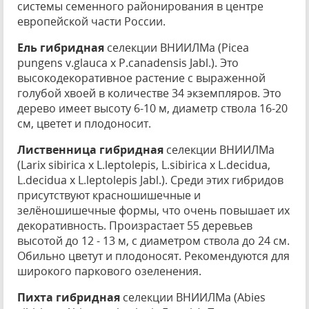
системы семенного районирования в центре
европейской части России.
Ель гибридная
селекции ВНИИЛМа (Picea
pungens v.glauca x P.canadensis Jabl.). Это
высокодекоративное растение с выраженной
голубой хвоей в количестве 34 экземпляров. Это
дерево имеет высоту 6-10 м, диаметр ствола 16-20
см, цветет и плодоносит.
Лиственница гибридная
селекции ВНИИЛМа
(Larix sibirica x L.leptolepis, L.sibirica x L.decidua,
L.decidua x L.leptolepis Jabl.). Среди этих гибридов
присутствуют красношишечные и
зелёношишечные формы, что очень повышает их
декоративность. Произрастает 55 деревьев
высотой до 12 - 13 м, с диаметром ствола до 24 см.
Обильно цветут и плодоносят. Рекомендуются для
широкого паркового озеленения.
Пихта гибридная
селекции ВНИИЛМа (Abies