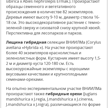
sibirica x Abies nephrolepis Ermak.). Произрастают
образцы семенного и вегетативного
происхождения в количестве 82 экземпляров.
Деревья имеют высоту 9-10 м, диаметр ствола 16-
18 см. Это высокодекоративное растение с темно-
зеленой сверху и сизоватой снизу крупной хвоей.
Перспективна для лесопарков и парков.
Лещина гибридная
селекции ВНИИЛМа (Corylus
avellana «Hybrida »). На участке произрастают
более 40 экземпляров краснолистных и
зеленолистных форм. Кустарник имеет высоту 1,5-
2 м и диаметр куста 120-180 см. Есть
высокоурожайные экземпляры с хорошими
вкусовыми качествами и крупноплодными
семенами-орехами.
На опытно-экспериментальном участке ВНИИЛМа
произрастают также
гибридные орехи
(Juglans
mandshurica x J.regia, J.mandshurica x J.cinerea,
J.mandshurica x J.nigra), различающиеся по форме