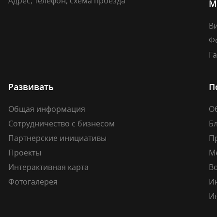
Адрес, телефон, схема проезда
М
В
Ф
Г
Развивать
П
Общая информация
О
Сотрудничество с бизнесом
Б
Партнерские инициативы
П
Проекты
М
Интерактивная карта
В
Фотогалерея
И
И