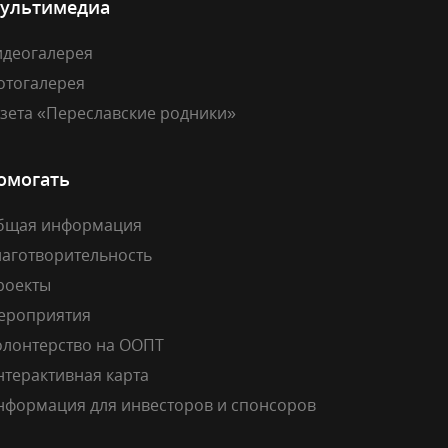
ультимедиа
идеогалерея
отогалерея
азета «Переславские родники»
омогать
бщая информация
лаготворительность
роекты
ероприятия
олонтерство на ООПТ
нтерактивная карта
нформация для инвесторов и спонсоров