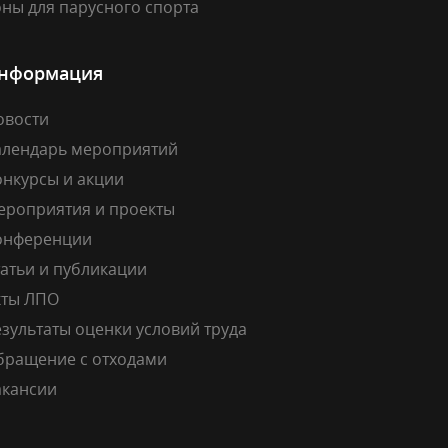
ны для парусного спорта
нформация
овости
алендарь мероприятий
онкурсы и акции
ероприятия и проекты
онференции
атьи и публикации
кты ЛПО
зультаты оценки условий труда
бращение с отходами
акансии