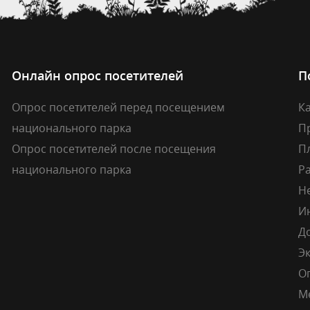
Онлайн опрос посетителей
П
Опрос посетителей перед посещением
Ка
национального парка
П
Опрос посетителей после посещения
П
национального парка
Р
Н
И
Д
Э
О
М