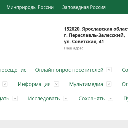
Минприроды России
Заповедная Россия
152020, Ярославская облас
г. Переславль-Залесский,
ул. Советская, 41
Наш адрес
посещение
Онлайн опрос посетителей
Со
Информация
Мультимедиа
Оп
щать
Исследовать
Сохранять
П