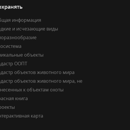
охранять
бщая информация
едкие и исчезающие виды
иоразнообразие
косистема
никальные объекты
адастр ООПТ
адастр объектов животного мира
дастр объектов животного мира, не
тнесенных к объектам охоты
расная книга
роекты
нтерактивная карта