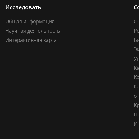
Исследовать
С
Общая информация
О
Научная деятельность
Р
Интерактивная карта
Б
Э
У
К
К
Ка
о
К
П
И