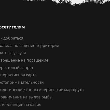
осетителям
к добраться
равила посещения территории
латные услуги
азрешение на посещение
ерестовый запрет
нтерактивная карта
остопримечательности
кологические тропы и туристские маршруты
граничение на вылов рыбы
етеостанция на озере