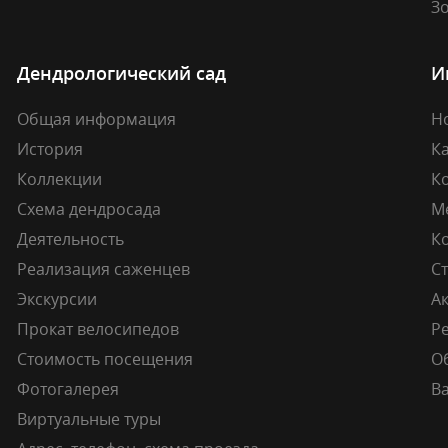
Зо
Дендрологический сад
И
Общая информация
Н
История
К
Коллекции
К
Схема дендросада
М
Деятельность
К
Реализация саженцев
Ст
Экскурсии
А
Прокат велосипедов
Ре
Стоимость посещения
О
Фотогалерея
В
Виртуальные туры