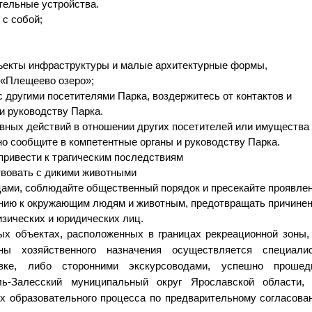
ительные устройства.
 с собой;
объекты инфраструктуры и малые архитектурные формы,
 «Плещеево озеро»;
с другими посетителями Парка, воздержитесь от контактов и
и руководству Парка.
вных действий в отношении других посетителей или имущества
но сообщите в компетентные органы и руководству Парка.
привести к трагическим последствиям
твовать с дикими животными
ами, соблюдайте общественный порядок и пресекайте проявле
ению к окружающим людям и животным, предотвращать причине
изических и юридических лиц.
х объектах, расположенных в границах рекреационной зоны,
ны хозяйственного назначения осуществляется спе
циали
явке, либо сторонними экскурсоводами, успешно проше
ь-Залесский муниципальный округ Ярославской области,
ах
образовательного процесса по предварительному согласова