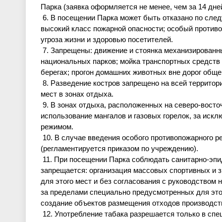
Парка (заявка оформляется не менее
,
чем за 14 дне
6
. В посещении Парка может быть отказано по след
высокий класс пожарной опасности; особый противо
угроза жизни и здоровью посетителей.
7. Запрещены: движение и стоянка механизированн
национальных парков; мойка транспортных средств 
берегах; прогон домашних животных вне дорог обще
8. Разведение костров запрещено на всей террито
мест в зонах отдыха.
9. В зонах отдыха, расположенных на северо-вост
использование мангалов и газовых горелок, за ис
режимом.
10. В случае введения особого противопожарного 
(регламентируется приказом по учреждению).
11. При посещении Парка соблюдать санитарно-эпи
запрещается: организация массовых спортивных и
для этого мест и без согласования с руководством 
за пределами специально предусмотренных для этог
создание объектов размещения отходов производств
12. Употребление табака разрешается только в спе