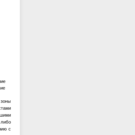
ние
ние
 зоны
стами
дшими
 либо
нию с