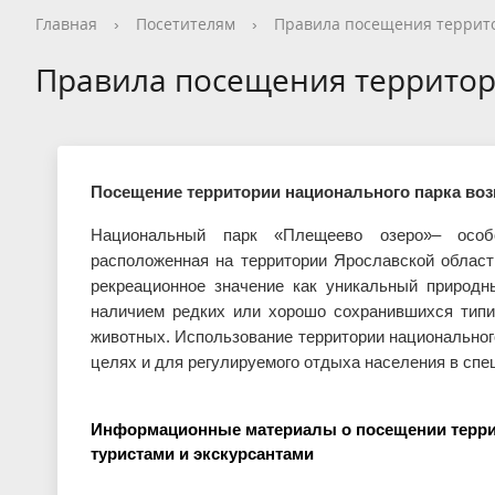
Общая информация
Опрос посетителей перед
Как добраться
Общая информация
Новости
Видеогалерея
Контакты, реквизиты
Общая информация
Общая информация
Общая информация
Общая информация
Общая информация
Общая информация
Гостевой дом
История
Опрос пос
Правила п
История
Календарь
Фотогалер
Вопрос - О
Сотруднич
Благотвор
Экопросве
Научная д
Редкие и 
Новости т
Дом типа 
Главная
›
Посетителям
›
Правила посещения террит
посещением национального парка
националь
Кадастровые сведения
Нерестовый запрет
Деятельность
Конференции
Интерактивная карта
Волонтерство на ООПТ
Уникальные объекты
Установка индивидуальной палатки
Карта нац
Интеракти
Реализаци
Статьи и 
Фотогалер
Интеракти
Кадастр О
Правила посещения террито
Заказник «Ярославский»
Стоимость посещения
Обращение с отходами
Дом и семья Варенцовых
Противоде
Фотогалер
Вакансии
Ограничение на вылов рыбы
Красная книга
Метеостан
Проекты
Волонтерство
Посещение территории национального парка воз
Национальный парк «Плещеево озеро»– особо
расположенная на территории Ярославской област
рекреационное значение как уникальный природ
наличием редких или хорошо сохранившихся типи
животных. Использование территории национальног
целях и для регулируемого отдыха населения в спе
Информационные материалы о посещении террит
туристами и экскурсантами