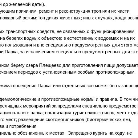
й до
желаемой даты).
ующим причинам: ремонт и реконструкция троп или их части;
пожарный режим; гон диких животных; иных случаях, когда возн
ых транспортных средс
тв, не связанных с функционированием
на берегах водных объектов; в естественных водоемах и на их
го пользования и вне специально предусмотренных для этого ме
рии Парка, за исключением специально предусмотренных для это
очном берегу озера Плещеево для приготовления пищи допускае
ключением периодов с установленным особым противопожарным
режима посещение Парка или отдельных зон может быть запрещ
демиологические и проти
вопожарные нормы и правила. В том ч
 зрелищных мероприятий за пределами специально предусмотре
национального парка; организация туристских стоянок, мест
отд
о мест; размещение скотомогильников (биотермических ям),
а и потребления.
циально обозначенных местах. Запрещено курить на ходу, не