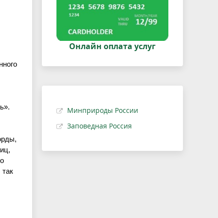
Онлайн оплата услуг
нного
ь».
Минприроды России
Заповедная Россия
орды
,
иц,
го
 так