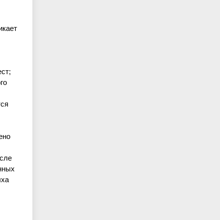
икает
ст;
го
тся
ено
исле
нных
ыха