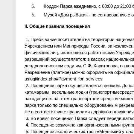
Кордон Парка ежедневно, с 08:00 до 21:00
Музей «Дом рыбака» - по согласованию с 
II. Общие правила посещения
1. Пребывание посетителей на территории национал
Учреждением или Минприроды России, за исключени
физических лиц, являющихся работниками Учрежд
разрешений осу
ществляется: в кассах национально
дендрологическом саду им. С.Ф. Харитонова, на кор
Разрешение (платное) можно оформить на официал
uslugi/index.php#Payment_for_services
2. Посещение парка осуществляется пешком. Допо
катамараны, весельные лодки (
транспортныесредст
находящихс
я на этом транспортном средстве може
парка только по специально оборудованным рекреа
же в соответствии с правилами дорожного движения
3. Во время посещения Парка следует передвигать
4. Посещение возможно как организованными группа
5. Посещение экологических троп «Медвежий угол» 