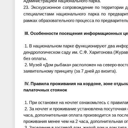
Адм
инистрацией национального парка
.
23
.
Экскурсионное сопровождение по территории 
специалистами национального парка по предвари
рамках образовательного процесса по предварител
III. Особенности посещения информационных це
1. В национальном парке функционируют два инфор
дендрологическом саду им. С.Ф. Харитонова (Журав
без оплаты.
2. Музей «Дом рыбака» расположен на северо-вос
заявительному принципу (за 7 дней до визита).
IV. Правила проживания на кордоне, зоне отдых
палаточных стоянок
1. При остановке на ночлег ознакомьтесь с правил
2. За ночлег и проживание уста
новлена посуточная 
часа, дополнительная оплата производится за пос
проживания менее чем на 2 часа, дополнительная о
3. Заселение в гостевой дом, жилой дом и дом типа