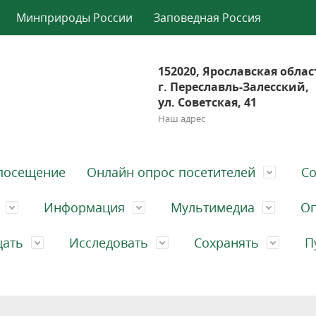
Минприроды России
Заповедная Россия
152020, Ярославская облас
г. Переславль-Залесский,
ул. Советская, 41
Наш адрес
посещение
Онлайн опрос посетителей
Со
Информация
Мультимедиа
Оп
щать
Исследовать
Сохранять
П