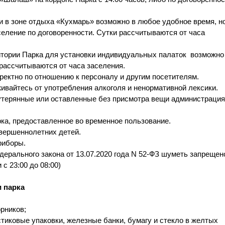
 в зоне отдыха «
Кухмарь
» возможно в любое удобное время, н
аселение по договоренности. Сутки рассчитываются от часа
итории Парка для установки индивидуальных палаток возможно
 рассчитываются от часа заселения.
рректно по отношению к персоналу и другим посетителям.
ивайтесь от употребления алкоголя и ненормативной лексики.
 утерянные или оставленные без присмотра вещи администрация
ка, предоставленное во временное пользование.
овершеннолетних детей.
приборы.
ерального закона от 13.07.2020 года N 52-ФЗ шуметь запрещен
 с 23:00 до 08:00)
и парка
орников;
тиковые упаковки, железные банки, бумагу и стекло в желтых