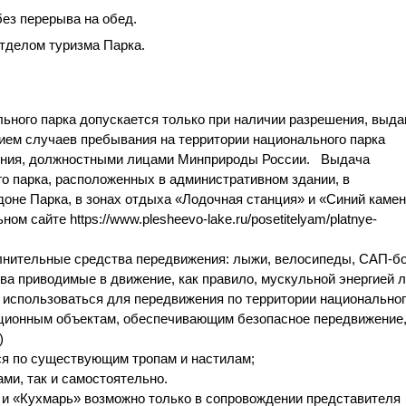
 без перерыва на обед.
отделом туризма Парка.
ьного парка допускается т
олько при наличии разрешения, выда
ем случаев пребывания на территории национального парка
ения, должностными лицами Минприроды России. Выдача
го парка, расположенных в административном здании, в
доне Парка, в зонах отдыха «Лодочная станция» и «Синий камен
ьном сайте
https://www.plesheevo-lake.ru/posetitelyam/platnye-
лнительные средства передвижения: лыжи, велосипеды,
САП-б
ва
приводимые в движение, как правило, мускульной энергией л
т использоваться для передвижения по территории национально
ционным объектам, обеспечивающим безопасное передвижение,
)
ся по существующим тропам и настилам;
ми, так и самостоятельно.
и «
Кухмарь
» возможно только в сопровождении представителя