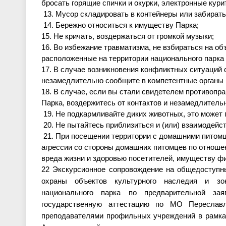
бросать горящие спички и окурки, электронные кур
13. Мусор складировать в контейнеры или забирать
14. Бережно относиться к имуществу Парка;
15. Не кричать, воздержаться от громкой музыки;
16. Во избежание травматизма, не взбираться на 
расположенные на территории национального парка
17. В случае возникновения конфликтных ситуаций 
незамедлительно сообщите в компетентные органы 
18. В случае
,
если вы стали свидетелем противопра
Парка, воздержитесь от контактов и незамедлитель
19. Не подкармливайте диких животных, это может 
20. Не пытайтесь приблизиться и (или) взаимодейс
21. При посещении территории с дом
ашними питомц
агрессии со стороны домашних питомцев по отнош
вреда жизни и здоровью посетителей, имуществу ф
22
Экскурсионное сопровождение на общедоступны
охраны объектов культурного наследия и зо
национального парка по предварительной за
государственную аттестацию по МО Переславл
преподавателями профильных учреждений в рамк