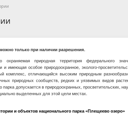
етителей после посещения
осещения территории
 мероприятий
ея
твет
ество с бизнесом
ительность
щение
еятельность
исчезающие виды
уризма
"Шалаш"
Направления деятельности
Платные услуги
Коллекции
Конкурсы и акции
Газета «Переславские родники
Партнерские инициативы
Проекты
Сводные данные по экопросв
Интерактивная карта
Биоразнообразие
Категории путешественников
Жилой дом
ории
ного парка
на ООПТ
ионального парка
вная карта
я саженцев
публикации
ея
вная карта
ОПТ
Растительный и животный ми
Достопримечательности
Экскурсии
Акты ЛПО
Информация для инвесторов и
Кадастр объектов животного м
рии
спонсоров
йствие коррупции
ея
Друзья и партнеры
Виртуальные туры
ция на озере
Зоны для парусного спорта
Интерактивная карта
можно только при наличии разрешения.
 охраняемая природная территория федерального знач
и и имеющая особое природоохранное, эколого-просветительс
ный комплекс, отличающийся высоким природным разнообраз
чных природных сообществ, редких и уязвимых видов расте
о парка допускается в природоохранных, просветительских, на
циально выделенных для этой цели местах.
ории и объектов национального парка «Плещеево озеро»