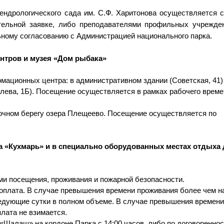
дендрологического
сада им. С.Ф. Харитонова осуществляется с
тельной заявке, либо преподавателями профильных учрежде
ьному согласованию с Администрацией национального парка.
нтров и музея «Дом рыбака»
мационных центра: в административном здании (Советская, 41) 
лева, 1Б). Посещение осуществляется в рамках рабочего време
точном берегу озера Плещеево. Посещение осуществляется по
а «
Кухмарь
» и в специально оборудованных местах отдыха
ами посещения, проживания и пожарной безопасности.
оплата. В случае превышения времени проживания более чем н
ледующие сутки в полном объеме. В случае превышения времени
плата не взимается.
 «Шалаш» на кордоне Парка с 14:00 часов, либо по договоренно