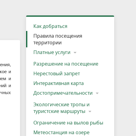
»
ещению
Документы
Разрешение на посещение
Схема дендросада
Мероприятия и проекты
Проекты
Мероприятия
Наша деятельность
Экосистема
Виды туров
Деревянная палатка
р
ира
Озеро Плещеево
Экологические тропы и туристские
Прокат велосипедов
Результаты оценки условий труда
Интерактивная карта
Кадастр объектов животного мира, не
Как добраться
маршруты
отнесенных к объектам охоты
Вакансии
Адрес, телефон, схема проезда
Правила посещения
территории
Платные услуги
Разрешение на посещение
ения,
кое и
Нерестовый запрет
ием и
Интерактивная карта
ний и
Достопримечательности
учных
Экологические тропы и
туристские маршруты
Ограничение на вылов рыбы
Метеостанция на озере