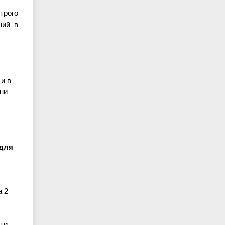
трого
ний в
и в
ни
 для
а 2
сти.