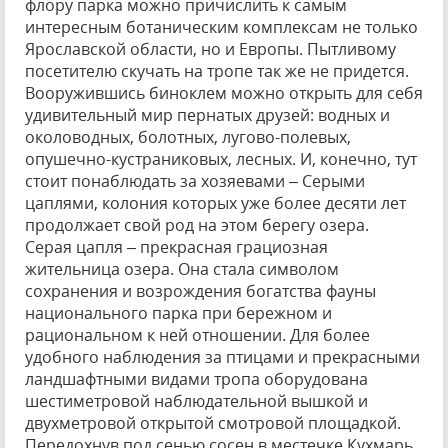
флору парка можно причислить к самым
интересным ботаническим комплексам не только
Ярославской области, но и Европы. Пытливому
посетителю скучать на тропе так же не придется.
Вооружившись биноклем можно открыть для себя
удивительный мир пернатых друзей: водных и
околоводных, болотных, лугово-полевых,
опушечно-кустраниковых, лесных. И, конечно, тут
стоит понаблюдать за хозяевами – Серыми
цаплями, колония которых уже более десяти лет
продолжает свой род на этом берегу озера.
Серая цапля – прекрасная грациозная
жительница озера. Она стала символом
сохранения и возрождения богатства фауны
национального парка при бережном и
рациональном к ней отношении. Для более
удобного наблюдения за птицами и прекрасными
ландшафтными видами тропа оборудована
шестиметровой наблюдательной вышкой и
двухметровой открытой смотровой площадкой.
Передохнув под сенью сосен в местечке Кухмарь,