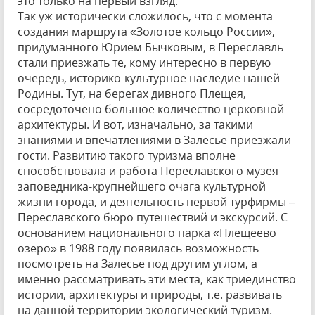
это только на первый взгляд.
Так уж исторически сложилось, что с момента
создания маршрута «Золотое кольцо России»,
придуманного Юрием Бычковым, в Переславль
стали приезжать те, кому интересно в первую
очередь, историко-культурное наследие нашей
Родины. Тут, на берегах дивного Плещея,
сосредоточено большое количество церковной
архитектуры. И вот, изначально, за такими
знаниями и впечатлениями в Залесье приезжали
гости. Развитию такого туризма вполне
способствовала и работа Переславского музея-
заповедника-крупнейшего очага культурной
жизни города, и деятельность первой турфирмы –
Переславского бюро путешествий и экскурсий. С
основанием национального парка «Плещеево
озеро» в 1988 году появилась возможность
посмотреть на Залесье под другим углом, а
именно рассматривать эти места, как триединство
истории, архитектуры и природы, т.е. развивать
на данной территории экологический туризм.