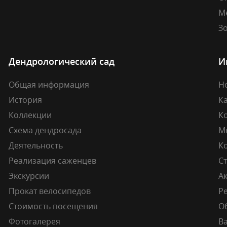
М
Зо
Дендрологический сад
И
Общая информация
Н
История
К
Коллекции
К
Схема дендросада
М
Деятельность
К
Реализация саженцев
Ст
Экскурсии
А
Прокат велосипедов
Ре
Стоимость посещения
О
Фотогалерея
В