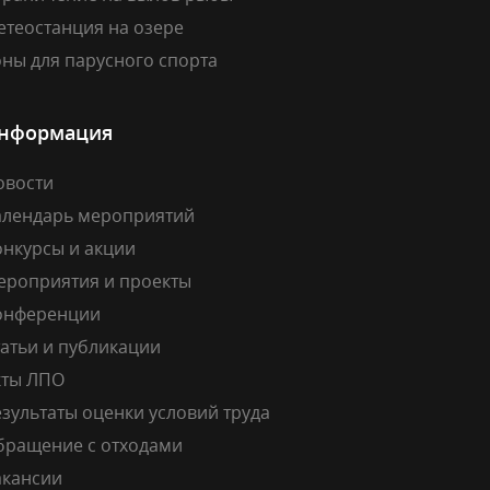
етеостанция на озере
ны для парусного спорта
нформация
овости
алендарь мероприятий
онкурсы и акции
ероприятия и проекты
онференции
атьи и публикации
кты ЛПО
зультаты оценки условий труда
бращение с отходами
акансии