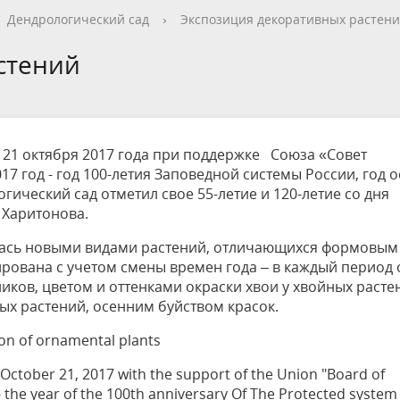
етителей после посещения
осещения территории
 мероприятий
ея
твет
ество с бизнесом
ительность
щение
еятельность
исчезающие виды
уризма
"Шалаш"
Направления деятельности
Платные услуги
Коллекции
Конкурсы и акции
Газета «Переславские родники
Партнерские инициативы
Проекты
Сводные данные по экопросв
Интерактивная карта
Биоразнообразие
Категории путешественников
Жилой дом
Дендрологический сад
›
Экспозиция декоративных растен
ного парка
на ООПТ
ионального парка
вная карта
я саженцев
публикации
ея
вная карта
ОПТ
Растительный и животный ми
Достопримечательности
Экскурсии
Акты ЛПО
Информация для инвесторов и
Кадастр объектов животного м
стений
спонсоров
йствие коррупции
ея
Друзья и партнеры
Виртуальные туры
ция на озере
Зоны для парусного спорта
Интерактивная карта
 21 октября 2017 года при поддержке Союза «Совет
17 год - год 100-летия Заповедной системы России, год 
ический сад отметил свое 55-летие и 120-летие со дня
 Харитонова.
лась новыми видами растений, отличающихся формовым
рована с учетом смены времен года – в каждый период 
ков, цветом и оттенками окраски хвои у хвойных расте
ых растений, осенним буйством красок.
ion of ornamental plants
 October 21, 2017 with the support of the Union "Board of
7 - the year of the 100th anniversary Of The Protected system