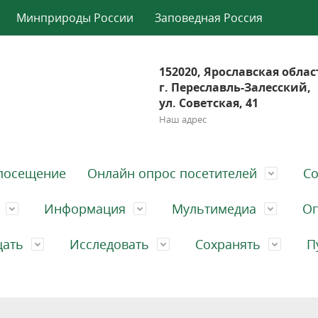
Минприроды России
Заповедная Россия
152020, Ярославская облас
г. Переславль-Залесский,
ул. Советская, 41
Наш адрес
посещение
Онлайн опрос посетителей
Со
Информация
Мультимедиа
Оп
щать
Исследовать
Сохранять
П