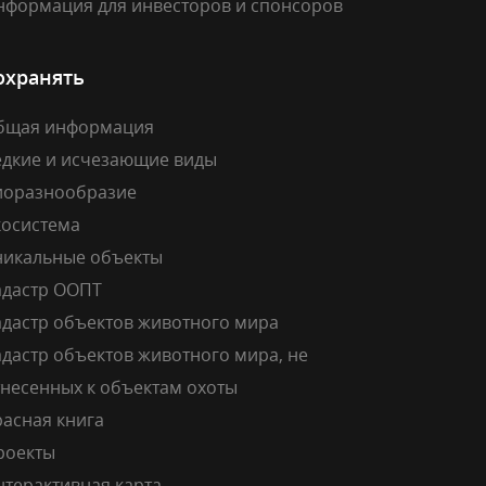
нформация для инвесторов и спонсоров
охранять
бщая информация
едкие и исчезающие виды
иоразнообразие
косистема
никальные объекты
адастр ООПТ
адастр объектов животного мира
дастр объектов животного мира, не
тнесенных к объектам охоты
расная книга
роекты
нтерактивная карта