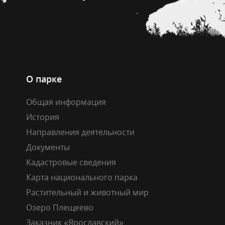
О парке
Общая информация
История
Направления деятельности
Документы
Кадастровые сведения
Карта национального парка
Растительный и животный мир
Озеро Плещеево
Заказник «Ярославский»