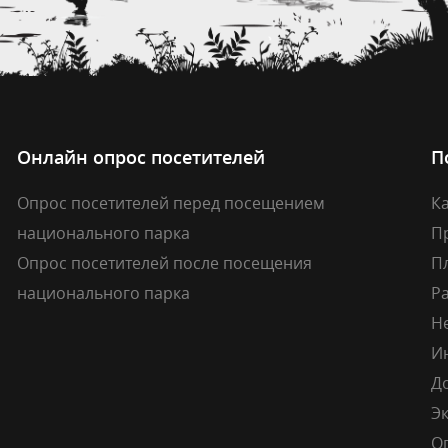
Онлайн опрос посетителей
П
Опрос посетителей перед посещением
Ка
национального парка
П
Опрос посетителей после посещения
П
национального парка
Р
Н
И
Д
Э
О