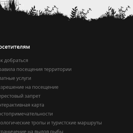
осетителям
к добраться
равила посещения территории
латные услуги
азрешение на посещение
ерестовый запрет
нтерактивная карта
остопримечательности
кологические тропы и туристские маршруты
граничение на вылов рыбы