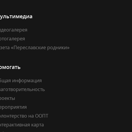
ультимедиа
идеогалерея
отогалерея
азета «Переславские родники»
омогать
бщая информация
лаготворительность
роекты
ероприятия
олонтерство на ООПТ
нтерактивная карта