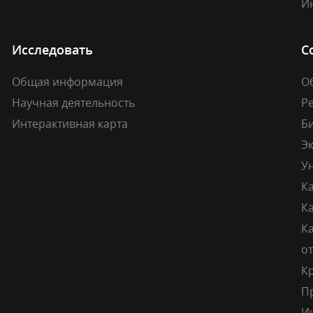
И
Исследовать
С
Общая информация
О
Научная деятельность
Р
Интерактивная карта
Б
Э
У
К
К
Ка
о
К
П
И