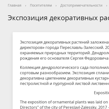
Общая информация
Опрос посетителей перед
Как добраться
Общая информация
Новости
Видеогалерея
Контакты, реквизиты
Общая информация
Общая информация
Общая информация
Общая информация
Общая информация
Общая информация
Гостевой дом
История
Опрос пос
Правила п
История
Календарь
Фотогалер
Вопрос - О
Сотруднич
Благотвор
Экопросве
Научная д
Редкие и 
Новости т
Дом типа 
Главная
›
Посетителям
›
Достопримечательности
›
посещением национального парка
националь
Кадастровые сведения
Нерестовый запрет
Деятельность
Конференции
Интерактивная карта
Волонтерство на ООПТ
Уникальные объекты
Установка индивидуальной палатки
Карта нац
Интеракти
Реализаци
Статьи и 
Фотогалер
Интеракти
Кадастр О
Экспозиция декоративных ра
Заказник «Ярославский»
Стоимость посещения
Обращение с отходами
Дом и семья Варенцовых
Противоде
Фотогалер
Вакансии
Ограничение на вылов рыбы
Красная книга
Метеостан
Проекты
Волонтерство
Экспозиция декоративных растений заложена
директоров» города Переславль-Залесский. 20
охраняемых природных территорий. Дендролог
рождения его основателя Сергея Федоровича
Коллекция дендрологического сада пополни
сортовым разнообразием. Экспозиция сплани
декоративна цветением декоративных кустарни
пестролистной и пурпурной листвой лиственн
Exposit
The exposition of ornamental plants was laid on
Directors" of the city of Pereslavl-Zalessky. 201