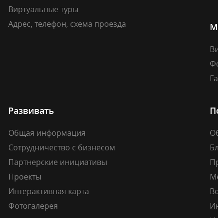
Виртуальные туры
Адрес, телефон, схема проезда
М
В
Ф
Г
Развивать
П
Общая информация
О
Сотрудничество с бизнесом
Б
Партнерские инициативы
П
Проекты
М
Интерактивная карта
В
Фотогалерея
И