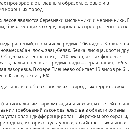
ах произрастают, главным образом, еловые и в
ия коренных пород.
лесов являются березняки кисличники и черничники. 
ии, близлежащих к озеру, широко распространены сосня
вида растений, в том числе редкие 106 видов. Количеств
овые: кабан, лось, заяц-беляк, белка, лисица, крот и дру
. Общее количество птиц – 210 видов, из них фоновые –
ухарь, вальдшнеп и др.; редкие виды – серая цапля, лебед
лая лазоревка. В озере Плещеево обитает 19 видов рыб, 
ен в Красную книгу РФ.
, единицы в особо охраняемых природных территориях
(национальным парком) задач и исходя, из целей созда
новании требований законодательства в области охраны
ва установлен дифференцированный режим его охраны,
природных, историко-культурных, хозяйственных и иных