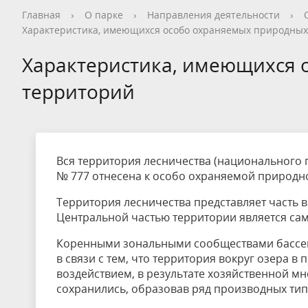
Общая информация
Опрос посетителей перед
Как добраться
Общая информация
Новости
Видеогалерея
Контакты, реквизиты
Общая информация
Общая информация
Общая информация
Общая информация
Общая информация
Общая информация
Гостевой дом
История
Опрос пос
Правила п
История
Календарь
Фотогалер
Вопрос - О
Сотруднич
Благотвор
Экопросве
Научная д
Редкие и 
Новости т
Дом типа 
Главная
›
О парке
›
Направления деятельности
›
Характеристика, имеющихся особо охраняемых природных
посещением национального парка
националь
Кадастровые сведения
Нерестовый запрет
Деятельность
Конференции
Интерактивная карта
Волонтерство на ООПТ
Уникальные объекты
Установка индивидуальной палатки
Карта нац
Интеракти
Реализаци
Статьи и 
Фотогалер
Интеракти
Кадастр О
Характеристика, имеющихся 
Заказник «Ярославский»
Стоимость посещения
Обращение с отходами
Дом и семья Варенцовых
Противоде
Фотогалер
Вакансии
территорий
Ограничение на вылов рыбы
Красная книга
Метеостан
Проекты
Волонтерство
Вся территория лесничества (национального 
№ 777 отнесена к особо охраняемой природн
Территория лесничества представляет часть
Центральной частью территории является са
Коренными зональными сообществами бассей
в связи с тем, что территория вокруг озера 
воздействием, в результате хозяйственной м
сохранились, образовав ряд производных тип