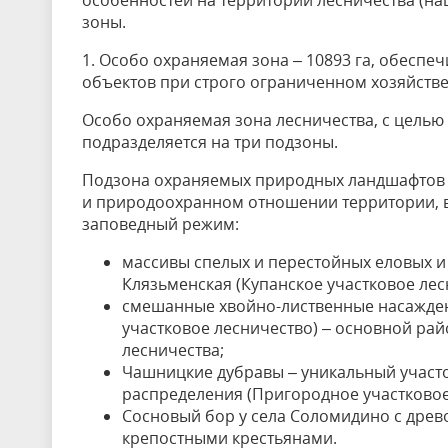
особенностей на территории лесничества (н
зоны.
1. Особо охраняемая зона – 10893 га, обесп
объектов при строго ограниченном хозяйств
Особо охраняемая зона лесничества, с целью
подразделяется на три подзоны.
Подзона охраняемых природных ландшафтов –
и природоохранном отношении территории, в
заповедный режим:
массивы спелых и перестойных еловых и 
Клязьменская (Купанское участковое лес
смешанные хвойно-лиственные насажден
участковое лесничество) – основной ра
лесничества;
Чашницкие дубравы – уникальный участо
распределения (Пригородное участковое
Сосновый бор у села Соломидино с древо
крепостными крестьянами.