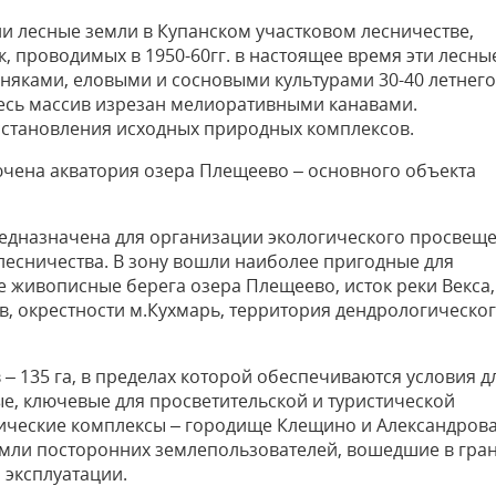
ли лесные земли в Купанском участковом лесничестве,
 проводимых в 1950-60гг. в настоящее время эти лесны
няками, еловыми и сосновыми культурами 30-40 летнего
есь массив изрезан мелиоративными канавами.
сстановления исходных природных комплексов.
лючена акватория озера Плещеево – основного объекта
 предназначена для организации экологического просвещ
лесничества. В зону вошли наиболее пригодные для
е живописные берега озера Плещеево, исток реки Векса,
ев, окрестности м.Кухмарь, территория дендрологическо
 – 135 га, в пределах которой обеспечиваются условия д
е, ключевые для просветительской и туристической
гические комплексы – городище Клещино и Александров
емли посторонних землепользователей, вошедшие в гра
 эксплуатации.