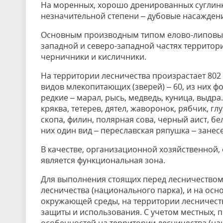
На моренных, хорошо дренированных суглинк
незначительной степени – дубовые насажден
Основным производным типом елово-липовых 
западной и северо-западной частях территор
черничники и кисличники.
На территории лесничества произрастает 802 
видов млекопитающих (зверей) – 60, из них фон
редкие – марал, рысь, медведь, куница, выдра
кряква, тетерев, дятел, жаворонок, рябчик, гл
скопа, филин, полярная сова, черный аист, бе
них один вид – переславская ряпушка – занес
В качестве, организационной хозяйственной
является функциональная зона.
Для выполнения стоящих перед лесничеством 
лесничества (национального парка), и на ос
окружающей среды, на территории лесничест
защиты и использования. С учетом местных, 