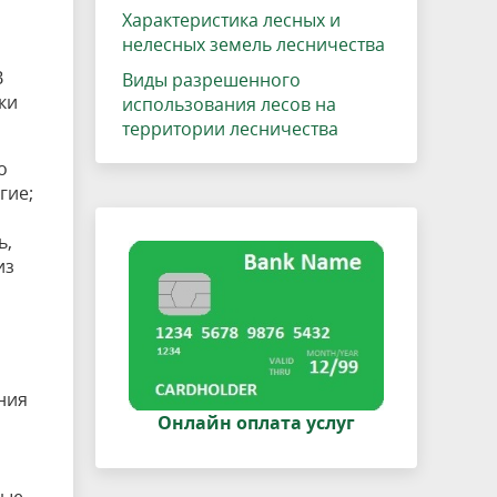
Характеристика лесных и
нелесных земель лесничества
В
Виды разрешенного
ки
использования лесов на
территории лесничества
о
гие;
ь,
из
ния
Онлайн оплата услуг