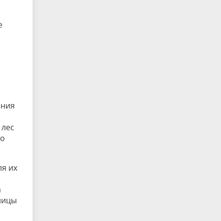
е
ения
 лес
го
ля их
а
ницы