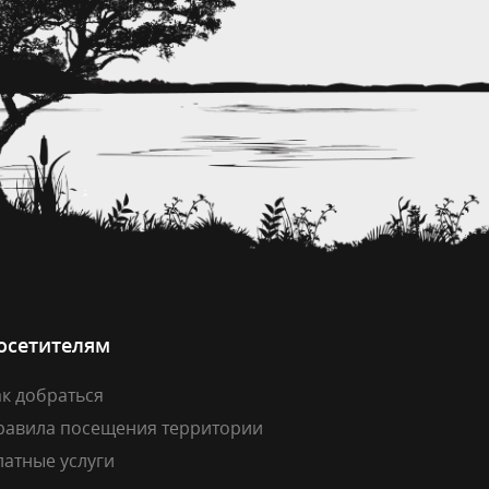
осетителям
к добраться
равила посещения территории
латные услуги