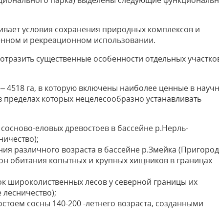
ационального парка) выделены следующие функциональ
ечивает условия сохранения природных комплексов и
енном и рекреационном использовании.
 отразить существенные особенности отдельных участко
 4518 га, в которую включены наиболее ценные в науч
 пределах которых нецелесообразно устанавливать
сосново-еловых древостоев в бассейне р.Нерль-
ничество);
ия различного возраста в бассейне р.Змейка (Пригоро
йон обитания копытных и крупных хищников в границах
к широколиственных лесов у северной границы их
 лесничество);
стоем сосны 140-200 -летнего возраста, созданными