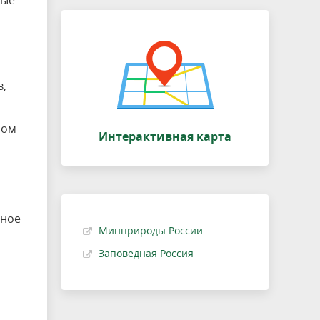
ные
в,
ном
Интерактивная карта
дное
Минприроды России
Заповедная Россия