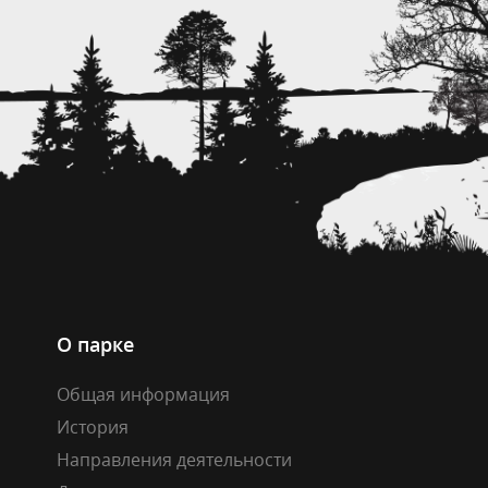
О парке
Общая информация
История
Направления деятельности