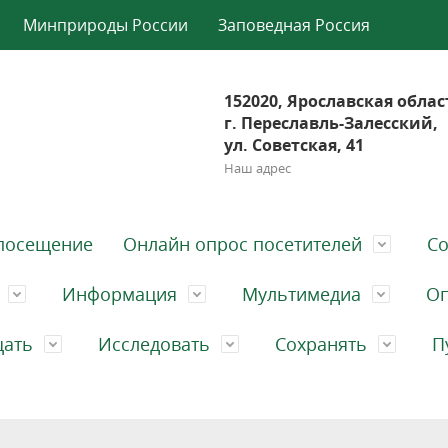
Минприроды России
Заповедная Россия
152020, Ярославская облас
г. Переславль-Залесский,
ул. Советская, 41
Наш адрес
посещение
Онлайн опрос посетителей
Со
Информация
Мультимедиа
Оп
щать
Исследовать
Сохранять
П