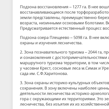
Подзона восстановления – 1277 га. В нее вош
восстанавливающиеся после торфоразработок,
земли представлены, преимущественно берез
возраста, низинными осоковыми болотами. В
Предусматривается естественный процесс во
Подзона озера Плещеево – 5098 га. В нее вк
охраны и изучения лесничества.
2. Зона познавательного туризма – 2044 га,
и ознакомления с достопримечательностями 
маршрутного туризма территории, в том числ
у часовни Крест, сосновые леса м.Симак и Ур
сада им. С.Ф.Харитонова.
3. Зона охраны историко-культурных объектов
сохранения. В зону включены наиболее ценны
деятельности лесничества историко-археоло
гора с окружающими их территориями. Это з
лесничества, без изъятия их из хозяйственной