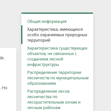
»
ещению
Документы
Разрешение на посещение
Схема дендросада
Мероприятия и проекты
Проекты
Мероприятия
Наша деятельность
Экосистема
Виды туров
Деревянная палатка
р
ира
Озеро Плещеево
Экологические тропы и туристские
Прокат велосипедов
Результаты оценки условий труда
Интерактивная карта
Кадастр объектов животного мира, не
Общая информация
маршруты
отнесенных к объектам охоты
Вакансии
Адрес, телефон, схема проезда
Характеристика, имеющихся
особо охраняемых природных
территорий
Характеристика существующих
объектов, не связанных с
8г.
созданием лесной
инфраструктуры
Распределение территории
лесничеств по муниципальным
образованиям
. Но
Распределение лесов
лесничества по
лесорастительным зонам и
лесным районам