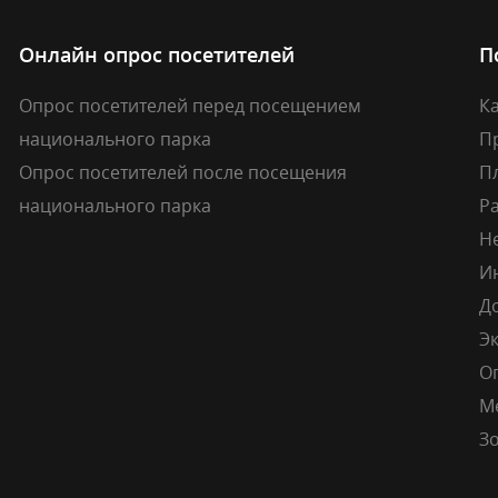
Онлайн опрос посетителей
П
Опрос посетителей перед посещением
Ка
национального парка
П
Опрос посетителей после посещения
П
национального парка
Р
Н
И
Д
Э
О
М
Зо