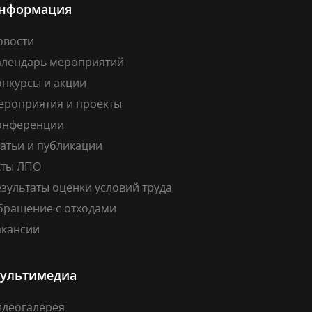
нформация
овости
алендарь мероприятий
онкурсы и акции
ероприятия и проекты
онференции
атьи и публикации
кты ЛПО
зультаты оценки условий труда
бращение с отходами
акансии
ультимедиа
идеогалерея