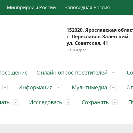
Минприроды России
Заповедная Россия
152020, Ярославская облас
г. Переславль-Залесский,
ул. Советская, 41
Наш адрес
посещение
Онлайн опрос посетителей
Со
Информация
Мультимедиа
Оп
щать
Исследовать
Сохранять
П