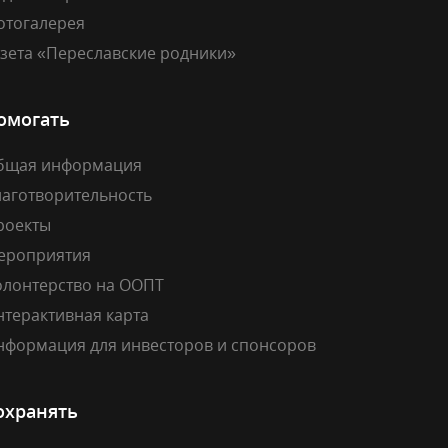
отогалерея
азета «Переславские родники»
омогать
бщая информация
лаготворительность
роекты
ероприятия
олонтерство на ООПТ
нтерактивная карта
нформация для инвесторов и спонсоров
охранять