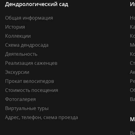
Дендрологический сад
И
Общая информация
Н
История
К
Коллекции
К
Схема дендросада
М
Деятельность
К
Реализация саженцев
Ст
Экскурсии
А
Прокат велосипедов
Ре
Стоимость посещения
О
Фотогалерея
В
Виртуальные туры
Адрес, телефон, схема проезда
М
В