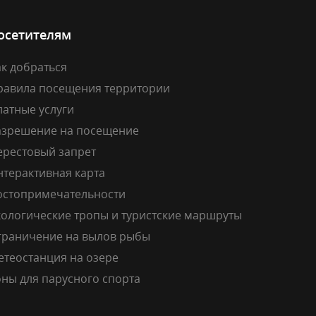
осетителям
к добраться
равила посещения территории
латные услуги
азрешение на посещение
ерестовый запрет
нтерактивная карта
остопримечательности
кологические тропы и туристские маршруты
граничение на вылов рыбы
етеостанция на озере
ны для парусного спорта