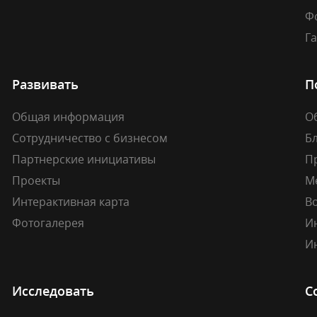
Ф
Г
Развивать
П
Общая информация
О
Сотрудничество с бизнесом
Б
Партнерские инициативы
П
Проекты
М
Интерактивная карта
В
Фотогалерея
И
И
Исследовать
С