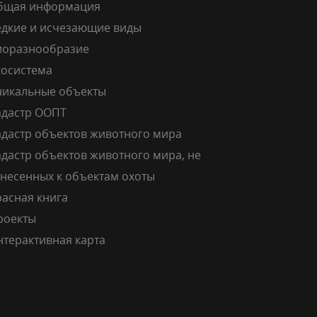
бщая информация
едкие и исчезающие виды
иоразнообразие
косистема
никальные объекты
адастр ООПТ
адастр объектов животного мира
дастр объектов животного мира, не
тнесенных к объектам охоты
расная книга
роекты
нтерактивная карта