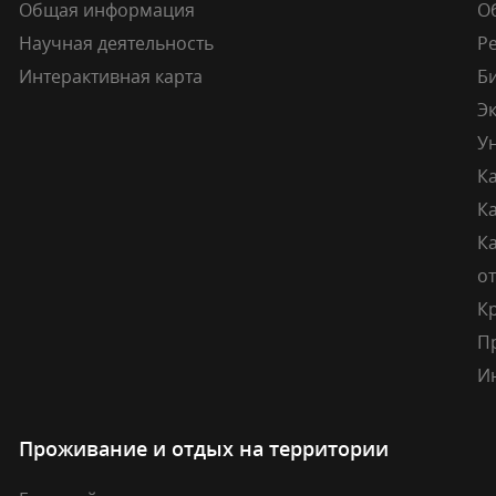
Общая информация
О
Научная деятельность
Р
Интерактивная карта
Б
Э
У
К
К
Ка
о
К
П
И
Проживание и отдых на территории