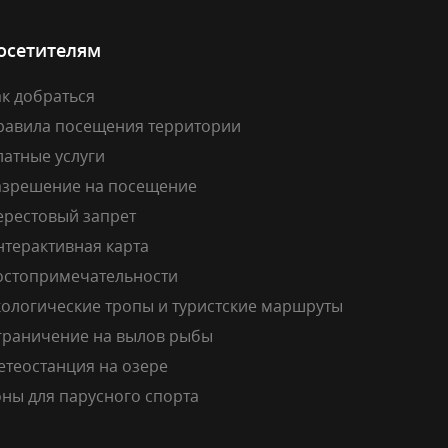
осетителям
к добраться
равила посещения территории
латные услуги
азрешение на посещение
ерестовый запрет
нтерактивная карта
остопримечательности
кологические тропы и туристские маршруты
граничение на вылов рыбы
етеостанция на озере
ны для парусного спорта