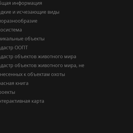
бщая информация
едкие и исчезающие виды
иоразнообразие
косистема
никальные объекты
адастр ООПТ
адастр объектов животного мира
дастр объектов животного мира, не
тнесенных к объектам охоты
расная книга
роекты
нтерактивная карта