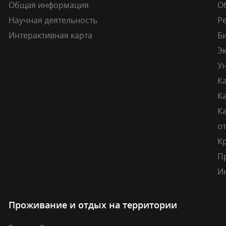
Общая информация
О
Научная деятельность
Р
Интерактивная карта
Б
Э
У
К
К
Ка
о
К
П
И
Проживание и отдых на территории