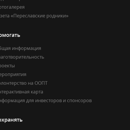
отогалерея
азета «Переславские родники»
омогать
бщая информация
лаготворительность
роекты
ероприятия
олонтерство на ООПТ
нтерактивная карта
нформация для инвесторов и спонсоров
охранять