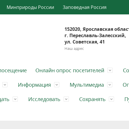
Минприроды России
Заповедная Россия
152020, Ярославская облас
г. Переславль-Залесский,
ул. Советская, 41
Наш адрес
посещение
Онлайн опрос посетителей
Со
Информация
Мультимедиа
Оп
щать
Исследовать
Сохранять
П