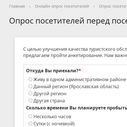
Общая информация
Опрос посетителей перед
Как добраться
Общая информация
Новости
Видеогалерея
Контакты, реквизиты
Общая информация
Общая информация
Общая информация
Общая информация
Общая информация
Общая информация
Гостевой дом
История
Опрос пос
Правила п
История
Календарь
Фотогалер
Вопрос - О
Сотруднич
Благотвор
Экопросве
Научная д
Редкие и 
Новости т
Дом типа 
Главная
›
Онлайн опрос посетителей
›
Опрос посети
посещением национального парка
националь
Кадастровые сведения
Нерестовый запрет
Деятельность
Конференции
Интерактивная карта
Волонтерство на ООПТ
Уникальные объекты
Установка индивидуальной палатки
Карта нац
Интеракти
Реализаци
Статьи и 
Фотогалер
Интеракти
Кадастр О
Опрос посетителей перед по
Заказник «Ярославский»
Стоимость посещения
Обращение с отходами
Дом и семья Варенцовых
Противоде
Фотогалер
Вакансии
Ограничение на вылов рыбы
Красная книга
Метеостан
Проекты
Волонтерство
С целью улучшения качества туристского об
предлагаем пройти анкетирование. Нам важн
Откуда Вы приехали?
*
Живу в одном административном районе
Данный регион (Ярославская область)
Другой регион
Другая страна
Сколько времени Вы планируете пробыть
Несколько часов
Сутки (с ночевкой)