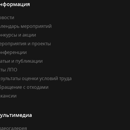
нформация
овости
алендарь мероприятий
онкурсы и акции
ероприятия и проекты
онференции
атьи и публикации
кты ЛПО
зультаты оценки условий труда
бращение с отходами
акансии
ультимедиа
идеогалерея