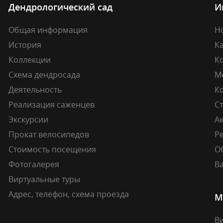
Дендрологический сад
И
Общая информация
Н
История
К
Коллекции
К
Схема дендросада
М
Деятельность
К
Реализация саженцев
Ст
Экскурсии
А
Прокат велосипедов
Ре
Стоимость посещения
О
Фотогалерея
В
Виртуальные туры
Адрес, телефон, схема проезда
М
В