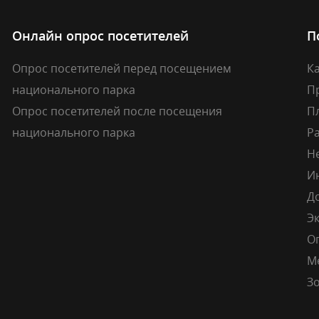
Онлайн опрос посетителей
П
Опрос посетителей перед посещением
Ка
национального парка
П
Опрос посетителей после посещения
П
национального парка
Р
Н
И
Д
Э
О
М
Зо