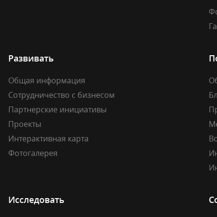
Ф
Г
Развивать
П
Общая информация
О
Сотрудничество с бизнесом
Б
Партнерские инициативы
П
Проекты
М
Интерактивная карта
В
Фотогалерея
И
И
Исследовать
С