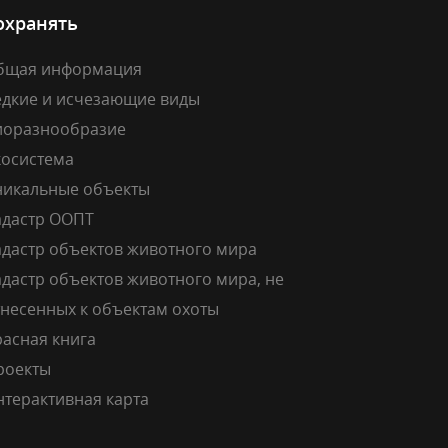
охранять
бщая информация
едкие и исчезающие виды
иоразнообразие
косистема
никальные объекты
адастр ООПТ
адастр объектов животного мира
дастр объектов животного мира, не
тнесенных к объектам охоты
расная книга
роекты
нтерактивная карта