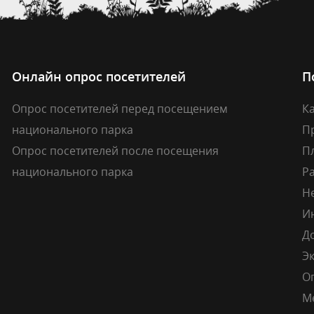
Онлайн опрос посетителей
П
Опрос посетителей перед посещением
Ка
национального парка
П
Опрос посетителей после посещения
П
национального парка
Р
Н
И
Д
Э
О
М