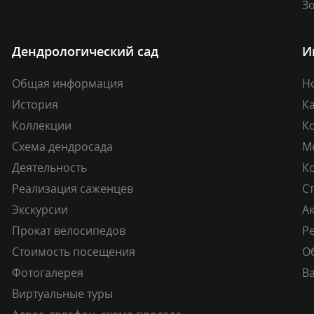
Зо
Дендрологический сад
И
Общая информация
Н
История
К
Коллекции
К
Схема дендросада
М
Деятельность
К
Реализация саженцев
Ст
Экскурсии
А
Прокат велосипедов
Ре
Стоимость посещения
О
Фотогалерея
В
Виртуальные туры