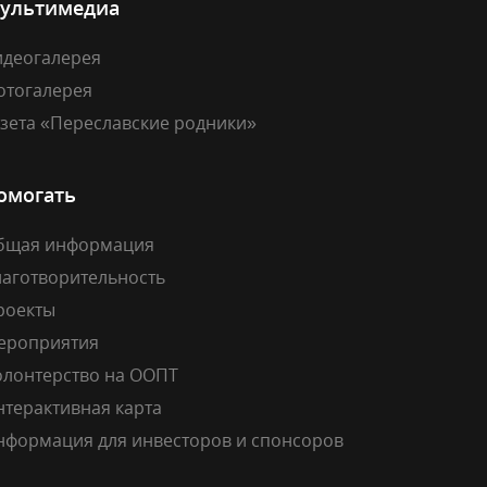
ультимедиа
идеогалерея
отогалерея
азета «Переславские родники»
омогать
бщая информация
лаготворительность
роекты
ероприятия
олонтерство на ООПТ
нтерактивная карта
нформация для инвесторов и спонсоров