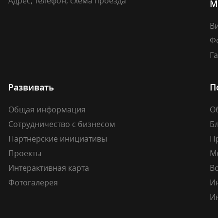
Адрес, телефон, схема проезда
М
В
Ф
Г
Развивать
П
Общая информация
О
Сотрудничество с бизнесом
Б
Партнерские инициативы
П
Проекты
М
Интерактивная карта
В
Фотогалерея
И
И