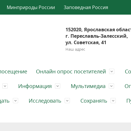
Минприроды России
Заповедная Россия
152020, Ярославская облас
г. Переславль-Залесский,
ул. Советская, 41
Наш адрес
посещение
Онлайн опрос посетителей
Со
Информация
Мультимедиа
Оп
щать
Исследовать
Сохранять
П