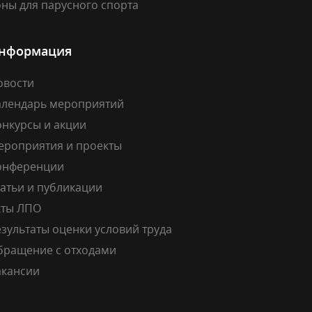
ны для парусного спорта
нформация
овости
алендарь мероприятий
онкурсы и акции
ероприятия и проекты
онференции
атьи и публикации
кты ЛПО
зультаты оценки условий труда
бращение с отходами
акансии