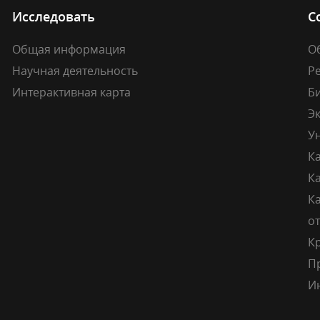
Исследовать
С
Общая информация
О
Научная деятельность
Р
Интерактивная карта
Б
Э
У
К
К
Ка
о
К
П
И