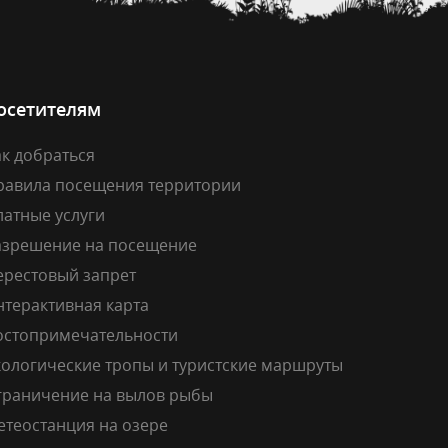
осетителям
к добраться
равила посещения территории
латные услуги
азрешение на посещение
ерестовый запрет
нтерактивная карта
остопримечательности
кологические тропы и туристские маршруты
граничение на вылов рыбы
етеостанция на озере