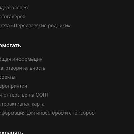
идеогалерея
отогалерея
азета «Переславские родники»
омогать
бщая информация
лаготворительность
роекты
ероприятия
олонтерство на ООПТ
нтерактивная карта
нформация для инвесторов и спонсоров
охранять