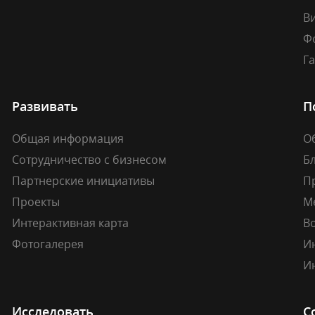
В
Ф
Г
Развивать
П
Общая информация
О
Сотрудничество с бизнесом
Б
Партнерские инициативы
П
Проекты
М
Интерактивная карта
В
Фотогалерея
И
И
Исследовать
С