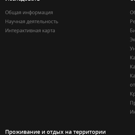
Общая информация
О
Научная деятельность
Р
Интерактивная карта
Б
Э
У
К
К
Ка
о
К
П
И
Проживание и отдых на территории