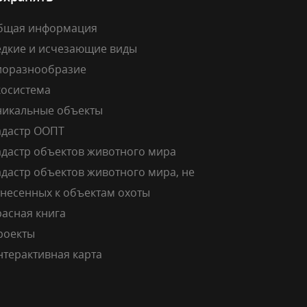
бщая информация
едкие и исчезающие виды
иоразнообразие
косистема
никальные объекты
адастр ООПТ
адастр объектов животного мира
дастр объектов животного мира, не
тнесенных к объектам охоты
расная книга
роекты
нтерактивная карта