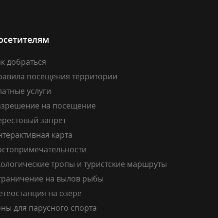
осетителям
к добраться
равила посещения территории
латные услуги
азрешение на посещение
ерестовый запрет
нтерактивная карта
остопримечательности
кологические тропы и туристские маршруты
граничение на вылов рыбы
етеостанция на озере
ны для парусного спорта