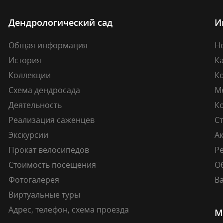
Дендрологический сад
И
Общая информация
Н
История
К
Коллекции
К
Схема дендросада
М
Деятельность
К
Реализация саженцев
Ст
Экскурсии
А
Прокат велосипедов
Ре
Стоимость посещения
О
Фотогалерея
В
Виртуальные туры
Адрес, телефон, схема проезда
М