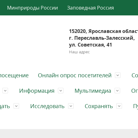
Минприроды России
Заповедная Россия
152020, Ярославская облас
г. Переславль-Залесский,
ул. Советская, 41
Наш адрес
посещение
Онлайн опрос посетителей
Со
Информация
Мультимедиа
Оп
щать
Исследовать
Сохранять
П