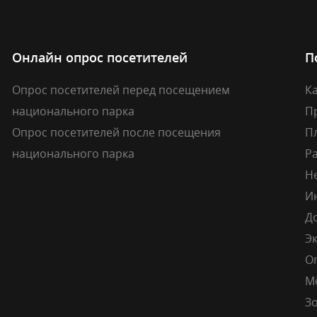
Онлайн опрос посетителей
П
Опрос посетителей перед посещением
Ка
национального парка
П
Опрос посетителей после посещения
П
национального парка
Р
Н
И
Д
Э
О
М
Зо