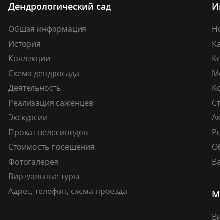
Дендрологический сад
И
Общая информация
Н
История
К
Коллекции
К
Схема дендросада
М
Деятельность
К
Реализация саженцев
Ст
Экскурсии
А
Прокат велосипедов
Ре
Стоимость посещения
О
Фотогалерея
В
Виртуальные туры
Адрес, телефон, схема проезда
М
В