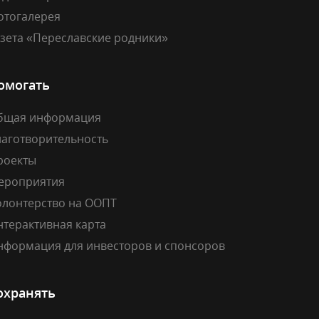
отогалерея
азета «Переславские родники»
омогать
бщая информация
лаготворительность
роекты
ероприятия
олонтерство на ООПТ
нтерактивная карта
нформация для инвесторов и спонсоров
охранять