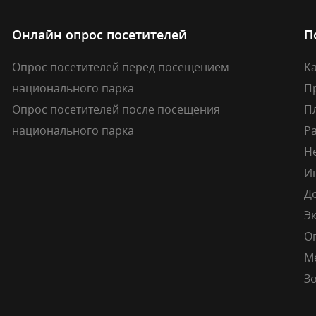
Онлайн опрос посетителей
П
Опрос посетителей перед посещением
Ка
национального парка
П
Опрос посетителей после посещения
П
национального парка
Р
Н
И
Д
Э
О
М
Зо