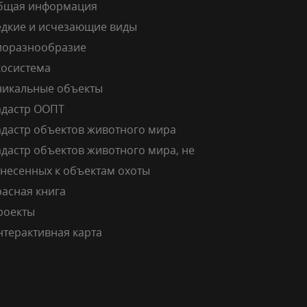
бщая информация
едкие и исчезающие виды
иоразнообразие
косистема
никальные объекты
адастр ООПТ
адастр объектов животного мира
дастр объектов животного мира, не
тнесенных к объектам охоты
расная книга
роекты
нтерактивная карта