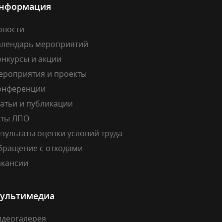
нформация
овости
алендарь мероприятий
онкурсы и акции
ероприятия и проекты
онференции
атьи и публикации
кты ЛПО
зультаты оценки условий труда
бращение с отходами
акансии
ультимедиа
идеогалерея