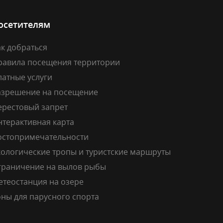
осетителям
к добраться
равила посещения территории
латные услуги
азрешение на посещение
ерестовый запрет
нтерактивная карта
остопримечательности
кологические тропы и туристские маршруты
граничение на вылов рыбы
етеостанция на озере
ны для парусного спорта