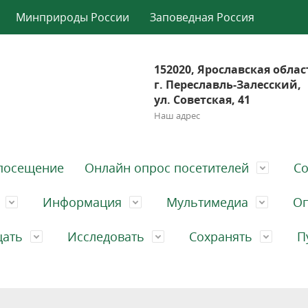
Минприроды России
Заповедная Россия
152020, Ярославская облас
г. Переславль-Залесский,
ул. Советская, 41
Наш адрес
посещение
Онлайн опрос посетителей
Со
Информация
Мультимедиа
Оп
щать
Исследовать
Сохранять
П