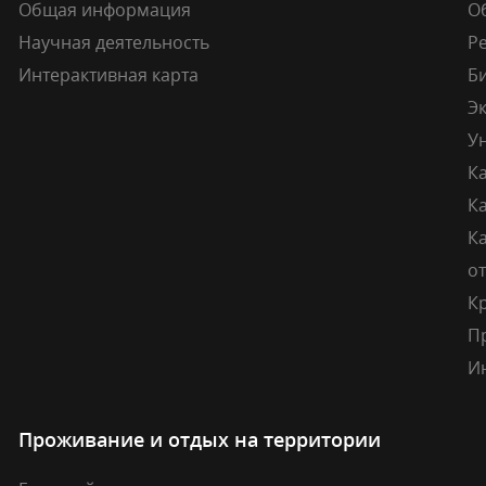
Общая информация
О
Научная деятельность
Р
Интерактивная карта
Б
Э
У
К
К
Ка
о
К
П
И
Проживание и отдых на территории