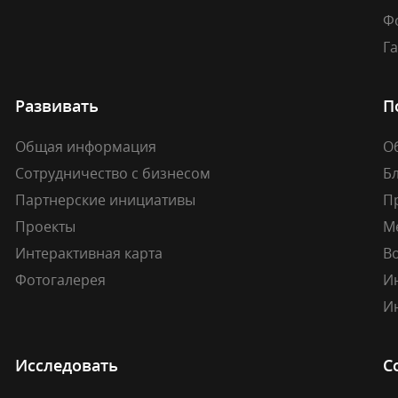
Ф
Г
Развивать
П
Общая информация
О
Сотрудничество с бизнесом
Б
Партнерские инициативы
П
Проекты
М
Интерактивная карта
В
Фотогалерея
И
И
Исследовать
С