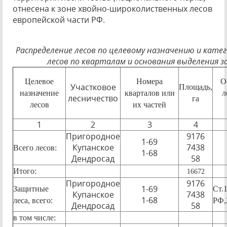
отнесена к зоне хвойно-широколиственных лесов
европейской части РФ.
Распределение лесов по целевому назначению и кат
лесов по кварталам и основания выделения
Целевое
Номера
О
Участковое
Площадь,
назначение
кварталов или
л
лесничество
га
лесов
их частей
1
2
3
4
Пригородное
9176
1-69
Купанское
7438
Всего лесов:
1-68
Дендросад
58
Итого:
16672
Пригородное
9176
1-69
Защитные
Ст.
Купанское
7438
1-68
леса, всего:
РФ,
Дендросад
58
в том числе: