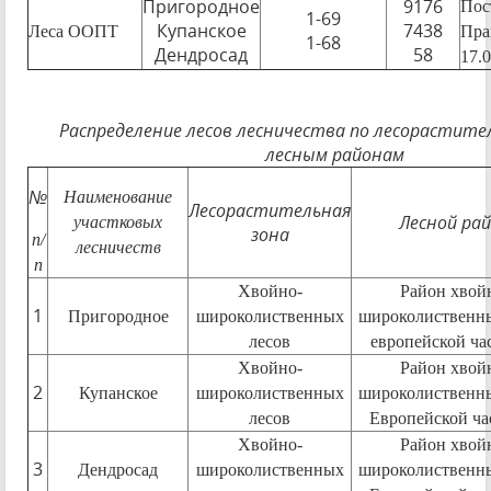
Пригородное
9176
Пос
1-69
Купанское
7438
Леса ООПТ
Пра
1-68
Дендросад
58
17.
Распределение лесов лесничества по лесорастите
лесным районам
№
Наименование
Лесорастительная
Лесной ра
участковых
зона
п/
лесничеств
п
Хвойно-
Район хвой
1
Пригородное
широколиственных
широколиственны
лесов
европейской ча
Хвойно-
Район хвой
2
Купанское
широколиственных
широколиственны
лесов
Европейской ча
Хвойно-
Район хвой
3
Дендросад
широколиственных
широколиственны