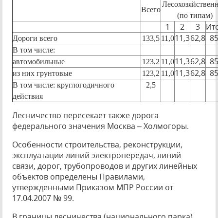
Лесохозяйствен
Всего
(по типам)
1
2
3
Ит
11,3
62,8
85
Дороги всего
133,5
11,0
В том числе:
11,3
62,8
85
автомобильные
123,2
11,0
11,3
62,8
85
из них грунтовые
123,2
11,0
В том числе: круглогодичного
2,5
действия
Лесничество пересекает также дорога
федерального значения Москва – Холмогоры.
Особенности строительства, реконструкции,
эксплуатации линий электропередач, линий
связи, дорог, трубопроводов и других линейных
объектов определены Правилами,
утвержденными Приказом МПР России от
17.04.2007 № 99.
В границы лесничества (национального парка)