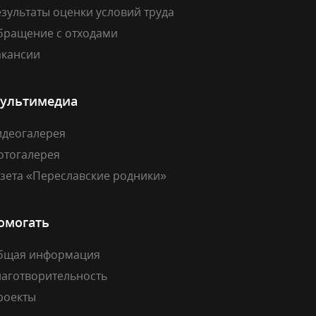
зультаты оценки условий труда
бращение с отходами
акансии
ультимедиа
идеогалерея
отогалерея
азета «Переславские родники»
омогать
бщая информация
лаготворительность
роекты