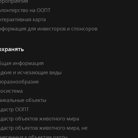
ероприятия
олонтерство на ООПТ
нтерактивная карта
нформация для инвесторов и спонсоров
охранять
бщая информация
едкие и исчезающие виды
иоразнообразие
косистема
никальные объекты
адастр ООПТ
адастр объектов животного мира
дастр объектов животного мира, не
тнесенных к объектам охоты