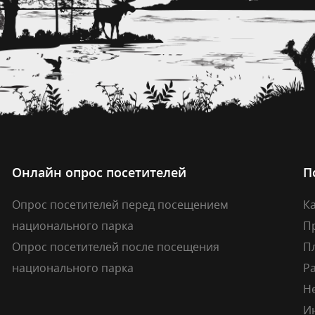
Онлайн опрос посетителей
П
Опрос посетителей перед посещением
Ка
национального парка
П
Опрос посетителей после посещения
П
национального парка
Р
Н
И