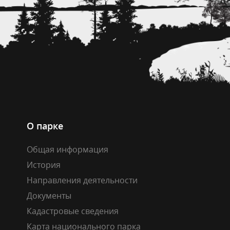
О парке
Общая информация
История
Направления деятельности
Документы
Кадастровые сведения
Карта национального парка