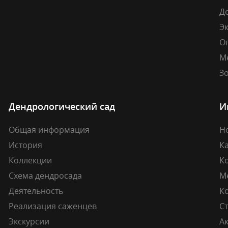
Д
Э
О
М
Зо
Дендрологический сад
И
Общая информация
Н
История
К
Коллекции
К
Схема дендросада
М
Деятельность
К
Реализация саженцев
Ст
Экскурсии
А