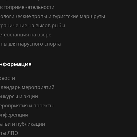
остопримечательности
кологические тропы и туристские маршруты
граничение на вылов рыбы
етеостанция на озере
ны для парусного спорта
нформация
овости
алендарь мероприятий
онкурсы и акции
ероприятия и проекты
онференции
атьи и публикации
кты ЛПО