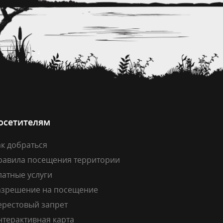
осетителям
к добраться
равила посещения территории
латные услуги
азрешение на посещение
ерестовый запрет
нтерактивная карта