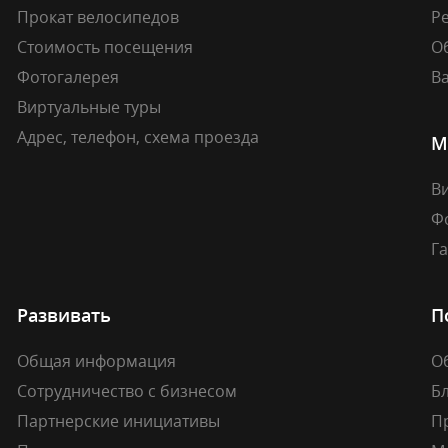
Прокат велосипедов
Ре
Стоимость посещения
О
Фотогалерея
В
Виртуальные туры
Адрес, телефон, схема проезда
М
В
Ф
Г
Развивать
П
Общая информация
О
Сотрудничество с бизнесом
Б
Партнерские инициативы
П