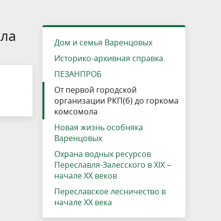
»
ещению
Документы
Разрешение на посещение
Схема дендросада
Мероприятия и проекты
Проекты
Мероприятия
Наша деятельность
Экосистема
Виды туров
Деревянная палатка
р
ира
Озеро Плещеево
Экологические тропы и туристские
Прокат велосипедов
Результаты оценки условий труда
Интерактивная карта
Кадастр объектов животного мира, не
ола
Дом и семья Варенцовых
маршруты
отнесенных к объектам охоты
Вакансии
Адрес, телефон, схема проезда
Историко-архивная справка
ПЕЗАНПРОБ
а
От первой городской
организации РКП(б) до горкома
комсомола
Новая жизнь особняка
Варенцовых
Охрана водных ресурсов
Переславля-Залесского в XIX –
начале ХХ веков
Переславское лесничество в
начале ХХ века