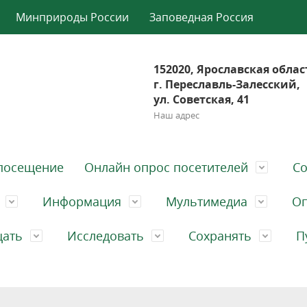
Минприроды России
Заповедная Россия
152020, Ярославская облас
г. Переславль-Залесский,
ул. Советская, 41
Наш адрес
посещение
Онлайн опрос посетителей
Со
Информация
Мультимедиа
Оп
щать
Исследовать
Сохранять
П