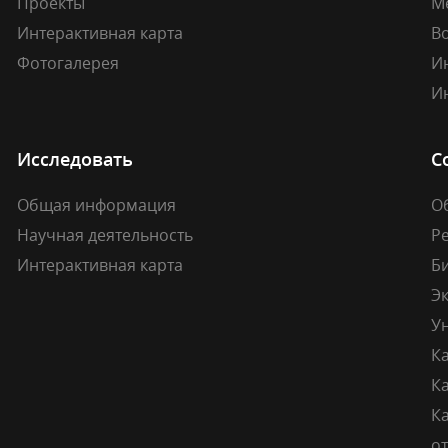
Проекты
М
Интерактивная карта
В
Фотогалерея
И
И
Исследовать
С
Общая информация
О
Научная деятельность
Р
Интерактивная карта
Б
Э
У
К
К
Ка
о