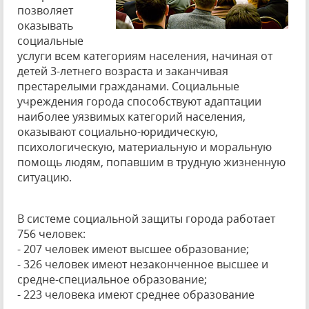
позволяет
оказывать
социальные
услуги всем категориям населения, начиная от
детей 3-летнего возраста и заканчивая
престарелыми гражданами. Социальные
учреждения города способствуют адаптации
наиболее уязвимых категорий населения,
оказывают социально-юридическую,
психологическую, материальную и моральную
помощь людям, попавшим в трудную жизненную
ситуацию.
В системе социальной защиты города работает
756 человек:
- 207 человек имеют высшее образование;
- 326 человек имеют незаконченное высшее и
средне-специальное образование;
- 223 человека имеют среднее образование