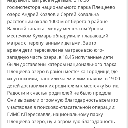
надувного матраса и детьми. В 18.30
госинспектора национального парка Плещеево
озеро Андрей Козлов и Сергей Ковальна
расстоянии около 1000 м от берега в районе
Валовой канавы - между местечком Урев и
местечком Кухмарь обнаружили плавающий
матрас с перепуганными детьми. За это
время дети пересекли на матрасе всю юго-
западную часть озера. в 18.45 испуганные дети
были доставлены катером национального парка
Плещеево озеро в район местечка Городище,где
их успокоили, напоили чаем и лимонадом. в 19.00
детей доставили к их родителям к местечку Ботик.
Радости и счастья родителей не было предела!
Они выразили огромную благодарность всем кто
участвовал в поисково-спасательной операции:
ГИМС г.Переславля, национальному парку
Плещеево озеро, ну и огромную благодарность