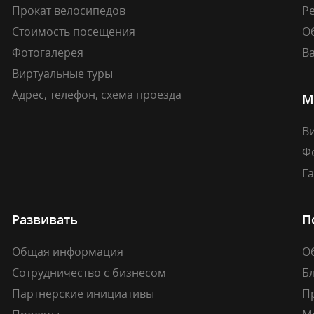
Прокат велосипедов
Ре
Стоимость посещения
О
Фотогалерея
В
Виртуальные туры
Адрес, телефон, схема проезда
М
В
Ф
Г
Развивать
П
Общая информация
О
Сотрудничество с бизнесом
Б
Партнерские инициативы
П