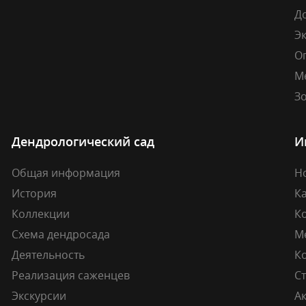
Д
Э
О
М
Зо
Дендрологический сад
И
Общая информация
Н
История
К
Коллекции
К
Схема дендросада
М
Деятельность
К
Реализация саженцев
Ст
Экскурсии
А