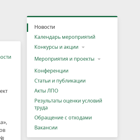
»
ещению
Документы
Разрешение на посещение
Схема дендросада
Мероприятия и проекты
Проекты
Мероприятия
Наша деятельность
Экосистема
Виды туров
Деревянная палатка
р
ира
Озеро Плещеево
Экологические тропы и туристские
Прокат велосипедов
Результаты оценки условий труда
Интерактивная карта
Кадастр объектов животного мира, не
Новости
маршруты
отнесенных к объектам охоты
Вакансии
Адрес, телефон, схема проезда
Календарь мероприятий
Конкурсы и акции
вости
Мероприятия и проекты
Конференции
Статьи и публикации
Акты ЛПО
ект
Результаты оценки условий
труда
Обращение с отходами
а»,
Вакансии
ов
 №