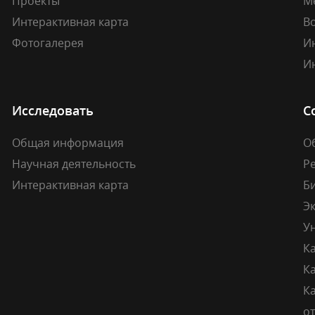
Проекты
М
Интерактивная карта
В
Фотогалерея
И
И
Исследовать
С
Общая информация
О
Научная деятельность
Р
Интерактивная карта
Б
Э
У
К
К
Ка
о