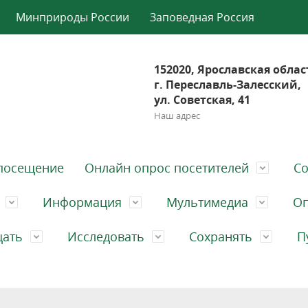
Минприроды России
Заповедная Россия
152020, Ярославская облас
г. Переславль-Залесский,
ул. Советская, 41
Наш адрес
посещение
Онлайн опрос посетителей
Со
Информация
Мультимедиа
Оп
щать
Исследовать
Сохранять
П