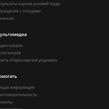
зультаты оценки условий труда
бращение с отходами
акансии
ультимедиа
идеогалерея
отогалерея
азета «Переславские родники»
омогать
бщая информация
лаготворительность
роекты