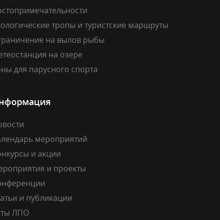
остопримечательности
кологические тропы и туристские маршруты
граничение на вылов рыбы
етеостанция на озере
ны для парусного спорта
нформация
овости
алендарь мероприятий
онкурсы и акции
ероприятия и проекты
онференции
атьи и публикации
кты ЛПО