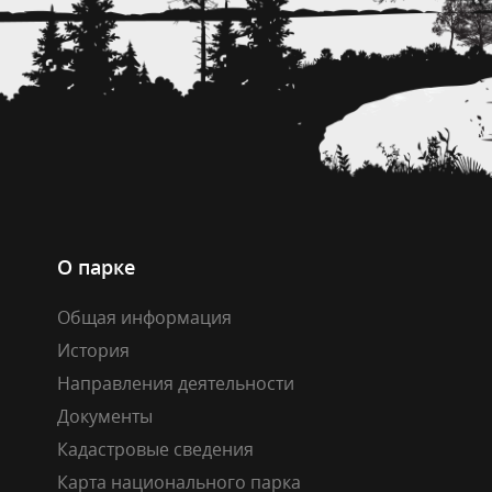
О парке
Общая информация
История
Направления деятельности
Документы
Кадастровые сведения
Карта национального парка