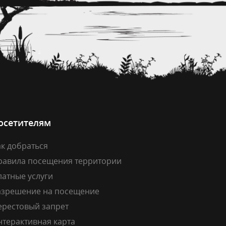
осетителям
к добраться
равила посещения территории
латные услуги
азрешение на посещение
ерестовый запрет
нтерактивная карта