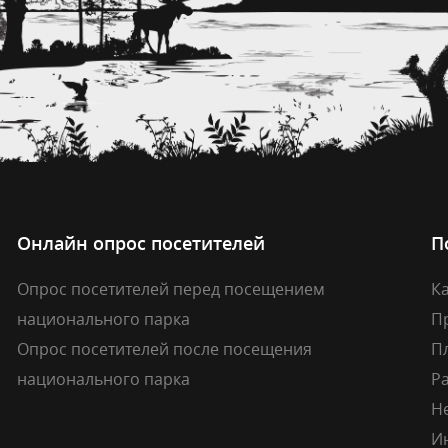
Онлайн опрос посетителей
П
Опрос посетителей перед посещением
Ка
национального парка
П
Опрос посетителей после посещения
П
национального парка
Р
Н
И