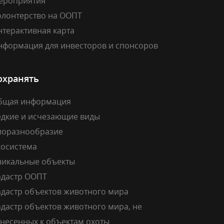
ероприятия
олонтерство на ООПТ
нтерактивная карта
нформация для инвесторов и спонсоров
охранять
бщая информация
едкие и исчезающие виды
иоразнообразие
косистема
никальные объекты
адастр ООПТ
адастр объектов животного мира
дастр объектов животного мира, не
тнесенных к объектам охоты