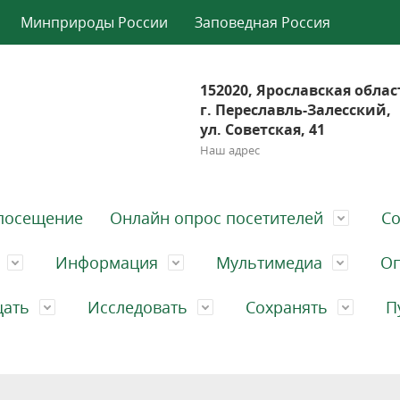
Минприроды России
Заповедная Россия
152020, Ярославская облас
г. Переславль-Залесский,
ул. Советская, 41
Наш адрес
посещение
Онлайн опрос посетителей
Со
Информация
Мультимедиа
Оп
щать
Исследовать
Сохранять
П