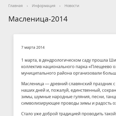
Общая информация
Опрос посетителей перед
Как добраться
Общая информация
Новости
Видеогалерея
Контакты, реквизиты
Общая информация
Общая информация
Общая информация
Общая информация
Общая информация
Общая информация
Гостевой дом
История
Опрос пос
Правила п
История
Календарь
Фотогалер
Вопрос - О
Сотруднич
Благотвор
Экопросве
Научная д
Редкие и 
Новости т
Дом типа 
Главная
›
Информация
›
Новости
посещением национального парка
националь
Кадастровые сведения
Нерестовый запрет
Деятельность
Конференции
Интерактивная карта
Волонтерство на ООПТ
Уникальные объекты
Установка индивидуальной палатки
Карта нац
Интеракти
Реализаци
Статьи и 
Фотогалер
Интеракти
Кадастр О
Масленица-2014
Заказник «Ярославский»
Стоимость посещения
Обращение с отходами
Дом и семья Варенцовых
Противоде
Фотогалер
Вакансии
Ограничение на вылов рыбы
Красная книга
Метеостан
Проекты
Волонтерство
7 марта 2014
1 марта, в дендрологическом саду прошла Ши
коллектив национального парка «Плещеево о
муниципального района организовали больш
Масленица — древний славянский праздник 
наших дней и, пожалуй, единственный, сохра
зимы, шумные народные гуляния, песни, танц
символизирующее проводы зимы и радость ож
Стало уже доброй традицией проводить такой