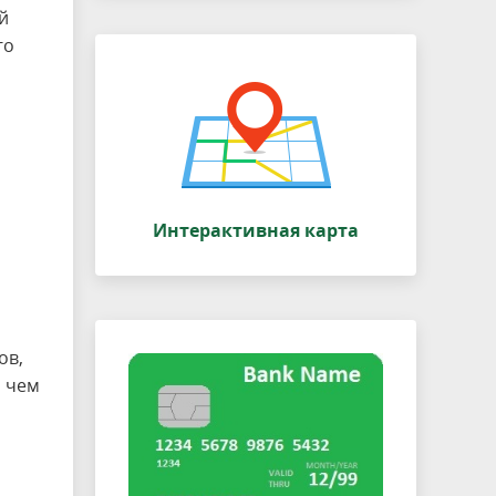
й
го
Интерактивная карта
ов,
, чем