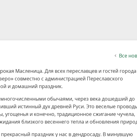
етителей после посещения
осещения территории
 мероприятий
ея
твет
ество с бизнесом
ительность
щение
еятельность
исчезающие виды
уризма
"Шалаш"
Направления деятельности
Платные услуги
Коллекции
Конкурсы и акции
Газета «Переславские родники
Партнерские инициативы
Проекты
Сводные данные по экопросв
Интерактивная карта
Биоразнообразие
Категории путешественников
Жилой дом
ного парка
на ООПТ
ионального парка
вная карта
я саженцев
публикации
ея
вная карта
ОПТ
Растительный и животный ми
Достопримечательности
Экскурсии
Акты ЛПО
Информация для инвесторов и
Кадастр объектов животного м
спонсоров
йствие коррупции
ея
Друзья и партнеры
Виртуальные туры
ция на озере
Зоны для парусного спорта
Интерактивная карта
Все но
рокая Масленица. Для всех переславцев и гостей города
зеро» совместно с администрацией Переславского
ой и домашний праздник.
с многочисленными обычаями, через века дошедший до
нивший истинный дух древней Руси. Это веселые провод
ы, угощенья и конечно, традиционное сжигание чучела,
идания близкого весеннего тепла и обновления приро
 прекрасный праздник у нас в дендросаду. В минувшую