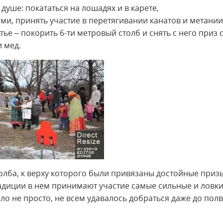
уше: покататься на лошадях и в карете,
и, принять участие в перетягивании канатов и метании
тье – покорить 6-ти метровый столб и снять с него приз 
 мед.
, к верху которого были привязаны достойные призы
радиции в нем принимают участие самые сильные и ловк
ло не просто, не всем удавалось добраться даже до пол