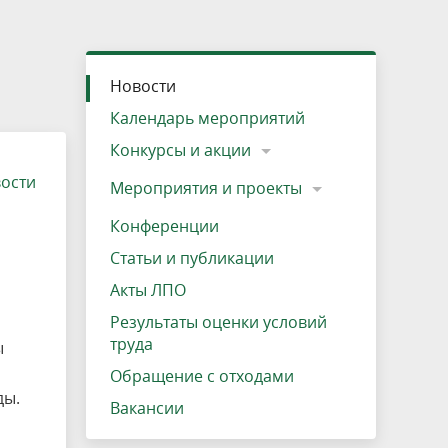
»
ещению
Документы
Разрешение на посещение
Схема дендросада
Мероприятия и проекты
Проекты
Мероприятия
Наша деятельность
Экосистема
Виды туров
Деревянная палатка
р
ира
Озеро Плещеево
Экологические тропы и туристские
Прокат велосипедов
Результаты оценки условий труда
Интерактивная карта
Кадастр объектов животного мира, не
Новости
маршруты
отнесенных к объектам охоты
Вакансии
Адрес, телефон, схема проезда
Календарь мероприятий
Конкурсы и акции
вости
Мероприятия и проекты
Конференции
Статьи и публикации
Акты ЛПО
Результаты оценки условий
труда
ы
Обращение с отходами
ды.
Вакансии