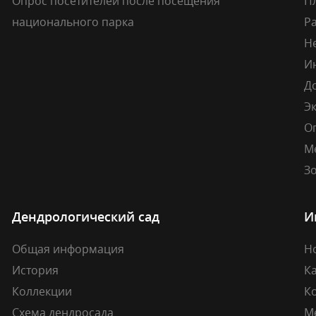
Опрос посетителей после посещения
П
национального парка
Р
Н
И
Д
Э
О
М
Зо
Дендрологический сад
И
Общая информация
Н
История
К
Коллекции
К
Схема дендросада
М