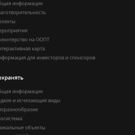
бщая информация
лаготворительность
роекты
ероприятия
олонтерство на ООПТ
нтерактивная карта
нформация для инвесторов и спонсоров
охранять
бщая информация
едкие и исчезающие виды
иоразнообразие
косистема
никальные объекты