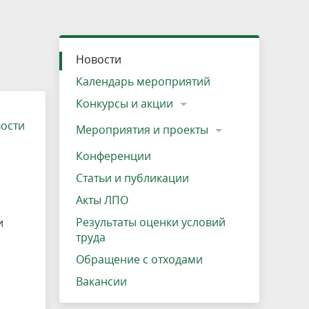
»
ещению
Документы
Разрешение на посещение
Схема дендросада
Мероприятия и проекты
Проекты
Мероприятия
Наша деятельность
Экосистема
Виды туров
Деревянная палатка
р
ира
Озеро Плещеево
Экологические тропы и туристские
Прокат велосипедов
Результаты оценки условий труда
Интерактивная карта
Кадастр объектов животного мира, не
Новости
маршруты
отнесенных к объектам охоты
Вакансии
Адрес, телефон, схема проезда
Календарь мероприятий
Конкурсы и акции
вости
Мероприятия и проекты
Конференции
Статьи и публикации
Акты ЛПО
Результаты оценки условий
и
труда
Обращение с отходами
Вакансии