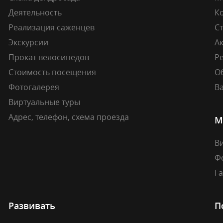
Деятельность
К
Реализация саженцев
Ст
Экскурсии
А
Прокат велосипедов
Ре
Стоимость посещения
О
Фотогалерея
В
Виртуальные туры
Адрес, телефон, схема проезда
М
В
Ф
Г
Развивать
П