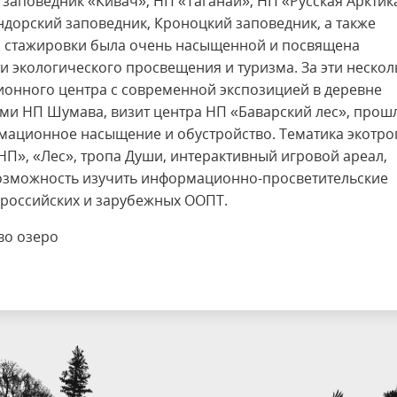
заповедник «Кивач», НП «Таганай», НП «Русская Арктик
дорский заповедник, Кроноцкий заповедник, а также
ма стажировки была очень насыщенной и посвящена
и экологического просвещения и туризма. За эти нескол
онного центра с современной экспозицией в деревне
и НП Шумава, визит центра НП «Баварский лес», прош
рмационное насыщение и обустройство. Тематика экотро
П», «Лес», тропа Души, интерактивный игровой ареал,
 возможность изучить информационно-просветительские
 российских и зарубежных ООПТ.
во озеро