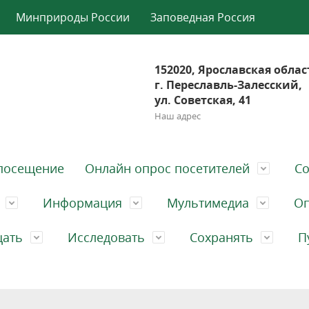
Минприроды России
Заповедная Россия
152020, Ярославская облас
г. Переславль-Залесский,
ул. Советская, 41
Наш адрес
посещение
Онлайн опрос посетителей
Со
Информация
Мультимедиа
Оп
щать
Исследовать
Сохранять
П