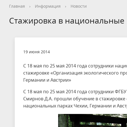
Общая информация
Опрос посетителей перед
Как добраться
Общая информация
Новости
Видеогалерея
Контакты, реквизиты
Общая информация
Общая информация
Общая информация
Общая информация
Общая информация
Общая информация
Гостевой дом
История
Опрос пос
Правила п
История
Календарь
Фотогалер
Вопрос - О
Сотруднич
Благотвор
Экопросве
Научная д
Редкие и 
Новости т
Дом типа 
Главная
›
Информация
›
Новости
посещением национального парка
националь
Кадастровые сведения
Нерестовый запрет
Деятельность
Конференции
Интерактивная карта
Волонтерство на ООПТ
Уникальные объекты
Установка индивидуальной палатки
Карта нац
Интеракти
Реализаци
Статьи и 
Фотогалер
Интеракти
Кадастр О
Стажировка в национальные
Заказник «Ярославский»
Стоимость посещения
Обращение с отходами
Дом и семья Варенцовых
Противоде
Фотогалер
Вакансии
Ограничение на вылов рыбы
Красная книга
Метеостан
Проекты
Волонтерство
19 июня 2014
С 18 мая по 25 мая 2014 года сотрудники на
стажировке «Организация экологического пр
Германии и Австрии»
С 18 мая по 25 мая 2014 года сотрудники ФГ
Смирнов Д.А. прошли обучение в стажировке
национальных парках Чехии, Германии и Авст