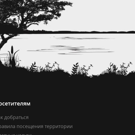
осетителям
к добраться
равила посещения территории