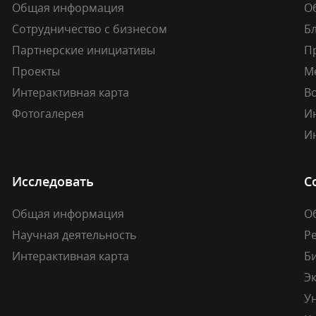
Общая информация
О
Сотрудничество с бизнесом
Б
Партнерские инициативы
П
Проекты
М
Интерактивная карта
В
Фотогалерея
И
И
Исследовать
С
Общая информация
О
Научная деятельность
Р
Интерактивная карта
Б
Э
У