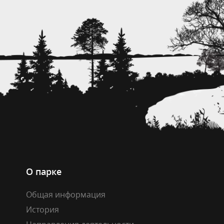
О парке
Общая информация
История