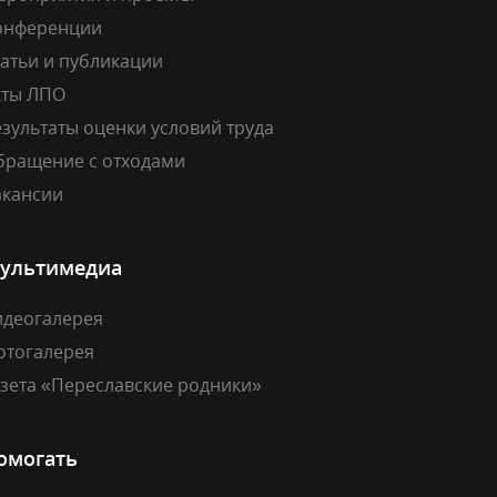
онференции
атьи и публикации
кты ЛПО
зультаты оценки условий труда
бращение с отходами
акансии
ультимедиа
идеогалерея
отогалерея
азета «Переславские родники»
омогать