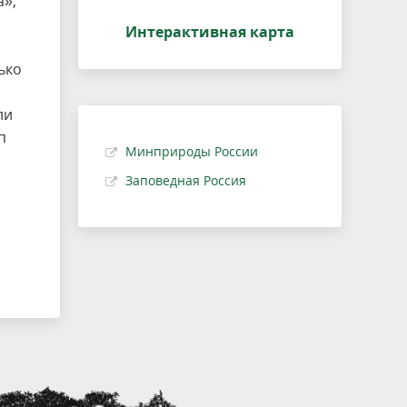
а»,
Интерактивная карта
ько
ли
п
Минприроды России
Заповедная Россия