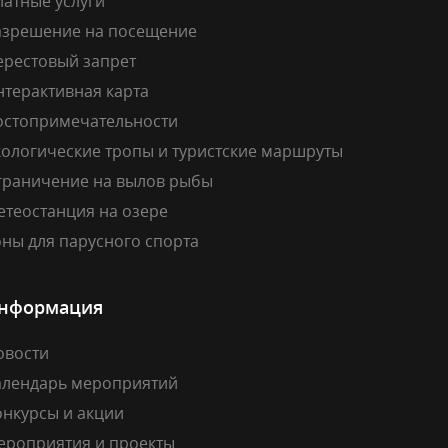
латные услуги
азрешение на посещение
ерестовый запрет
нтерактивная карта
остопримечательности
кологические тропы и туристские маршруты
граничение на вылов рыбы
етеостанция на озере
ны для парусного спорта
нформация
овости
алендарь мероприятий
онкурсы и акции
ероприятия и проекты