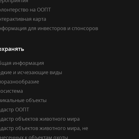
ероприятия
олонтерство на ООПТ
нтерактивная карта
нформация для инвесторов и спонсоров
охранять
бщая информация
едкие и исчезающие виды
иоразнообразие
косистема
никальные объекты
адастр ООПТ
адастр объектов животного мира
дастр объектов животного мира, не
тнесенных к объектам охоты