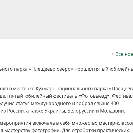
етителей после посещения
осещения территории
 мероприятий
ея
твет
ество с бизнесом
ительность
щение
еятельность
исчезающие виды
уризма
"Шалаш"
Направления деятельности
Платные услуги
Коллекции
Конкурсы и акции
Газета «Переславские родники
Партнерские инициативы
Проекты
Сводные данные по экопросв
Интерактивная карта
Биоразнообразие
Категории путешественников
Жилой дом
ного парка
на ООПТ
ионального парка
вная карта
я саженцев
публикации
ея
вная карта
ОПТ
Растительный и животный ми
Достопримечательности
Экскурсии
Акты ЛПО
Информация для инвесторов и
Кадастр объектов животного м
спонсоров
йствие коррупции
ея
Друзья и партнеры
Виртуальные туры
ция на озере
Зоны для парусного спорта
Интерактивная карта
Все но
ального парка «Плещеево озеро» прошел пятый юбилейн
июля в местечке Кухмарь национального парка «Плещее
шел пятый юбилейный фестиваль «Фотовыезд». Фестивал
олучил статус международного и собрал свыше 400
из России, а также Украины, Белоруссии и Молдавии.
мероприятия включала в себя множество мастер-классо
я мастерству фотографии. Для отработки практических