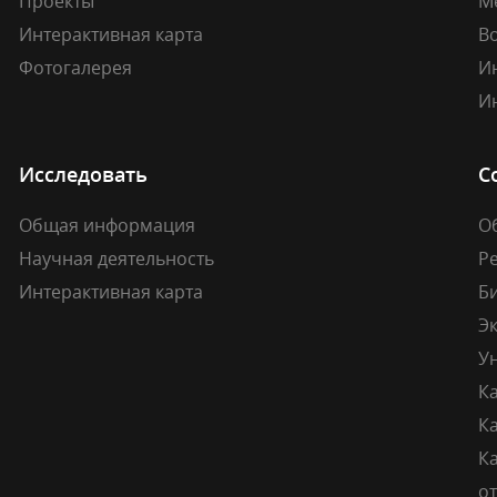
Проекты
М
Интерактивная карта
В
Фотогалерея
И
И
Исследовать
С
Общая информация
О
Научная деятельность
Р
Интерактивная карта
Б
Э
У
К
К
Ка
о