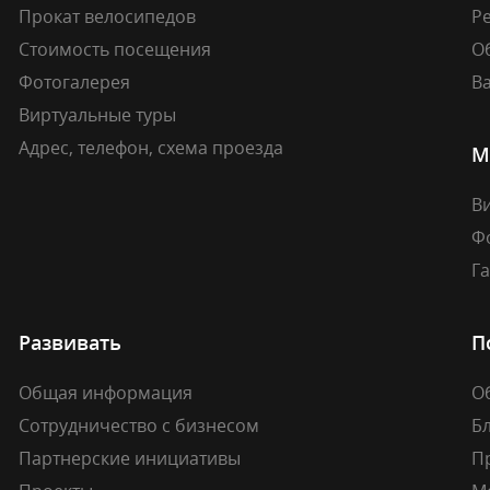
Прокат велосипедов
Ре
Стоимость посещения
О
Фотогалерея
В
Виртуальные туры
Адрес, телефон, схема проезда
М
В
Ф
Г
Развивать
П
Общая информация
О
Сотрудничество с бизнесом
Б
Партнерские инициативы
П