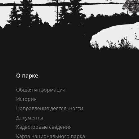
О парке
Общая информация
История
Направления деятельности
Документы
Кадастровые сведения
Карта национального парка