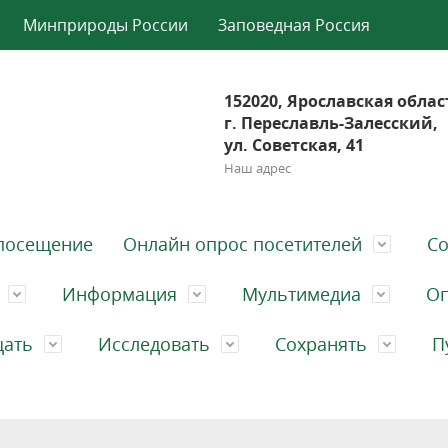
Минприроды России
Заповедная Россия
152020, Ярославская облас
г. Переславль-Залесский,
ул. Советская, 41
Наш адрес
посещение
Онлайн опрос посетителей
Со
Информация
Мультимедиа
Оп
щать
Исследовать
Сохранять
П