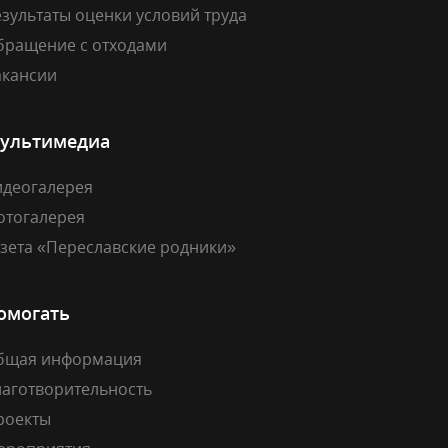
зультаты оценки условий труда
бращение с отходами
акансии
ультимедиа
идеогалерея
отогалерея
азета «Переславские родники»
омогать
бщая информация
лаготворительность
роекты