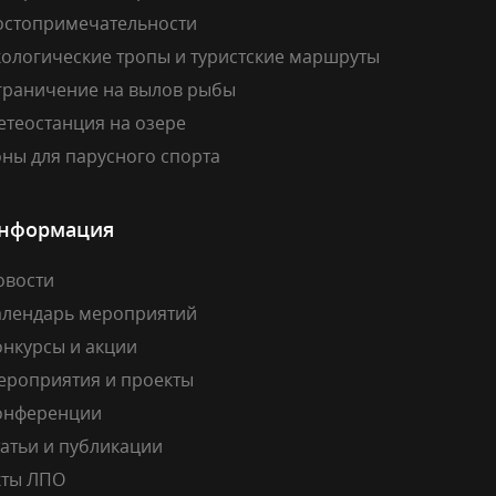
остопримечательности
кологические тропы и туристские маршруты
граничение на вылов рыбы
етеостанция на озере
ны для парусного спорта
нформация
овости
алендарь мероприятий
онкурсы и акции
ероприятия и проекты
онференции
атьи и публикации
кты ЛПО