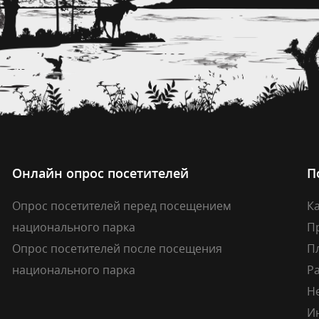
Онлайн опрос посетителей
П
Опрос посетителей перед посещением
Ка
национального парка
П
Опрос посетителей после посещения
П
национального парка
Р
Н
И