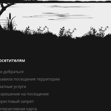
осетителям
к добраться
равила посещения территории
латные услуги
азрешение на посещение
ерестовый запрет
нтерактивная карта