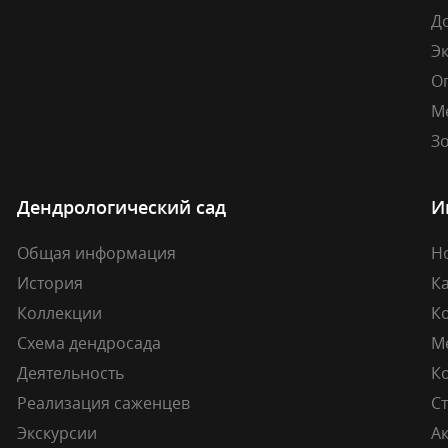
Д
Э
О
М
Зо
Дендрологический сад
И
Общая информация
Н
История
К
Коллекции
К
Схема дендросада
М
Деятельность
К
Реализация саженцев
Ст
Экскурсии
А