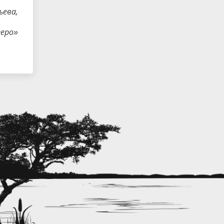
ьева,
зеро»