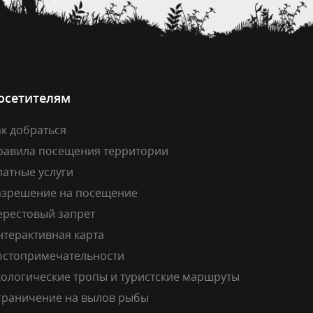
осетителям
к добраться
равила посещения территории
латные услуги
азрешение на посещение
ерестовый запрет
нтерактивная карта
остопримечательности
кологические тропы и туристские маршруты
граничение на вылов рыбы