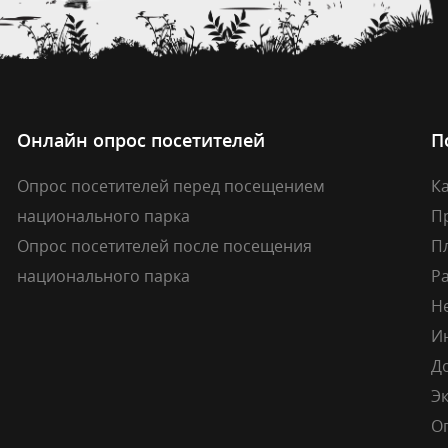
Онлайн опрос посетителей
П
Опрос посетителей перед посещением
Ка
национального парка
П
Опрос посетителей после посещения
П
национального парка
Р
Н
И
Д
Э
О