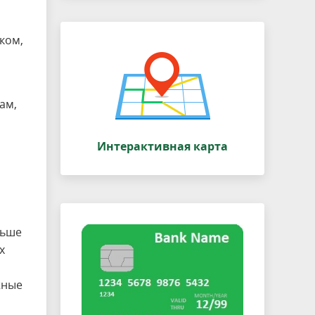
ком,
ам,
Интерактивная карта
льше
х
жные