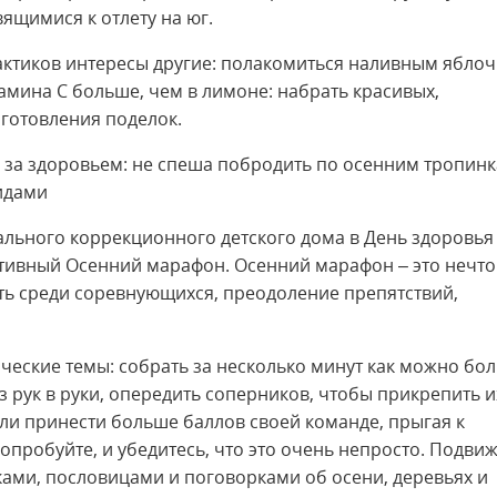
вящимися к отлету на юг.
актиков интересы другие: полакомиться наливным яблоч
амина С больше, чем в лимоне: набрать красивых,
зготовления поделок.
а за здоровьем: не спеша побродить по осенним тропинк
идами
иального коррекционного детского дома в День здоровья
тивный Осенний марафон. Осенний марафон – это нечто
сть среди соревнующихся, преодоление препятствий,
ические темы: собрать за несколько минут как можно бо
з рук в руки, опередить соперников, чтобы прикрепить и
али принести больше баллов своей команде, прыгая к
пробуйте, и убедитесь, что это очень непросто. Подви
ками, пословицами и поговорками об осени, деревьях и