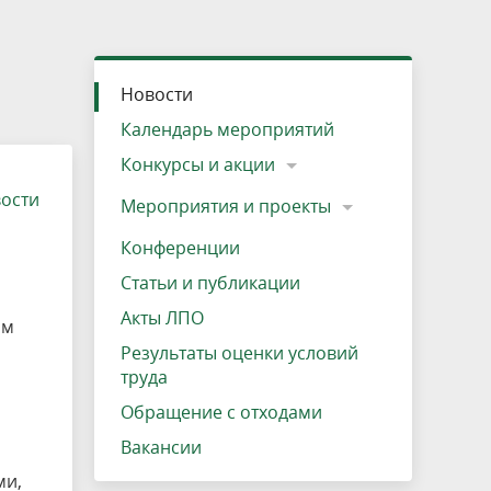
»
ещению
Документы
Разрешение на посещение
Схема дендросада
Мероприятия и проекты
Проекты
Мероприятия
Наша деятельность
Экосистема
Виды туров
Деревянная палатка
р
ира
Озеро Плещеево
Экологические тропы и туристские
Прокат велосипедов
Результаты оценки условий труда
Интерактивная карта
Кадастр объектов животного мира, не
Новости
маршруты
отнесенных к объектам охоты
Вакансии
Адрес, телефон, схема проезда
Календарь мероприятий
Конкурсы и акции
вости
Мероприятия и проекты
Конференции
Статьи и публикации
Акты ЛПО
ом
Результаты оценки условий
труда
Обращение с отходами
Вакансии
ми,