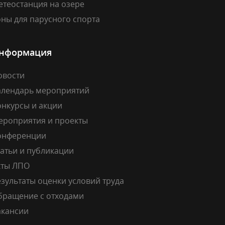
етеостанция на озере
ны для парусного спорта
нформация
овости
алендарь мероприятий
онкурсы и акции
ероприятия и проекты
онференции
атьи и публикации
кты ЛПО
зультаты оценки условий труда
бращение с отходами
акансии