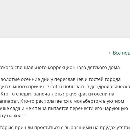
етителей после посещения
осещения территории
 мероприятий
ея
твет
ество с бизнесом
ительность
щение
еятельность
исчезающие виды
уризма
"Шалаш"
Направления деятельности
Платные услуги
Коллекции
Конкурсы и акции
Газета «Переславские родники
Партнерские инициативы
Проекты
Сводные данные по экопросв
Интерактивная карта
Биоразнообразие
Категории путешественников
Жилой дом
ного парка
на ООПТ
ионального парка
вная карта
я саженцев
публикации
ея
вная карта
ОПТ
Растительный и животный ми
Достопримечательности
Экскурсии
Акты ЛПО
Информация для инвесторов и
Кадастр объектов животного м
спонсоров
йствие коррупции
ея
Друзья и партнеры
Виртуальные туры
ция на озере
Зоны для парусного спорта
Интерактивная карта
Все но
сского специального коррекционного детского дома
и золотые осенние дни у переславцев и гостей города
дится много причин, чтобы побывать в дендрологическ
. Кто-то спешит запечатлеть яркие краски осени на
аппарат. Кто-то располагается с мольбертом в уютном
очке сада и не спеша пытается перенести его чарующую
ту на холст.
торые пришли проститься с выросшими на прудах утята