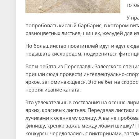
гото
У пр
попробовать кислый барбарис, в котором вит
разноцветных листьев, шишек, желудей для и
Но большинство посетителей идут и едут сюд
подышать кислородом, подкрепиться фитонц
Вот и ребята из Переславль-Залесского спец
пришли сюда провести интеллектуально-спор
яркое, запоминающееся. Это не бег на скоро
перетягивание каната.
Это увлекательные состязания на осенне-лир
ярких, красивых листьев. Передавая листики и
лучиками к осеннему солнцу. А вы не пробов
финишу, крепко зажав между лбами шишку? По
конкурсы чередовались с викторинами, загад