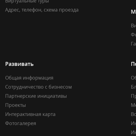
Виртуальные туры
Адрес, телефон, схема проезда
М
В
Ф
Г
Развивать
П
Общая информация
О
Сотрудничество с бизнесом
Б
Партнерские инициативы
П
Проекты
М
Интерактивная карта
В
Фотогалерея
И
И