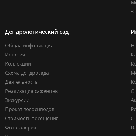
М
Зо
Дендрологический сад
И
Общая информация
Н
История
К
Коллекции
К
Схема дендросада
М
Деятельность
К
Реализация саженцев
Ст
Экскурсии
А
Прокат велосипедов
Ре
Стоимость посещения
О
Фотогалерея
В