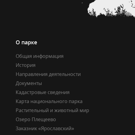
О парке
Общая информация
История
Направления деятельности
Документы
Кадастровые сведения
Карта национального парка
Растительный и животный мир
Озеро Плещеево
Заказник «Ярославский»