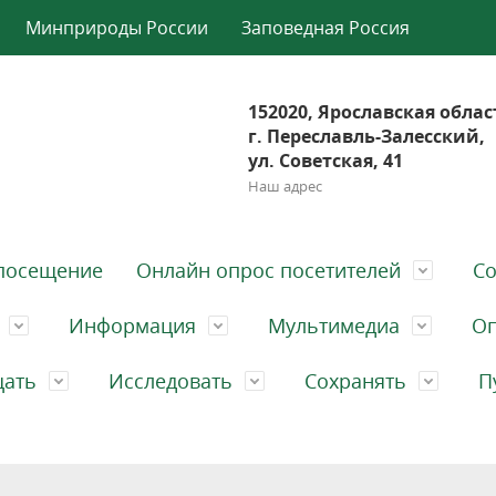
Минприроды России
Заповедная Россия
152020, Ярославская облас
г. Переславль-Залесский,
ул. Советская, 41
Наш адрес
посещение
Онлайн опрос посетителей
Со
Информация
Мультимедиа
Оп
щать
Исследовать
Сохранять
П