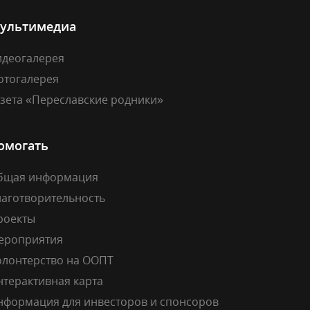
ультимедиа
идеогалерея
отогалерея
азета «Переславские родники»
омогать
бщая информация
лаготворительность
роекты
ероприятия
олонтерство на ООПТ
нтерактивная карта
нформация для инвесторов и спонсоров