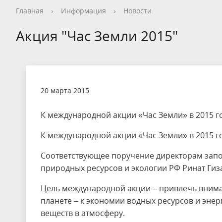
Общая информация
Опрос посетителей перед
Как добраться
Общая информация
Новости
Видеогалерея
Контакты, реквизиты
Общая информация
Общая информация
Общая информация
Общая информация
Общая информация
Общая информация
Гостевой дом
История
Опрос пос
Правила п
История
Календарь
Фотогалер
Вопрос - О
Сотруднич
Благотвор
Экопросве
Научная д
Редкие и 
Новости т
Дом типа 
Главная
›
Информация
›
Новости
посещением национального парка
националь
Кадастровые сведения
Нерестовый запрет
Деятельность
Конференции
Интерактивная карта
Волонтерство на ООПТ
Уникальные объекты
Установка индивидуальной палатки
Карта нац
Интеракти
Реализаци
Статьи и 
Фотогалер
Интеракти
Кадастр О
Акция "Час Земли 2015"
Заказник «Ярославский»
Стоимость посещения
Обращение с отходами
Дом и семья Варенцовых
Противоде
Фотогалер
Вакансии
Ограничение на вылов рыбы
Красная книга
Метеостан
Проекты
Волонтерство
20 марта 2015
К международной акции «Час Земли» в 2015 г
К международной акции «Час Земли» в 2015 г
Соответствующее поручение директорам запо
природных ресурсов и экологии РФ Ринат Гиз
Цель международной акции – привлечь внима
планете – к экономии водных ресурсов и эне
веществ в атмосферу.