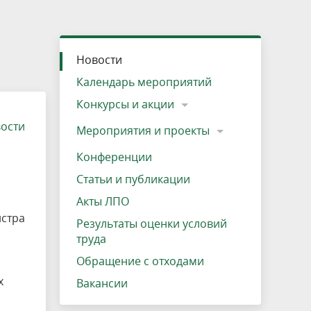
»
ещению
Документы
Разрешение на посещение
Схема дендросада
Мероприятия и проекты
Проекты
Мероприятия
Наша деятельность
Экосистема
Виды туров
Деревянная палатка
р
ира
Озеро Плещеево
Экологические тропы и туристские
Прокат велосипедов
Результаты оценки условий труда
Интерактивная карта
Кадастр объектов животного мира, не
Новости
маршруты
отнесенных к объектам охоты
Вакансии
Адрес, телефон, схема проезда
Календарь мероприятий
Конкурсы и акции
вости
Мероприятия и проекты
Конференции
Статьи и публикации
Акты ЛПО
истра
Результаты оценки условий
труда
Обращение с отходами
х
Вакансии