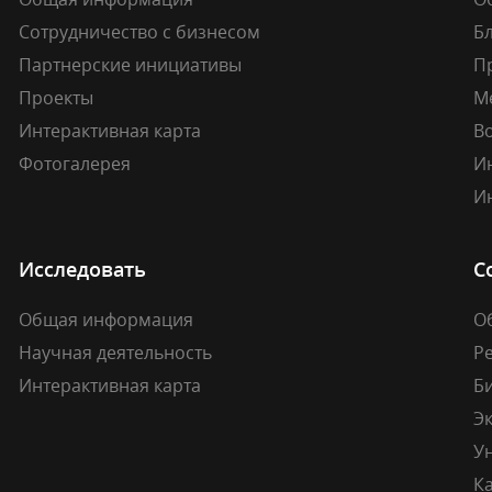
Сотрудничество с бизнесом
Б
Партнерские инициативы
П
Проекты
М
Интерактивная карта
В
Фотогалерея
И
И
Исследовать
С
Общая информация
О
Научная деятельность
Р
Интерактивная карта
Б
Э
У
К