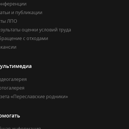
онференции
атьи и публикации
кты ЛПО
зультаты оценки условий труда
бращение с отходами
акансии
ультимедиа
идеогалерея
отогалерея
азета «Переславские родники»
омогать
бщая информация