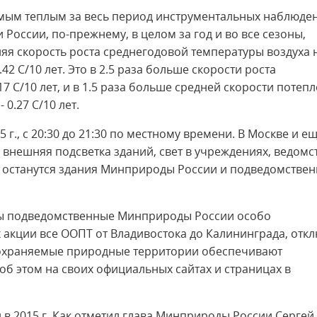
самым теплым за весь период инструментальных наблюде
 России, по-прежнему, в целом за год и во все сезоны,
яя скорость роста среднегодовой температуры воздуха 
.42 С/10 лет. Это в 2.5 раза больше скорости роста
17 С/10 лет, и в 1.5 раза больше средней скорости потеп
0.27 С/10 лет.
5 г., с 20:30 до 21:30 по местному времени. В Москве и е
 внешняя подсветка зданий, свет в учреждениях, ведомс
с останутся здания Минприроды России и подведомстве
ены подведомственные Минприроды России особо
акции все ООПТ от Владивостока до Калининграда, отк
о охраняемые природные территории обеспечивают
б этом на своих официальных сайтах и страницах в
 в 2015 г. Как отметил глава Минприроды России Сергей