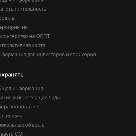
лаготворительность
роекты
ероприятия
олонтерство на ООПТ
нтерактивная карта
нформация для инвесторов и спонсоров
охранять
бщая информация
едкие и исчезающие виды
иоразнообразие
косистема
никальные объекты
адастр ООПТ