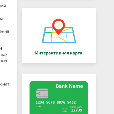
ний
на
ления
ще
Интерактивная карта
твах
нных
лючат