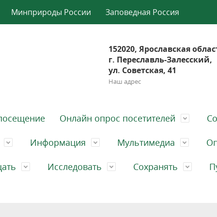
Минприроды России
Заповедная Россия
152020, Ярославская облас
г. Переславль-Залесский,
ул. Советская, 41
Наш адрес
посещение
Онлайн опрос посетителей
Со
Информация
Мультимедиа
Оп
щать
Исследовать
Сохранять
П