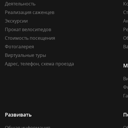
Деятельность
К
Реализация саженцев
Ст
Экскурсии
А
Прокат велосипедов
Ре
Стоимость посещения
О
Фотогалерея
В
Виртуальные туры
Адрес, телефон, схема проезда
М
В
Ф
Г
Развивать
П
Общая информация
О