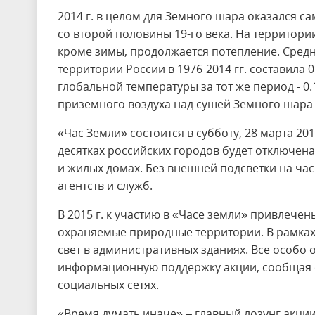
2014 г. в целом для Земного шара оказался 
со второй половины 19-го века. На территории
кроме зимы, продолжается потепление. Средн
территории России в 1976-2014 гг. составила 0
глобальной температуры за тот же период - 0.
приземного воздуха над сушей Земного шара - 
«Час Земли» состоится в субботу, 28 марта 201
десятках российских городов будет отключена
и жилых домах. Без внешней подсветки на ча
агентств и служб.
В 2015 г. к участию в «Часе земли» привлеч
охраняемые природные территории. В рамках 
свет в административных зданиях. Все особ
информационную поддержку акции, сообщая о
социальных сетях.
«Время думать иначе» – главный лозунг акции