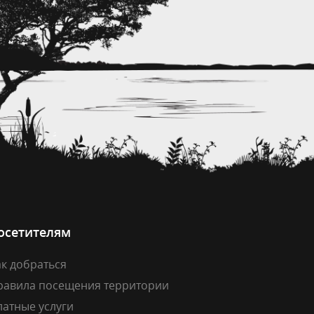
осетителям
к добраться
равила посещения территории
латные услуги