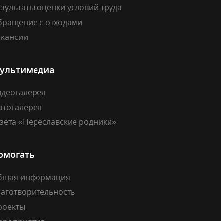
зультаты оценки условий труда
бращение с отходами
акансии
ультимедиа
идеогалерея
отогалерея
азета «Переславские родники»
омогать
бщая информация
лаготворительность
роекты