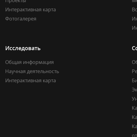
Проекты
М
Интерактивная карта
В
Фотогалерея
И
И
Исследовать
С
Общая информация
О
Научная деятельность
Р
Интерактивная карта
Б
Э
У
К
К
Ка
о