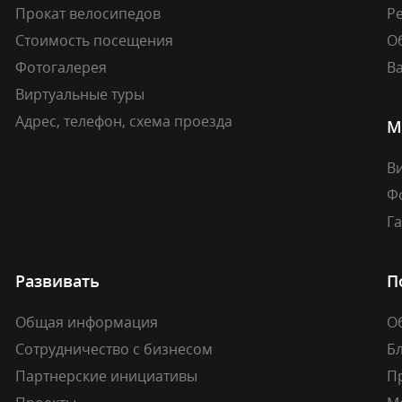
Прокат велосипедов
Ре
Стоимость посещения
О
Фотогалерея
В
Виртуальные туры
Адрес, телефон, схема проезда
М
В
Ф
Г
Развивать
П
Общая информация
О
Сотрудничество с бизнесом
Б
Партнерские инициативы
П