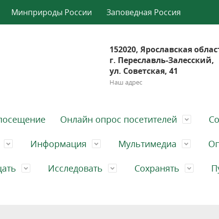
Минприроды России
Заповедная Россия
152020, Ярославская облас
г. Переславль-Залесский,
ул. Советская, 41
Наш адрес
посещение
Онлайн опрос посетителей
Со
Информация
Мультимедиа
Оп
щать
Исследовать
Сохранять
П