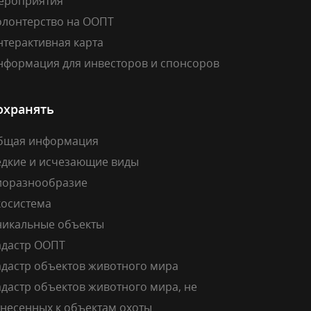
ероприятия
олонтерство на ООПТ
нтерактивная карта
нформация для инвесторов и спонсоров
охранять
бщая информация
едкие и исчезающие виды
иоразнообразие
косистема
никальные объекты
адастр ООПТ
адастр объектов животного мира
дастр объектов животного мира, не
тнесенных к объектам охоты