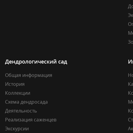
Д
Э
О
М
Зо
Дендрологический сад
И
Общая информация
Н
История
К
Коллекции
К
Схема дендросада
М
Деятельность
К
Реализация саженцев
Ст
Экскурсии
А