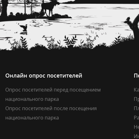
Онлайн опрос посетителей
П
Опрос посетителей перед посещением
Ка
национального парка
П
Опрос посетителей после посещения
П
национального парка
Р
Н
И