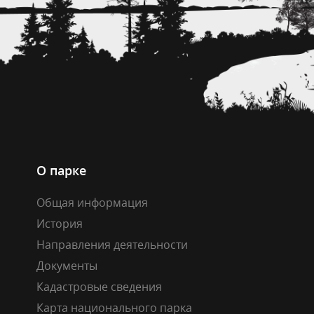
О парке
Общая информация
История
Направления деятельности
Документы
Кадастровые сведения
Карта национального парка