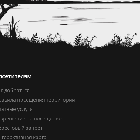
осетителям
к добраться
равила посещения территории
латные услуги
азрешение на посещение
ерестовый запрет
нтерактивная карта