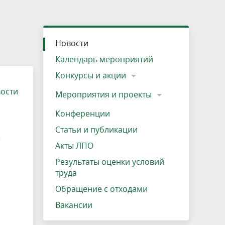
»
ещению
Документы
Разрешение на посещение
Схема дендросада
Мероприятия и проекты
Проекты
Мероприятия
Наша деятельность
Экосистема
Виды туров
Деревянная палатка
р
ира
Озеро Плещеево
Экологические тропы и туристские
Прокат велосипедов
Результаты оценки условий труда
Интерактивная карта
Кадастр объектов животного мира, не
Новости
маршруты
отнесенных к объектам охоты
Вакансии
Адрес, телефон, схема проезда
Календарь мероприятий
Конкурсы и акции
вости
Мероприятия и проекты
Конференции
Статьи и публикации
е
Акты ЛПО
Результаты оценки условий
труда
Обращение с отходами
Вакансии