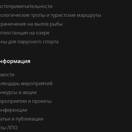
остопримечательности
кологические тропы и туристские маршруты
граничение на вылов рыбы
етеостанция на озере
ны для парусного спорта
нформация
овости
алендарь мероприятий
онкурсы и акции
ероприятия и проекты
онференции
атьи и публикации
кты ЛПО