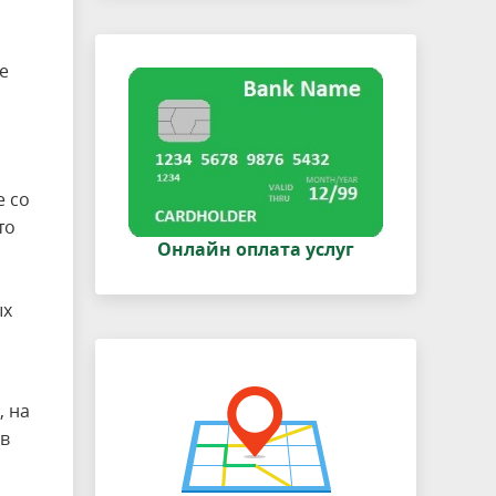
е
 со
то
Онлайн оплата услуг
ых
, на
 в