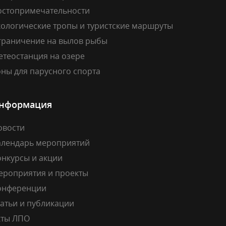
остопримечательности
кологические тропы и туристские маршруты
граничение на вылов рыбы
етеостанция на озере
ны для парусного спорта
нформация
овости
алендарь мероприятий
онкурсы и акции
ероприятия и проекты
онференции
атьи и публикации
кты ЛПО