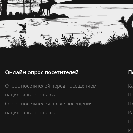
Онлайн опрос посетителей
П
Опрос посетителей перед посещением
Ка
национального парка
П
Опрос посетителей после посещения
П
национального парка
Р
Н
И