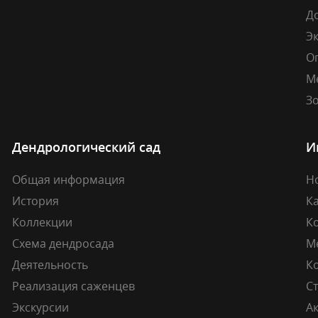
Д
Э
О
М
Зо
Дендрологический сад
И
Общая информация
Н
История
К
Коллекции
К
Схема дендросада
М
Деятельность
К
Реализация саженцев
Ст
Экскурсии
А