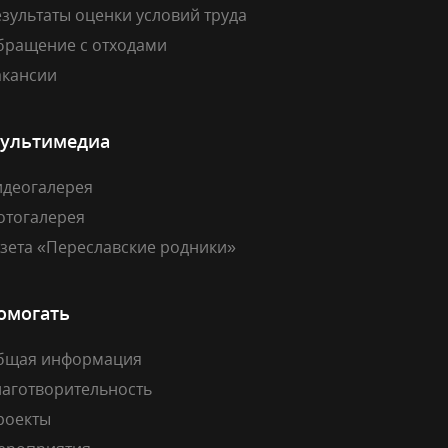
зультаты оценки условий труда
бращение с отходами
акансии
ультимедиа
идеогалерея
отогалерея
азета «Переславские родники»
омогать
бщая информация
лаготворительность
роекты