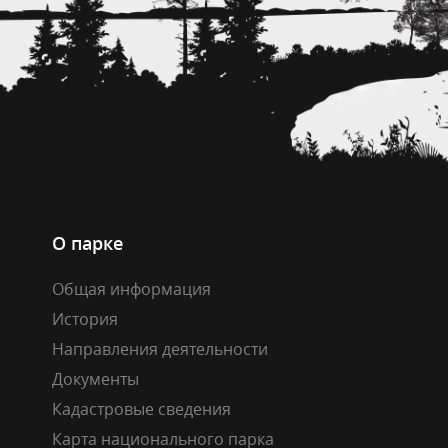
О парке
Общая информация
История
Направления деятельности
Документы
Кадастровые сведения
Карта национального парка