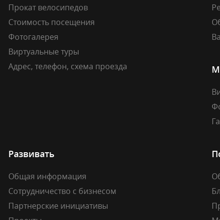
Прокат велосипедов
Ре
Стоимость посещения
О
Фотогалерея
В
Виртуальные туры
Адрес, телефон, схема проезда
М
В
Ф
Г
Развивать
П
Общая информация
О
Сотрудничество с бизнесом
Б
Партнерские инициативы
П