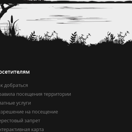
осетителям
к добраться
равила посещения территории
латные услуги
азрешение на посещение
ерестовый запрет
нтерактивная карта