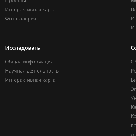
Проекты
М
Интерактивная карта
В
Фотогалерея
И
И
Исследовать
С
Общая информация
О
Научная деятельность
Р
Интерактивная карта
Б
Э
У
К
К
Ка
о