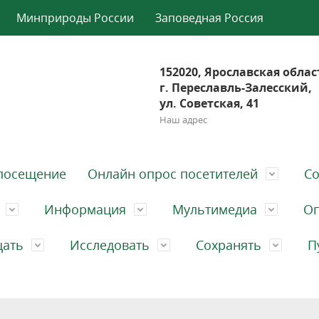
Минприроды России
Заповедная Россия
152020, Ярославская облас
г. Переславль-Залесский,
ул. Советская, 41
Наш адрес
посещение
Онлайн опрос посетителей
Со
Информация
Мультимедиа
Оп
щать
Исследовать
Сохранять
П