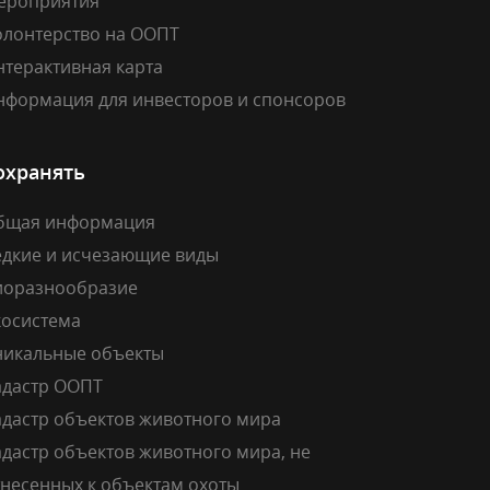
ероприятия
олонтерство на ООПТ
нтерактивная карта
нформация для инвесторов и спонсоров
охранять
бщая информация
едкие и исчезающие виды
иоразнообразие
косистема
никальные объекты
адастр ООПТ
адастр объектов животного мира
дастр объектов животного мира, не
тнесенных к объектам охоты