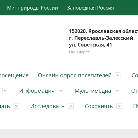
Минприроды России
Заповедная Россия
152020, Ярославская облас
г. Переславль-Залесский,
ул. Советская, 41
Наш адрес
посещение
Онлайн опрос посетителей
Со
Информация
Мультимедиа
Оп
щать
Исследовать
Сохранять
П