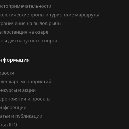
остопримечательности
кологические тропы и туристские маршруты
граничение на вылов рыбы
етеостанция на озере
ны для парусного спорта
нформация
овости
алендарь мероприятий
онкурсы и акции
ероприятия и проекты
онференции
атьи и публикации
кты ЛПО