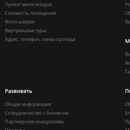
Прокат велосипедов
Ре
Стоимость посещения
О
Фотогалерея
В
Виртуальные туры
Адрес, телефон, схема проезда
М
В
Ф
Г
Развивать
П
Общая информация
О
Сотрудничество с бизнесом
Б
Партнерские инициативы
П