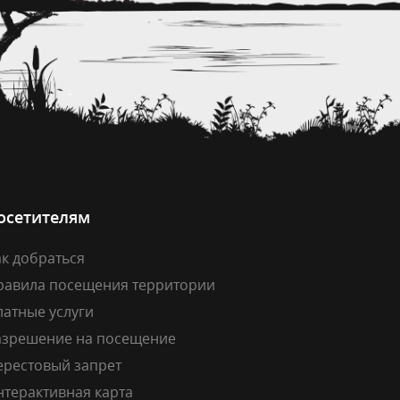
осетителям
к добраться
равила посещения территории
латные услуги
азрешение на посещение
ерестовый запрет
нтерактивная карта