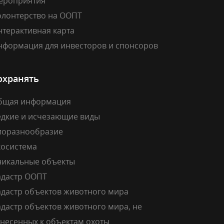
ероприятия
олонтерство на ООПТ
нтерактивная карта
нформация для инвесторов и спонсоров
охранять
бщая информация
едкие и исчезающие виды
иоразнообразие
косистема
никальные объекты
адастр ООПТ
адастр объектов животного мира
дастр объектов животного мира, не
тнесенных к объектам охоты