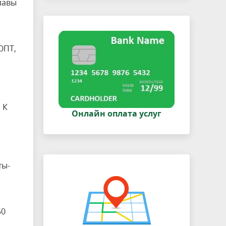
главы
ОПТ,
 К
Онлайн оплата услуг
ты-
50