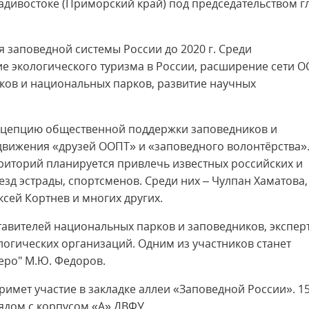
. Владивостоке (Приморский край) под председательством 
 заповедной системы России до 2020 г. Среди
е экологического туризма в России, расширение сети О
ов и национальных парков, развитие научных
онцепцию общественной поддержки заповедников и
 движения «друзей ООПТ» и «заповедного волонтёрства».
иторий планируется привлечь известных российских и
езд эстрады, спортсменов. Среди них – Чулпан Хаматова,
ксей Кортнев и многих других.
тавителей национальных парков и заповедников, экспер
огических организаций. Одним из участников станет
еро" М.Ю. Федоров.
римет участие в закладке аллеи «Заповедной России». 1
ядом с корпусом «А» ДВФУ.