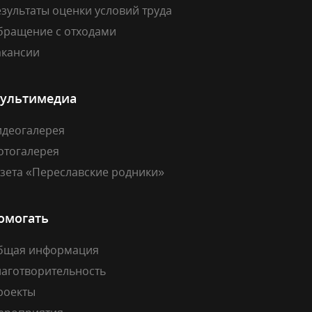
зультаты оценки условий труда
бращение с отходами
акансии
ультимедиа
идеогалерея
отогалерея
азета «Переславские родники»
омогать
бщая информация
лаготворительность
роекты