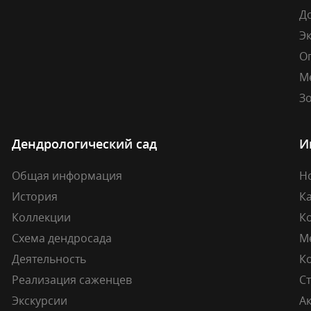
Д
Э
О
М
Зо
Дендрологический сад
И
Общая информация
Н
История
К
Коллекции
К
Схема дендросада
М
Деятельность
К
Реализация саженцев
Ст
Экскурсии
А