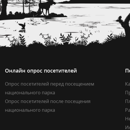
Онлайн опрос посетителей
П
Опрос посетителей перед посещением
Ка
национального парка
П
Опрос посетителей после посещения
П
национального парка
Р
Н
И