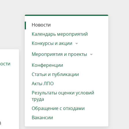
»
ещению
Документы
Разрешение на посещение
Схема дендросада
Мероприятия и проекты
Проекты
Мероприятия
Наша деятельность
Экосистема
Виды туров
Деревянная палатка
р
ира
Озеро Плещеево
Экологические тропы и туристские
Прокат велосипедов
Результаты оценки условий труда
Интерактивная карта
Кадастр объектов животного мира, не
Новости
маршруты
отнесенных к объектам охоты
Вакансии
Адрес, телефон, схема проезда
Календарь мероприятий
Конкурсы и акции
Мероприятия и проекты
вости
Конференции
Статьи и публикации
Акты ЛПО
Результаты оценки условий
труда
Обращение с отходами
Вакансии
й