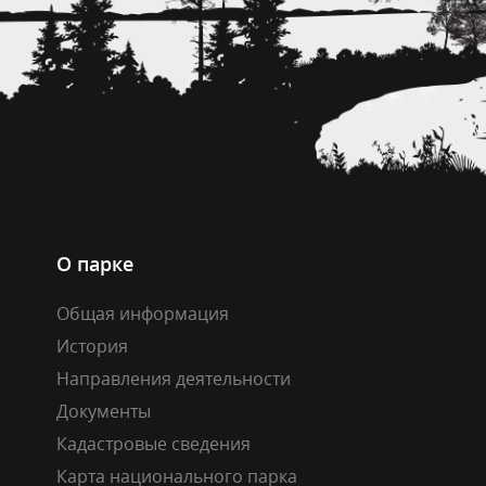
О парке
Общая информация
История
Направления деятельности
Документы
Кадастровые сведения
Карта национального парка