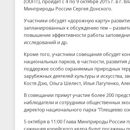
(ООПТ), пройдет с 4 по 9 октября 2015 г. в г
Минприроды России Сергея Донского.
Участники обсудят «дорожную карту» развития
запланированных к обсуждению тем – развити
повышение эффективности работы заповедник
исследований и др.
Кроме того, участники совещания обсудят к
национальных парков, в частности, развития
поддержке особо охраняемых природных терр
зарубежных деятелей культуры и искусства, зв
Костя Дзю, Ольга Шелест, Илья Лагутенко, Але
В совещании примут участие более 200 предс
наблюдатели и сотрудники общественных экол
директор национального парка "Плещеево оз
5 октября в 11:00 Глава Минприроды России п
саженцев корейского кедра будут посажены р