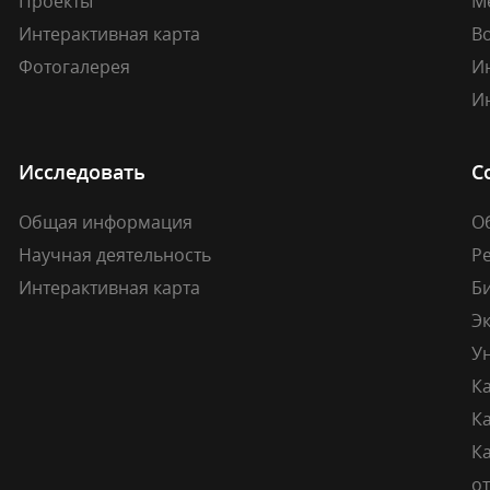
Проекты
М
Интерактивная карта
В
Фотогалерея
И
И
Исследовать
С
Общая информация
О
Научная деятельность
Р
Интерактивная карта
Б
Э
У
К
К
Ка
о