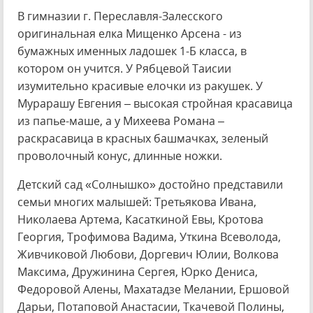
В гимназии г. Переславля-Залесского
оригинальная елка Мищенко Арсена - из
бумажных именных ладошек 1-Б класса, в
котором он учится. У Рябцевой Таисии
изумительно красивые елочки из ракушек. У
Мурарашу Евгения – высокая стройная красавица
из папье-маше, а у Михеева Романа –
раскрасавица в красных башмачках, зеленый
проволочный конус, длинные ножки.
Детский сад «Солнышко» достойно представили
семьи многих малышей: Третьякова Ивана,
Николаева Артема, Касаткиной Евы, Кротова
Георгия, Трофимова Вадима, Уткина Всеволода,
Живчиковой Любови, Доргевич Юлии, Волкова
Максима, Дружинина Сергея, Юрко Дениса,
Федоровой Алены, Махатадзе Мелании, Ершовой
Дарьи, Потаповой Анастасии, Ткачевой Полины,