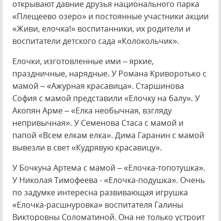
открывают давние друзья национального парка
«Плещеево озеро» и постоянные участники акции
«Живи, елочка!» воспитанники, их родители и
воспитатели детского сада «Колокольчик».
Елочки, изготовленные ими – яркие,
праздничные, нарядные. У Романа Криворотько с
мамой – «Ажурная красавица». Старшинова
София с мамой представили «Елочку на балу». У
Акопян Арме – «Елка необычная, взгляду
непривычная». У Семенова Стаса с мамой и
папой «Всем елкам елка». Дима Гаранин с мамой
вывезли в свет «Кудрявую красавицу».
У Бочкуна Артема с мамой – «Елочка-топотушка».
У Николая Тимофеева - «Елочка-подушка». Очень
по задумке интересна развивающая игрушка
«Елочка-расшнуровка» воспитателя Галины
Викторовны Соломатиной. Она не только устроит