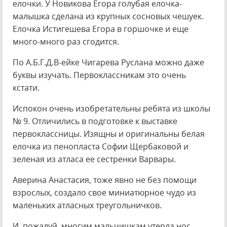
елочки. У Новикова Егора голубая елочка-
малышка сделана из крупных сосновых чешуек.
Елочка Истигешева Егора в горшочке и еще
много-много раз сгодится.
По А.Б.Г.Д.В-ейке Чигарева Руслана можно даже
буквы изучать. Первоклассникам это очень
кстати.
Испокон очень изобретательны ребята из школы
№ 9. Отличились в подготовке к выставке
первоклассницы. Изящны и оригинальны белая
елочка из пенопласта Софии Щербаковой и
зеленая из атласа ее сестренки Варвары.
Аверина Анастасия, тоже явно не без помощи
взрослых, создало свое миниатюрное чудо из
маленьких атласных треугольничков.
И, пожалуй, многим мальчишкам утерла нос