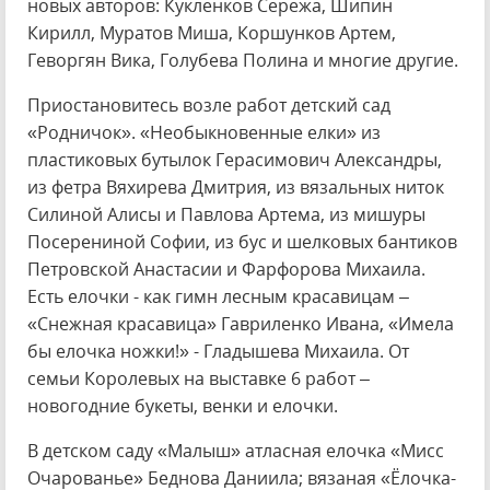
новых авторов: Кукленков Сережа, Шипин
Кирилл, Муратов Миша, Коршунков Артем,
Геворгян Вика, Голубева Полина и многие другие.
Приостановитесь возле работ детский сад
«Родничок». «Необыкновенные елки» из
пластиковых бутылок Герасимович Александры,
из фетра Вяхирева Дмитрия, из вязальных ниток
Силиной Алисы и Павлова Артема, из мишуры
Посерениной Софии, из бус и шелковых бантиков
Петровской Анастасии и Фарфорова Михаила.
Есть елочки - как гимн лесным красавицам –
«Снежная красавица» Гавриленко Ивана, «Имела
бы елочка ножки!» - Гладышева Михаила. От
семьи Королевых на выставке 6 работ –
новогодние букеты, венки и елочки.
В детском саду «Малыш» атласная елочка «Мисс
Очарованье» Беднова Даниила; вязаная «Ёлочка-