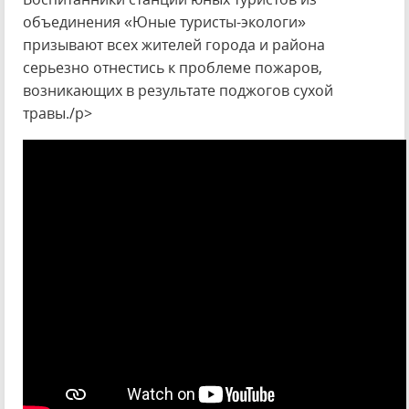
объединения «Юные туристы-экологи»
призывают всех жителей города и района
серьезно отнестись к проблеме пожаров,
возникающих в результате поджогов сухой
травы./p>