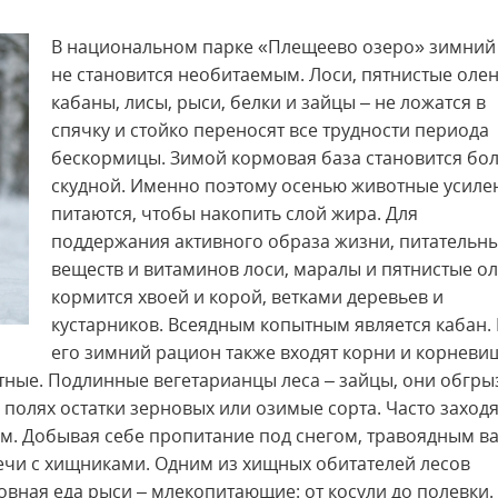
В национальном парке «Плещеево озеро» зимний
не становится необитаемым. Лоси, пятнистые олен
кабаны, лисы, рыси, белки и зайцы – не ложатся в
спячку и стойко переносят все трудности периода
бескормицы. Зимой кормовая база становится бо
скудной. Именно поэтому осенью животные усиле
питаются, чтобы накопить слой жира. Для
поддержания активного образа жизни, питательн
веществ и витаминов лоси, маралы и пятнистые о
кормится хвоей и корой, ветками деревьев и
кустарников. Всеядным копытным является кабан. 
его зимний рацион также входят корни и корневи
отные. Подлинные вегетарианцы леса – зайцы, они обгры
полях остатки зерновых или озимые сорта. Часто заходя
ом. Добывая себе пропитание под снегом, травоядным в
речи с хищниками. Одним из хищных обитателей лесов
овная еда рыси – млекопитающие: от косули до полевки.