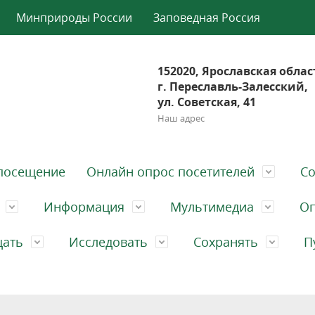
Минприроды России
Заповедная Россия
152020, Ярославская облас
г. Переславль-Залесский,
ул. Советская, 41
Наш адрес
посещение
Онлайн опрос посетителей
Со
Информация
Мультимедиа
Оп
щать
Исследовать
Сохранять
П