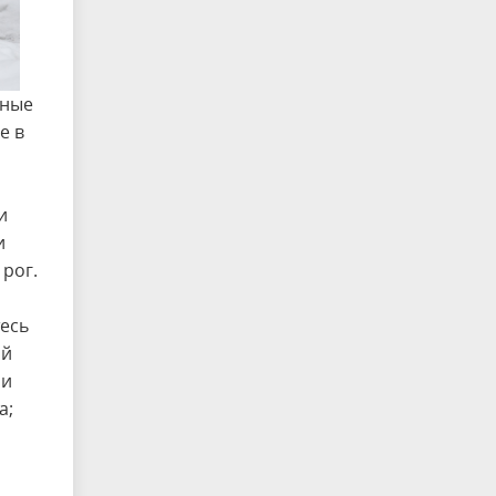
нные
е в
и
и
рог.
тесь
ий
ли
а;