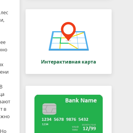
 лес
и,
лее
нно
Интерактивная карта
ых
лени
В
ща
зают
т в
ажно
 Но