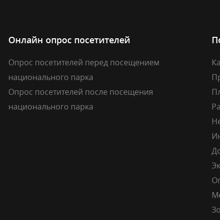
Онлайн опрос посетителей
П
Опрос посетителей перед посещением
Ка
национального парка
П
Опрос посетителей после посещения
П
национального парка
Р
Н
И
Д
Э
О
М
Зо