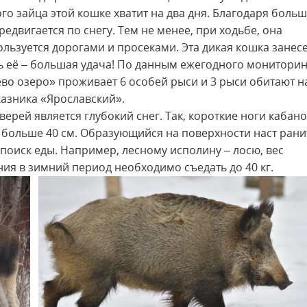
 зайца этой кошке хватит на два дня. Благодаря боль
двигается по снегу. Тем не менее, при ходьбе, она
ользуется дорогами и просеками. Эта дикая кошка занес
ть её – большая удача! По данным ежегодного мониторин
о озеро» проживает 6 особей рыси и 3 рыси обитают н
азника «Ярославский».
ерей является глубокий снег. Так, короткие ноги кабано
 больше 40 см. Образующийся на поверхности наст рани
поиск еды. Например, лесному исполину – лосю, вес
ния в зимний период необходимо съедать до 40 кг.