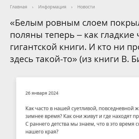
Общая информация
Опрос посетителей перед
Как добраться
Общая информация
Новости
Видеогалерея
Контакты, реквизиты
Общая информация
Общая информация
Общая информация
Общая информация
Общая информация
Общая информация
Гостевой дом
История
Опрос пос
Правила п
История
Календарь
Фотогалер
Вопрос - О
Сотруднич
Благотвор
Экопросве
Научная д
Редкие и 
Новости т
Дом типа 
Главная
›
Информация
›
Новости
посещением национального парка
националь
Кадастровые сведения
Нерестовый запрет
Деятельность
Конференции
Интерактивная карта
Волонтерство на ООПТ
Уникальные объекты
Установка индивидуальной палатки
Карта нац
Интеракти
Реализаци
Статьи и 
Фотогалер
Интеракти
Кадастр О
«Белым ровным слоем покрыл
Заказник «Ярославский»
Стоимость посещения
Обращение с отходами
Дом и семья Варенцовых
Противоде
Фотогалер
Вакансии
поляны теперь – как гладкие
Ограничение на вылов рыбы
Красная книга
Метеостан
Проекты
гигантской книги. И кто ни п
Волонтерство
здесь такой-то» (из книги В.
26 января 2024
Как часто в нашей суетливой, повседневной 
зимнее время? Как они живут и где находят 
С раннего детства мы знаем, что в это время
нашего края?