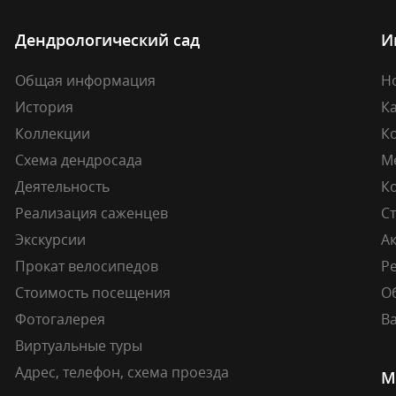
Дендрологический сад
И
Общая информация
Н
История
К
Коллекции
К
Схема дендросада
М
Деятельность
К
Реализация саженцев
Ст
Экскурсии
А
Прокат велосипедов
Ре
Стоимость посещения
О
Фотогалерея
В
Виртуальные туры
Адрес, телефон, схема проезда
М