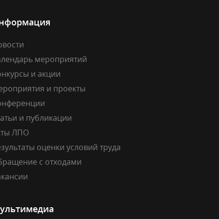
нформация
овости
алендарь мероприятий
онкурсы и акции
ероприятия и проекты
онференции
атьи и публикации
кты ЛПО
зультаты оценки условий труда
бращение с отходами
акансии
ультимедиа