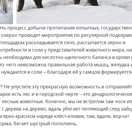
ить процесс добычи пропитания копытных, государстве
озеро» проводят мероприятия по регулярной подкормк
 площадках раскладывается сено, рассыпается зерно и
отребности в соли у представителей животного мира, на
ь необходима для кислотно-щелочного баланса в крови 
ез чего невозможна правильная работа мышц, желудка 
нуждаются в соли – благодаря ей у самцов формируется 
у? Не упустите эту прекрасную возможность и отправляй
арке есть лес и в городской черте – это дендрологическ
ют лесные животные. Конечно, мы не встретим там лося и
т с дерева на дерево, вдаль убегает петляющий след зайц
 ярко-красном наряде клёст-еловик, там, вдали, ворчат
 корма, бегает шустрый поползень.