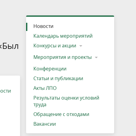
»
ещению
Документы
Разрешение на посещение
Схема дендросада
Мероприятия и проекты
Проекты
Мероприятия
Наша деятельность
Экосистема
Виды туров
Деревянная палатка
р
ира
Озеро Плещеево
Экологические тропы и туристские
Прокат велосипедов
Результаты оценки условий труда
Интерактивная карта
Кадастр объектов животного мира, не
е
Новости
маршруты
отнесенных к объектам охоты
Вакансии
Адрес, телефон, схема проезда
Календарь мероприятий
 «Был
Конкурсы и акции
Мероприятия и проекты
Конференции
Статьи и публикации
Акты ЛПО
вости
Результаты оценки условий
труда
Обращение с отходами
Вакансии