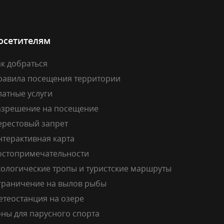
осетителям
к добраться
равила посещения территории
латные услуги
азрешение на посещение
ерестовый запрет
нтерактивная карта
остопримечательности
кологические тропы и туристские маршруты
граничение на вылов рыбы
етеостанция на озере
ны для парусного спорта