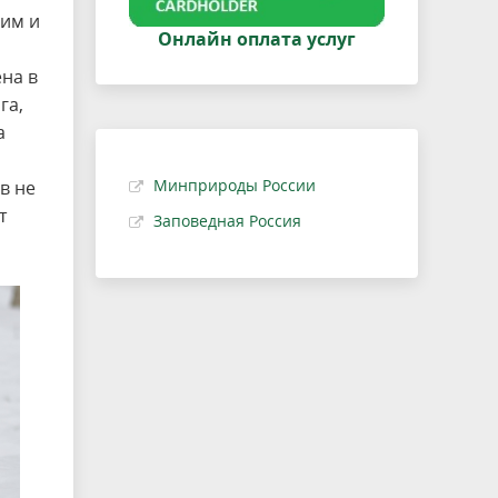
шим и
Онлайн оплата услуг
ена в
га,
а
Минприроды России
в не
т
Заповедная Россия