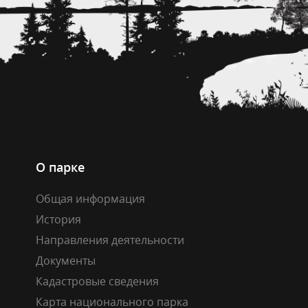
О парке
Общая информация
История
Направления деятельности
Документы
Кадастровые сведения
Карта национального парка