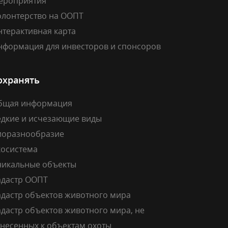
ероприятия
олонтерство на ООПТ
нтерактивная карта
нформация для инвесторов и спонсоров
охранять
бщая информация
едкие и исчезающие виды
иоразнообразие
косистема
никальные объекты
адастр ООПТ
адастр объектов животного мира
дастр объектов животного мира, не
тнесенных к объектам охоты