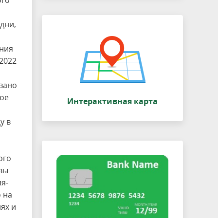
ого
дни,
яния
2022
овано
вое
Интерактивная карта
у в
ого
квы
ля-
 на
ях и