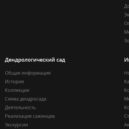
Д
Э
О
М
Зо
Дендрологический сад
И
Общая информация
Н
История
К
Коллекции
К
Схема дендросада
М
Деятельность
К
Реализация саженцев
Ст
Экскурсии
А