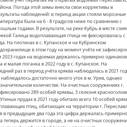
овели учёт пернатых на открытых водоемах Переславск
йона. Погода этой зимы внесла свои коррективы в
зультаты наблюдений: в период акции стояли морозные 
мпература была на 6 - 8 градусов ниже по сравнению с
ошлым годами. В результате, на реке Кубрь в месте сли
рекой Талица водоплавающая птица не фиксировалась с 
да. На плотинах в с. Купанское и на Кубринском
дохранилище в этом году на момент учёта не зафиксир
и 2023 годах на водоемах держалось примерно одинако
 и малая поганка в 2022 году в с. Купанское. На
дний раз в период учёта кряква наблюдалась в 2021 год
у наблюдалось достаточно много уток в м. Урев, однако
езначительном количестве. На очистных сооружениях г.
афиксировано 289 особей кряквы, 3 селезня красноголов
Утиных прудах в 2021 году обитало всего 10 особей кря
оплавающих птиц, обитающих на территории г. Переслав
тя в предыдущие два года эта цифра держалась примерно
а теперь держится в городе, а не на очистных сооружени