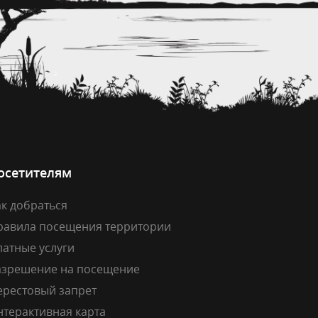
осетителям
к добраться
равила посещения территории
латные услуги
азрешение на посещение
ерестовый запрет
нтерактивная карта