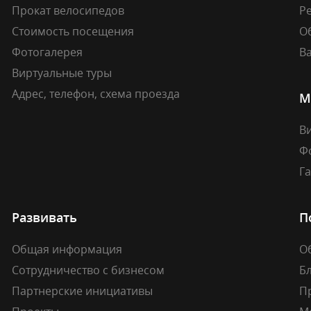
Прокат велосипедов
Ре
Стоимость посещения
О
Фотогалерея
В
Виртуальные туры
Адрес, телефон, схема проезда
М
В
Ф
Г
Развивать
П
Общая информация
О
Сотрудничество с бизнесом
Б
Партнерские инициативы
П