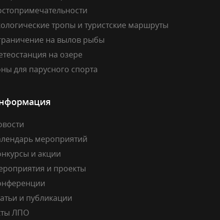
остопримечательности
кологические тропы и туристские маршруты
граничение на вылов рыбы
етеостанция на озере
ны для парусного спорта
нформация
овости
алендарь мероприятий
онкурсы и акции
ероприятия и проекты
онференции
атьи и публикации
кты ЛПО