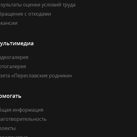
зультаты оценки условий труда
бращение с отходами
акансии
ультимедиа
идеогалерея
отогалерея
азета «Переславские родники»
омогать
бщая информация
лаготворительность
роекты