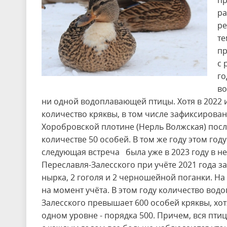
пр
ра
ре
те
пр
с 
го
во
ни одной водоплавающей птицы. Хотя в 2022 
количество кряквы, в том числе зафиксирована
Хоробровской плотине (Нерль Волжская) после
количестве 50 особей. В том же году этом год
следующая встреча была уже в 2023 году в н
Переславля-Залесского при учёте 2021 года з
нырка, 2 гоголя и 2 черношейной поганки. На 
на момент учёта. В этом году количество вод
Залесского превышает 600 особей кряквы, хо
одном уровне - порядка 500. Причем, вся птиц