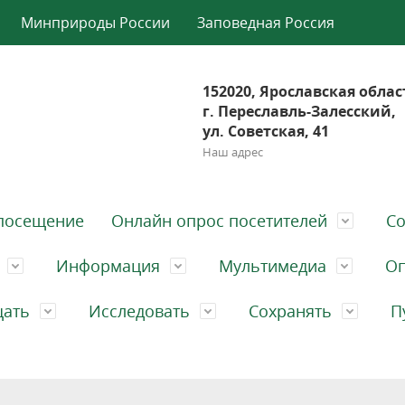
Минприроды России
Заповедная Россия
152020, Ярославская облас
г. Переславль-Залесский,
ул. Советская, 41
Наш адрес
посещение
Онлайн опрос посетителей
Со
Информация
Мультимедиа
Оп
щать
Исследовать
Сохранять
П