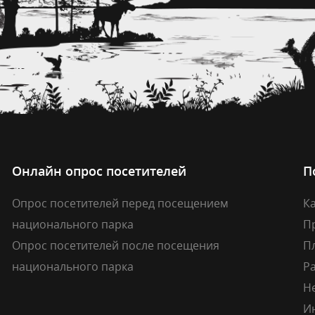
Онлайн опрос посетителей
П
Опрос посетителей перед посещением
Ка
национального парка
П
Опрос посетителей после посещения
П
национального парка
Р
Н
И