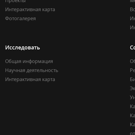
Проекты
М
Интерактивная карта
В
Фотогалерея
И
И
Исследовать
С
Общая информация
О
Научная деятельность
Р
Интерактивная карта
Б
Э
У
К
К
Ка
о