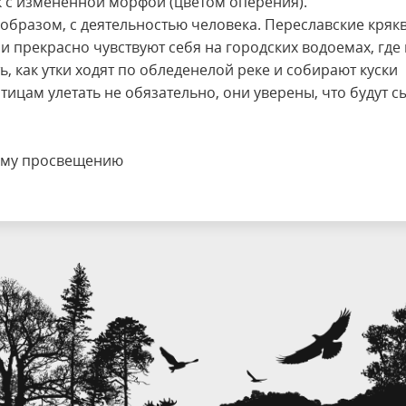
 с изменённой морфой (цветом оперения).
 образом, с деятельностью человека. Переславские кряк
 прекрасно чувствуют себя на городских водоемах, где
 как утки ходят по обледенелой реке и собирают куски
тицам улетать не обязательно, они уверены, что будут с
кому просвещению