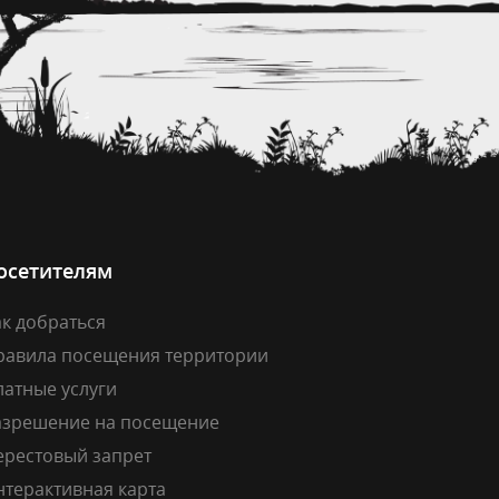
осетителям
к добраться
равила посещения территории
латные услуги
азрешение на посещение
ерестовый запрет
нтерактивная карта