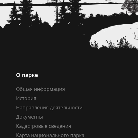
О парке
Общая информация
История
Направления деятельности
Документы
Кадастровые сведения
Карта национального парка