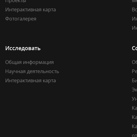
Проекты
М
Интерактивная карта
В
Фотогалерея
И
И
Исследовать
С
Общая информация
О
Научная деятельность
Р
Интерактивная карта
Б
Э
У
К
К
Ка
о