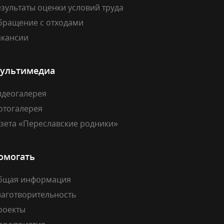
зультаты оценки условий труда
бращение с отходами
акансии
ультимедиа
идеогалерея
отогалерея
азета «Переславские родники»
омогать
бщая информация
лаготворительность
роекты