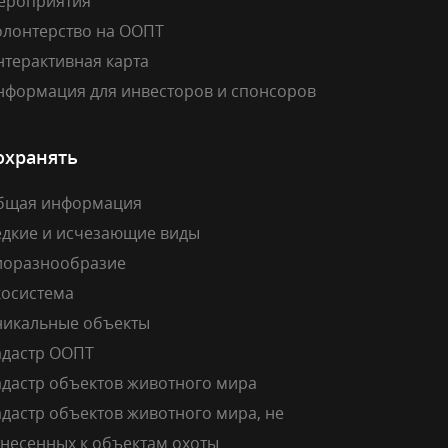
ероприятия
олонтерство на ООПТ
нтерактивная карта
нформация для инвесторов и спонсоров
охранять
бщая информация
едкие и исчезающие виды
иоразнообразие
косистема
никальные объекты
адастр ООПТ
адастр объектов животного мира
дастр объектов животного мира, не
тнесенных к объектам охоты