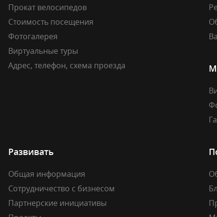
Прокат велосипедов
Ре
Стоимость посещения
О
Фотогалерея
В
Виртуальные туры
Адрес, телефон, схема проезда
М
В
Ф
Г
Развивать
П
Общая информация
О
Сотрудничество с бизнесом
Б
Партнерские инициативы
П