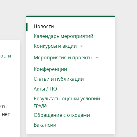
»
ещению
Документы
Разрешение на посещение
Схема дендросада
Мероприятия и проекты
Проекты
Мероприятия
Наша деятельность
Экосистема
Виды туров
Деревянная палатка
р
ира
Озеро Плещеево
Экологические тропы и туристские
Прокат велосипедов
Результаты оценки условий труда
Интерактивная карта
Кадастр объектов животного мира, не
Новости
маршруты
отнесенных к объектам охоты
Вакансии
Адрес, телефон, схема проезда
Календарь мероприятий
Конкурсы и акции
вости
Мероприятия и проекты
Конференции
Статьи и публикации
Акты ЛПО
Результаты оценки условий
труда
ить
 нет
Обращение с отходами
Вакансии