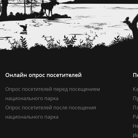
Онлайн опрос посетителей
П
Опрос посетителей перед посещением
Ка
национального парка
П
Опрос посетителей после посещения
П
национального парка
Р
Н
И