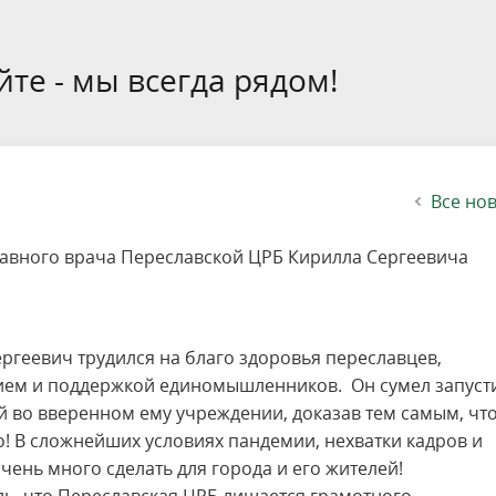
етителей после посещения
осещения территории
 мероприятий
ея
твет
ество с бизнесом
ительность
щение
еятельность
исчезающие виды
уризма
"Шалаш"
Направления деятельности
Платные услуги
Коллекции
Конкурсы и акции
Газета «Переславские родники
Партнерские инициативы
Проекты
Сводные данные по экопросв
Интерактивная карта
Биоразнообразие
Категории путешественников
Жилой дом
ного парка
на ООПТ
ионального парка
вная карта
я саженцев
публикации
ея
вная карта
ОПТ
Растительный и животный ми
Достопримечательности
Экскурсии
Акты ЛПО
Информация для инвесторов и
Кадастр объектов животного м
те - мы всегда рядом!
спонсоров
йствие коррупции
ея
Друзья и партнеры
Виртуальные туры
ция на озере
Зоны для парусного спорта
Интерактивная карта
Все но
главного врача Переславской ЦРБ Кирилла Сергеевича
ергеевич трудился на благо здоровья переславцев,
ем и поддержкой единомышленников. Он сумел запуст
 во вверенном ему учреждении, доказав тем самым, что
! В сложнейших условиях пандемии, нехватки кадров и
чень много сделать для города и его жителей!