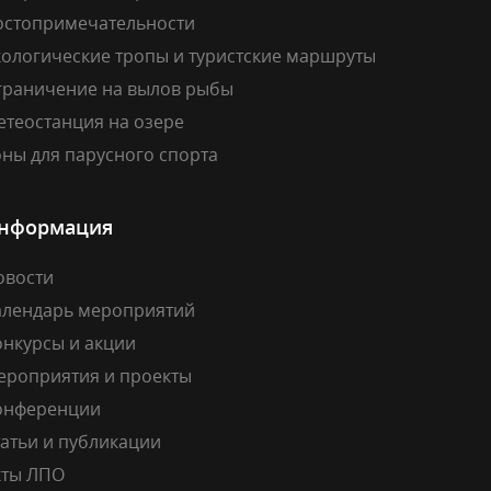
остопримечательности
кологические тропы и туристские маршруты
граничение на вылов рыбы
етеостанция на озере
ны для парусного спорта
нформация
овости
алендарь мероприятий
онкурсы и акции
ероприятия и проекты
онференции
атьи и публикации
кты ЛПО