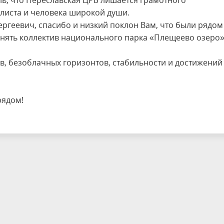
ль, что Переславская ЦРБ лишается грамотного
алиста и человека широкой души.
ргеевич, спасибо и низкий поклон Вам, что были рядом
анять коллектив национального парка «Плещеево озеро»
в, безоблачных горизонтов, стабильности и достижений
рядом!