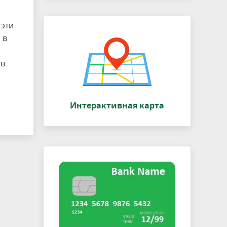
 эти
 в
 в
Интерактивная карта