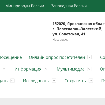
Минприроды России
Заповедная Россия
152020, Ярославская облас
г. Переславль-Залесский,
ул. Советская, 41
Наш адрес
посещение
Онлайн опрос посетителей
Со
Информация
Мультимедиа
Оп
щать
Исследовать
Сохранять
П