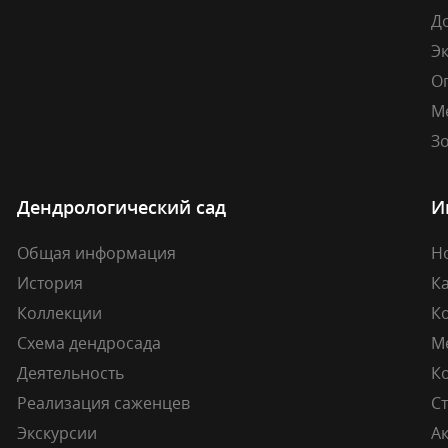
Д
Э
О
М
Зо
Дендрологический сад
И
Общая информация
Н
История
К
Коллекции
К
Схема дендросада
М
Деятельность
К
Реализация саженцев
Ст
Экскурсии
А