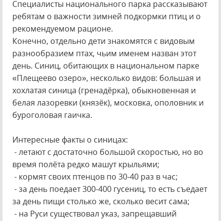
Специалисты национального парка рассказывают
ребятам о важности зимней подкормки птиц и о
рекомендуемом рационе.
Конечно, отдельно дети знакомятся с видовым
разнообразием птах, чьим именем назван этот
день. Синиц, обитающих в национальном парке
«Плещеево озеро», несколько видов: большая и
хохлатая синица (гренадёрка), обыкновенная и
белая лазоревки (князёк), московка, ополовник и
буроголовая гаичка.
Интересные факты о синицах:
- летают с достаточно большой скоростью, но во
время полёта редко машут крыльями;
- кормят своих птенцов по 30-40 раз в час;
- за день поедает 300-400 гусениц, то есть съедает
за день пищи столько же, сколько весит сама;
- на Руси существовал указ, запрещавший