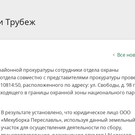
етителей после посещения
осещения территории
 мероприятий
ея
твет
ество с бизнесом
ительность
щение
еятельность
исчезающие виды
уризма
"Шалаш"
Направления деятельности
Платные услуги
Коллекции
Конкурсы и акции
Газета «Переславские родники
Партнерские инициативы
Проекты
Сводные данные по экопросв
Интерактивная карта
Биоразнообразие
Категории путешественников
Жилой дом
ного парка
на ООПТ
ионального парка
вная карта
я саженцев
публикации
ея
вная карта
ОПТ
Растительный и животный ми
Достопримечательности
Экскурсии
Акты ЛПО
Информация для инвесторов и
Кадастр объектов животного м
и Трубеж
спонсоров
йствие коррупции
ея
Друзья и партнеры
Виртуальные туры
ция на озере
Зоны для парусного спорта
Интерактивная карта
Все но
районной прокуратуры сотрудники отдела охраны
отдела совместно с представителями прокуратуры пров
0814:50, расположенного по адресу: ул. Свободы, д. 98 г.
 входящего в границы охранной зоны национального пар
В результате установлено, что юридическое лицо ООО
«Мехуборка Переславль», используя данный земельны
участок для осуществления деятельности по сбору,