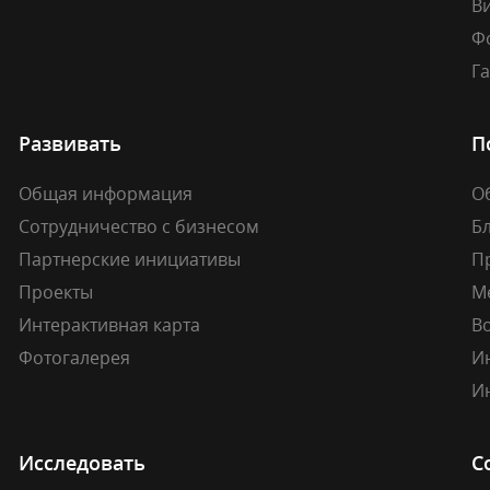
В
Ф
Г
Развивать
П
Общая информация
О
Сотрудничество с бизнесом
Б
Партнерские инициативы
П
Проекты
М
Интерактивная карта
В
Фотогалерея
И
И
Исследовать
С