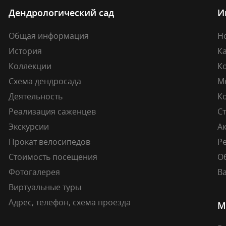
Дендрологический сад
И
Общая информация
Н
История
К
Коллекции
К
Схема дендросада
М
Деятельность
К
Реализация саженцев
Ст
Экскурсии
А
Прокат велосипедов
Ре
Стоимость посещения
О
Фотогалерея
В
Виртуальные туры
Адрес, телефон, схема проезда
М