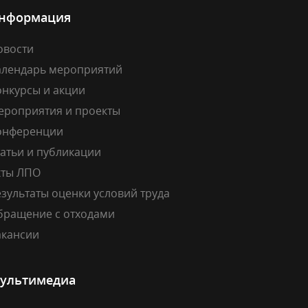
нформация
овости
алендарь мероприятий
онкурсы и акции
ероприятия и проекты
онференции
атьи и публикации
кты ЛПО
зультаты оценки условий труда
бращение с отходами
акансии
ультимедиа