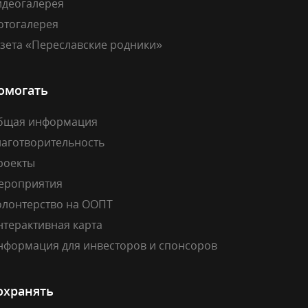
идеогалерея
отогалерея
азета «Переславские родники»
омогать
бщая информация
лаготворительность
роекты
ероприятия
олонтерство на ООПТ
нтерактивная карта
нформация для инвесторов и спонсоров
охранять