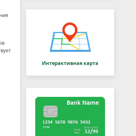
ения
ов
твует
Интерактивная карта