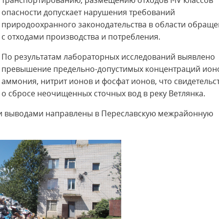
транспортированию, размещению отходов I-IV классов
опасности допускает нарушения требований
природоохранного законодательства в области обращ
с отходами производства и потребления.
По результатам лабораторных исследований выявлено
превышение предельно-допустимых концентраций ион
аммония, нитрит ионов и фосфат ионов, что свидетельс
о сбросе неочищенных сточных вод в реку Ветлянка.
ми выводами направлены в Переславскую межрайонную