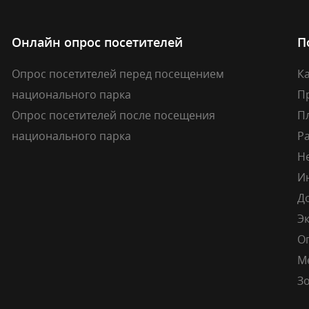
Онлайн опрос посетителей
П
Опрос посетителей перед посещением
Ка
национального парка
П
Опрос посетителей после посещения
П
национального парка
Р
Н
И
Д
Э
О
М
Зо