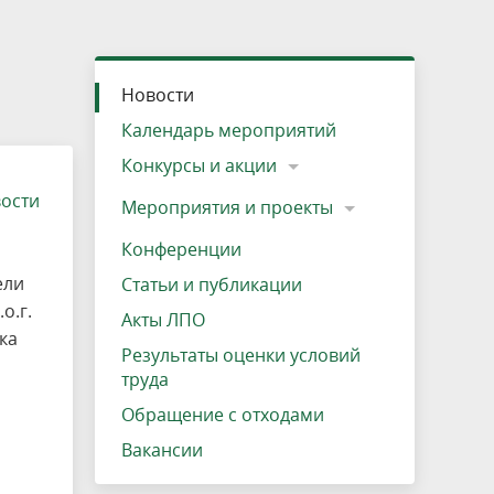
»
ещению
Документы
Разрешение на посещение
Схема дендросада
Мероприятия и проекты
Проекты
Мероприятия
Наша деятельность
Экосистема
Виды туров
Деревянная палатка
р
ира
Озеро Плещеево
Экологические тропы и туристские
Прокат велосипедов
Результаты оценки условий труда
Интерактивная карта
Кадастр объектов животного мира, не
Новости
маршруты
отнесенных к объектам охоты
Вакансии
Адрес, телефон, схема проезда
Календарь мероприятий
Конкурсы и акции
вости
Мероприятия и проекты
Конференции
ели
Статьи и публикации
о.г.
Акты ЛПО
ка
Результаты оценки условий
труда
Обращение с отходами
й
Вакансии