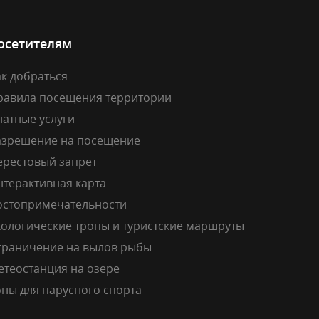
осетителям
к добраться
равила посещения территории
латные услуги
азрешение на посещение
ерестовый запрет
нтерактивная карта
остопримечательности
кологические тропы и туристские маршруты
граничение на вылов рыбы
етеостанция на озере
ны для парусного спорта