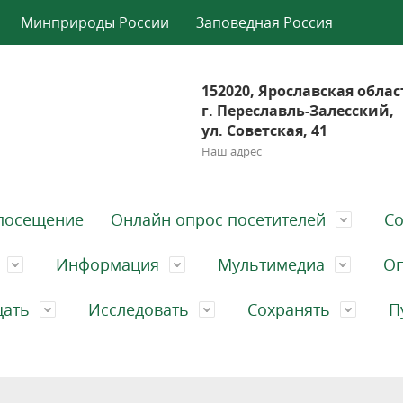
Минприроды России
Заповедная Россия
152020, Ярославская облас
г. Переславль-Залесский,
ул. Советская, 41
Наш адрес
посещение
Онлайн опрос посетителей
Со
Информация
Мультимедиа
Оп
щать
Исследовать
Сохранять
П