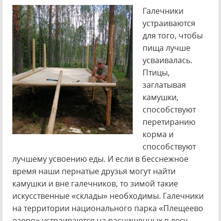
Галечники
устраиваются
для того, чтобы
пища лучше
усваивалась.
Птицы,
заглатывая
камушки,
способствуют
перетиранию
корма и
способствуют
лучшему усвоению еды. И если в бесснежное
время наши пернатые друзья могут найти
камушки и вне галечников, то зимой такие
искусственные «склады» необходимы. Галечники
на территории национального парка «Плещеево
озеро» устраиваются на расчищенных в лесу