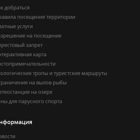
к добраться
равила посещения территории
латные услуги
азрешение на посещение
ерестовый запрет
нтерактивная карта
остопримечательности
кологические тропы и туристские маршруты
граничение на вылов рыбы
етеостанция на озере
ны для парусного спорта
нформация
овости