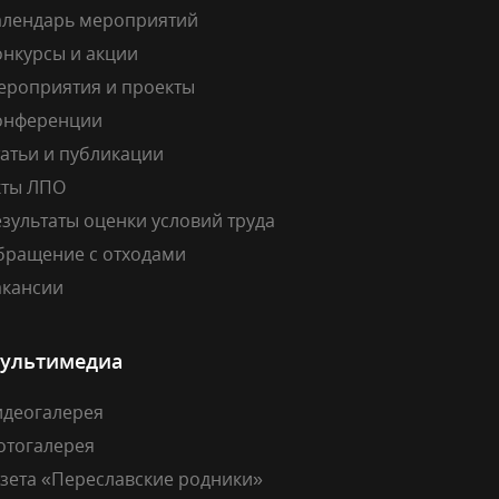
алендарь мероприятий
онкурсы и акции
ероприятия и проекты
онференции
атьи и публикации
кты ЛПО
зультаты оценки условий труда
бращение с отходами
акансии
ультимедиа
идеогалерея
отогалерея
азета «Переславские родники»