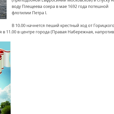
(преподобной Евфросинии Московской) и спуску н
воду Плещеева озера в мае 1692 года потешной
флотилии Петра I.
В 10.00 начнется пеший крестный ход от Горицког
 в 11.00 в центре города (Правая Набережная, напротив