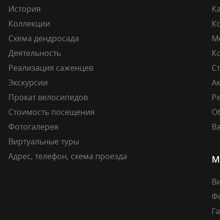
История
К
Коллекции
К
Схема дендросада
М
Деятельность
К
Реализация саженцев
Ст
Экскурсии
А
Прокат велосипедов
Ре
Стоимость посещения
О
Фотогалерея
В
Виртуальные туры
Адрес, телефон, схема проезда
М
В
Ф
Г