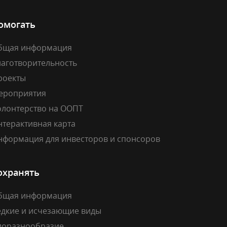
омогать
бщая информация
лаготворительность
роекты
ероприятия
олонтерство на ООПТ
нтерактивная карта
нформация для инвесторов и спонсоров
охранять
бщая информация
едкие и исчезающие виды
иоразнообразие