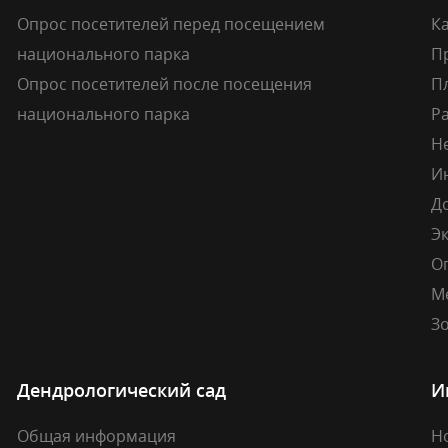
Опрос посетителей перед посещением
Ка
национального парка
П
Опрос посетителей после посещения
П
национального парка
Р
Н
И
Д
Э
О
М
Зо
Дендрологический сад
И
Общая информация
Н