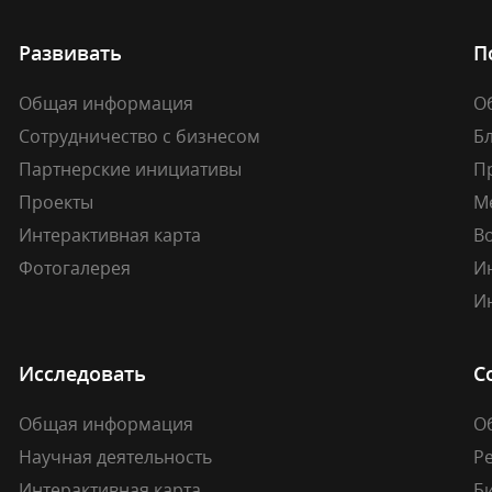
Развивать
П
Общая информация
О
Сотрудничество с бизнесом
Б
Партнерские инициативы
П
Проекты
М
Интерактивная карта
В
Фотогалерея
И
И
Исследовать
С
Общая информация
О
Научная деятельность
Р
Интерактивная карта
Б