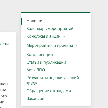
»
ещению
Документы
Разрешение на посещение
Схема дендросада
Мероприятия и проекты
Проекты
Мероприятия
Наша деятельность
Экосистема
Виды туров
Деревянная палатка
р
ира
Озеро Плещеево
Экологические тропы и туристские
Прокат велосипедов
Результаты оценки условий труда
Интерактивная карта
Кадастр объектов животного мира, не
Новости
маршруты
отнесенных к объектам охоты
Вакансии
Адрес, телефон, схема проезда
Календарь мероприятий
Конкурсы и акции
вости
Мероприятия и проекты
Конференции
Статьи и публикации
Акты ЛПО
Результаты оценки условий
труда
ящен
 на
Обращение с отходами
кого
Вакансии
кии