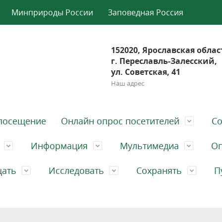
Минприроды России
Заповедная Россия
152020, Ярославская облас
г. Переславль-Залесский,
ул. Советская, 41
Наш адрес
посещение
Онлайн опрос посетителей
Со
Информация
Мультимедиа
Оп
щать
Исследовать
Сохранять
П