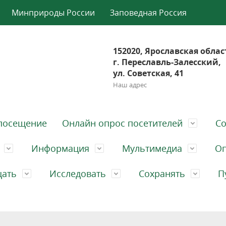
Минприроды России
Заповедная Россия
152020, Ярославская облас
г. Переславль-Залесский,
ул. Советская, 41
Наш адрес
посещение
Онлайн опрос посетителей
Со
Информация
Мультимедиа
Оп
щать
Исследовать
Сохранять
П