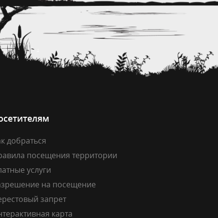
осетителям
к добраться
равила посещения территории
латные услуги
азрешение на посещение
ерестовый запрет
нтерактивная карта