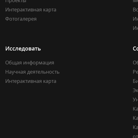
Проекты
М
Интерактивная карта
В
Фотогалерея
И
И
Исследовать
С
Общая информация
О
Научная деятельность
Р
Интерактивная карта
Б
Э
У
К
К
Ка
о