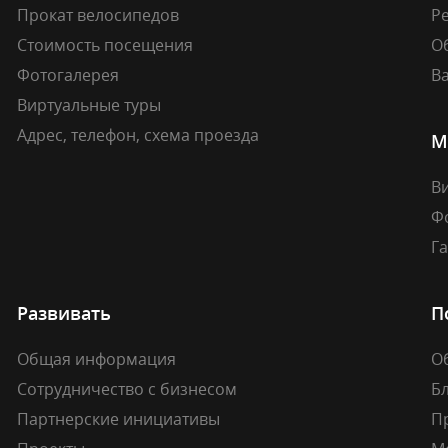
Прокат велосипедов
Ре
Стоимость посещения
О
Фотогалерея
В
Виртуальные туры
Адрес, телефон, схема проезда
М
В
Ф
Г
Развивать
П
Общая информация
О
Сотрудничество с бизнесом
Б
Партнерские инициативы
П