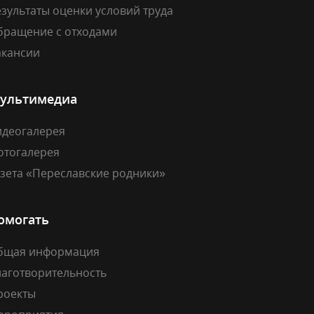
зультаты оценки условий труда
бращение с отходами
акансии
ультимедиа
идеогалерея
отогалерея
азета «Переславские родники»
омогать
бщая информация
лаготворительность
роекты