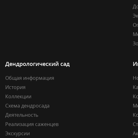
Д
Э
О
М
Зо
Дендрологический сад
И
Общая информация
Н
История
К
Коллекции
К
Схема дендросада
М
Деятельность
К
Реализация саженцев
Ст
Экскурсии
А