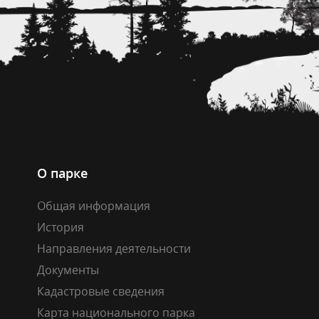
О парке
Общая информация
История
Направления деятельности
Документы
Кадастровые сведения
Карта национального парка