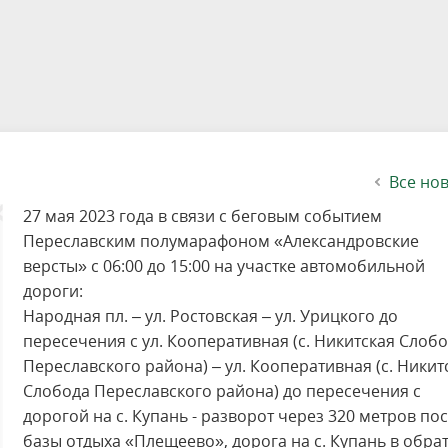
етителей после посещения
осещения территории
 мероприятий
ея
твет
ество с бизнесом
ительность
щение
еятельность
исчезающие виды
уризма
"Шалаш"
Направления деятельности
Платные услуги
Коллекции
Конкурсы и акции
Газета «Переславские родники
Партнерские инициативы
Проекты
Сводные данные по экопросв
Интерактивная карта
Биоразнообразие
Категории путешественников
Жилой дом
ного парка
на ООПТ
ионального парка
вная карта
я саженцев
публикации
ея
вная карта
ОПТ
Растительный и животный ми
Достопримечательности
Экскурсии
Акты ЛПО
Информация для инвесторов и
Кадастр объектов животного м
спонсоров
йствие коррупции
ея
Друзья и партнеры
Виртуальные туры
ция на озере
Зоны для парусного спорта
Интерактивная карта
Все но
27 мая 2023 года в связи с беговым событием
Переславским полумарафоном «Александровские
версты» с 06:00 до 15:00 на участке автомобильной
дороги:
Народная пл. – ул. Ростовская – ул. Урицкого до
пересечения с ул. Кооперативная (с. Никитская Слоб
Переславского района) – ул. Кооперативная (с. Никит
Слобода Переславского района) до пересечения с
дорогой на с. Купань - разворот через 320 метров по
базы отдыха «Плещеево», дорога на с. Купань в обра