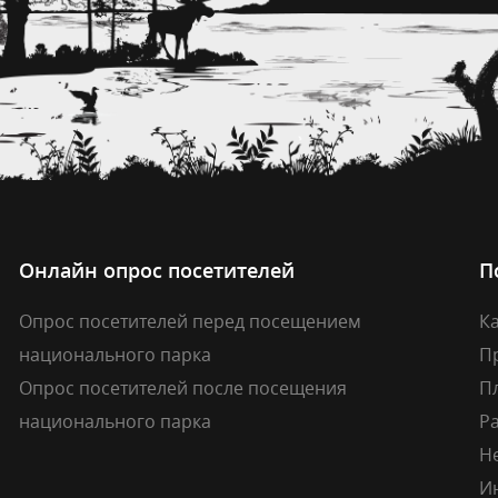
Онлайн опрос посетителей
П
Опрос посетителей перед посещением
Ка
национального парка
П
Опрос посетителей после посещения
П
национального парка
Р
Н
И