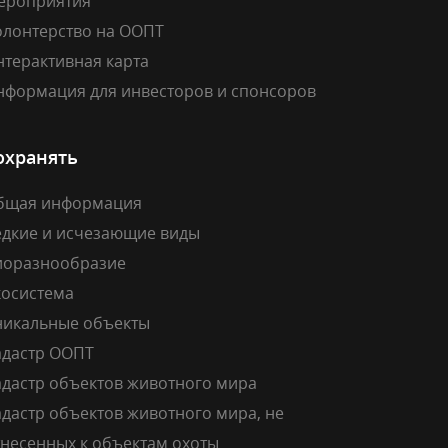
ероприятия
олонтерство на ООПТ
нтерактивная карта
нформация для инвесторов и спонсоров
охранять
бщая информация
едкие и исчезающие виды
иоразнообразие
косистема
никальные объекты
адастр ООПТ
адастр объектов животного мира
дастр объектов животного мира, не
тнесенных к объектам охоты