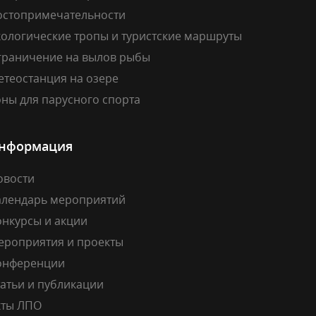
остопримечательности
кологические тропы и туристские маршруты
граничение на вылов рыбы
етеостанция на озере
ны для парусного спорта
нформация
овости
алендарь мероприятий
онкурсы и акции
ероприятия и проекты
онференции
атьи и публикации
кты ЛПО