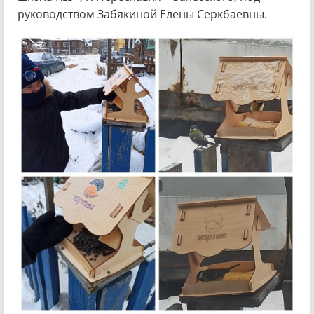
руководством Забякиной Елены Серкбаевны.