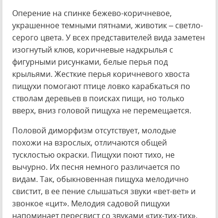
Оперение на спинке бежево-коричневое,
украшенное темными пятнами, животик – светло-
серого цвета. У всех представителей вида заметен
изогнутый клюв, коричневые надкрылья с
фигурными рисунками, белые перья под
крыльями. Жесткие перья коричневого хвоста
пищухи помогают птице ловко карабкаться по
стволам деревьев в поисках пищи, но только
вверх, вниз головой пищуха не перемещается.
Половой диморфизм отсутствует, молодые
похожи на взрослых, отличаются общей
тусклостью окраски. Пищухи поют тихо, не
вычурно. Их песня немного различается по
видам. Так, обыкновенная пищуха мелодично
свистит, в ее пение слышаться звуки «вет-вет» и
звонкое «цит». Мелодия садовой пищухи
напоминает пересвист со звуками «тих-тих-тих».