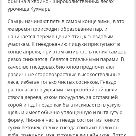
обычна в хвойно - широколиственных лесах
урочища Кухмарь.
Самцы начинают петь в самом конце зимы, в это
же время происходит образование пар, и
начинается перемещение птиц к гнездовым
участкам. К гнездованию пищухи приступают в
конце апреля, при этом активность пения самцов
резко снижается. Селятся отдельными парами. В
качестве гнездовых биотопов предпочитают
различные старовозрастные высокоствольные
леса, избегая только чистых сосняков. Гнездо
располагают в укрытии - морозобойной щели
ствола дерева, узком полудупле, за отставшей
корой и т.д. Гнездо как бы втискивается в узкую
щель и имеет обычно уплощенную и вытянутую
форму. Нижняя часть гнезда состоит из тонких
сухих веточек, стенки гнезда свиты из волокон
луба, травинок, мха, кусочков лишайников. Лоток