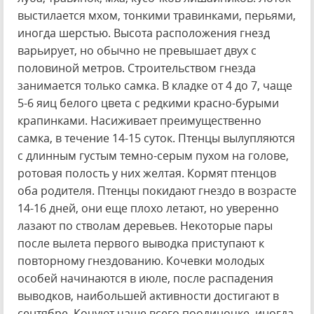
выстилается мхом, тонкими травинками, перьями,
иногда шерстью. Высота расположения гнезд
варьирует, но обычно не превышает двух с
половиной метров. Строительством гнезда
занимается только самка. В кладке от 4 до 7, чаще
5-6 яиц белого цвета с редкими красно-бурыми
крапинками. Насиживает преимущественно
самка, в течение 14-15 суток. Птенцы вылупляются
с длинным густым темно-серым пухом на голове,
ротовая полость у них желтая. Кормят птенцов
оба родителя. Птенцы покидают гнездо в возрасте
14-16 дней, они еще плохо летают, но уверенно
лазают по стволам деревьев. Некоторые пары
после вылета первого выводка приступают к
повторному гнездованию. Кочевки молодых
особей начинаются в июле, после распадения
выводков, наибольшей активности достигают в
сентябре. Кочуют чаще всего поодиночке, иногда