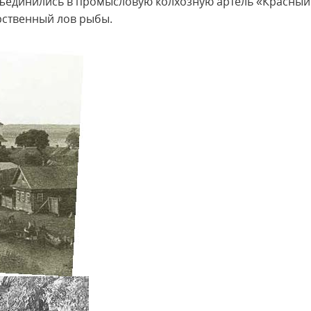
ъединились в промысловую колхозную артель «Красный
арственный лов рыбы.