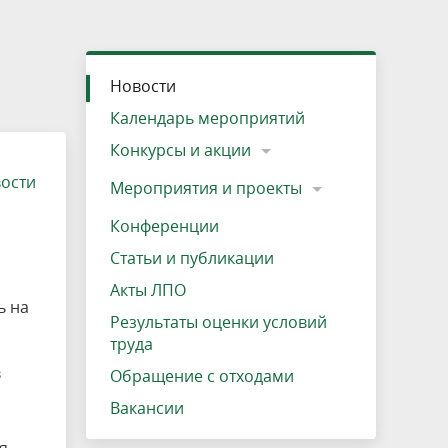
»
ещению
Документы
Разрешение на посещение
Схема дендросада
Мероприятия и проекты
Проекты
Мероприятия
Наша деятельность
Экосистема
Виды туров
Деревянная палатка
р
ира
Озеро Плещеево
Экологические тропы и туристские
Прокат велосипедов
Результаты оценки условий труда
Интерактивная карта
Кадастр объектов животного мира, не
Новости
маршруты
отнесенных к объектам охоты
Вакансии
Адрес, телефон, схема проезда
Календарь мероприятий
Конкурсы и акции
вости
Мероприятия и проекты
Конференции
Статьи и публикации
Акты ЛПО
ь на
Результаты оценки условий
труда
в
Обращение с отходами
Вакансии