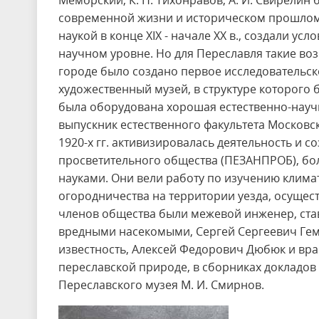
Меморский, К. Н. Тихонравов, А. И. Свирелин
современной жизни и историческом прошлом 
наукой в конце XIX - начале XX в., создали у
научном уровне. Но для Переславля такие воз
городе было создано первое исследовательск
художественный музей, в структуре которого
была оборудована хорошая естественно-научн
выпускник естественного факультета Московс
1920-х гг. активизировалась деятельность и с
просветительного общества (ПЕЗАНПРОБ), бо
науками. Они вели работу по изучению климат
огородничества на территории уезда, осущес
членов общества были межевой инженер, ста
вредными насекомыми, Сергей Сергеевич Ге
известность, Алексей Федорович Дюбюк и вра
переславской природе, в сборниках докладов 
Переславского музея М. И. Смирнов.