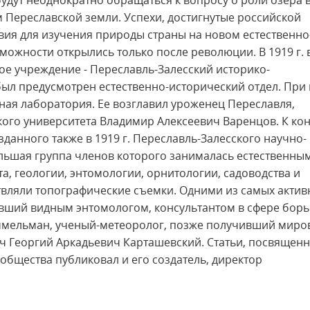
 будут неоднократно обращаться к вопросу о роли озера 
Переславской земли. Успехи, достигнутые российской
словия для изучения природы страны на новом естественно
можности открылись только после революции. В 1919 г. 
ое учреждение - Переславль-Залесский историко-
 был предусмотрен естественно-исторический отдел. При
ая лаборатория. Ее возглавил уроженец Переславля,
кого университета Владимир Алексеевич Варенцов. К ко
озданного также в 1919 г. Переславль-Залесского научно-
льшая группа членов которого занималась естественны
а, геологии, энтомологии, орнитологии, садоводства и
твляли топографические съемки. Одними из самых акти
вший видным энтомологом, консультантом в сфере борь
ммельман, ученый-метеоролог, позже получивший миро
ч Георгий Аркадьевич Карташевский. Статьи, посвящен
общества публиковал и его создатель, директор