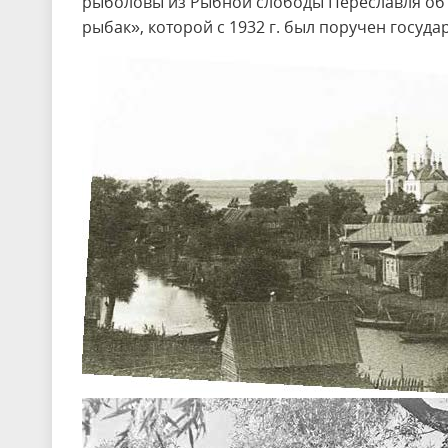
рыболовы из Рыбной слободы Переславля об
рыбак», которой с 1932 г. был поручен госуд