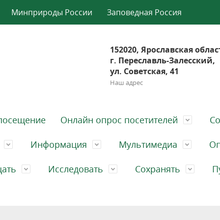
Минприроды России
Заповедная Россия
152020, Ярославская облас
г. Переславль-Залесский,
ул. Советская, 41
Наш адрес
посещение
Онлайн опрос посетителей
Со
Информация
Мультимедиа
Оп
щать
Исследовать
Сохранять
П