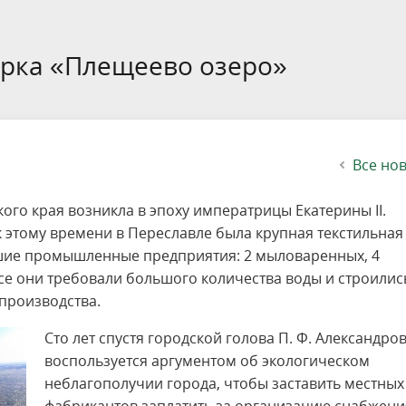
етителей после посещения
осещения территории
 мероприятий
ея
твет
ество с бизнесом
ительность
щение
еятельность
исчезающие виды
уризма
"Шалаш"
Направления деятельности
Платные услуги
Коллекции
Конкурсы и акции
Газета «Переславские родники
Партнерские инициативы
Проекты
Сводные данные по экопросв
Интерактивная карта
Биоразнообразие
Категории путешественников
Жилой дом
ного парка
на ООПТ
ионального парка
вная карта
я саженцев
публикации
ея
вная карта
ОПТ
Растительный и животный ми
Достопримечательности
Экскурсии
Акты ЛПО
Информация для инвесторов и
Кадастр объектов животного м
арка «Плещеево озеро»
спонсоров
йствие коррупции
ея
Друзья и партнеры
Виртуальные туры
ция на озере
Зоны для парусного спорта
Интерактивная карта
Все но
ого края возникла в эпоху императрицы Екатерины II.
 к этому времени в Переславле была крупная текстильная
ьшие промышленные предприятия: 2 мыловаренных, 4
се они требовали большого количества воды и строилис
 производства.
Сто лет спустя городской голова П. Ф. Александро
воспользуется аргументом об экологическом
неблагополучии города, чтобы заставить местных