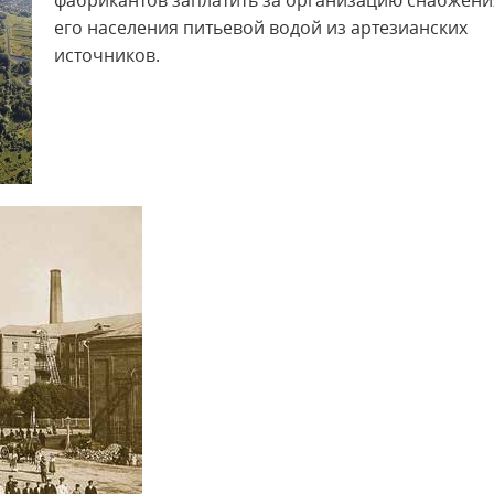
фабрикантов заплатить за организацию снабжени
его населения питьевой водой из артезианских
источников.