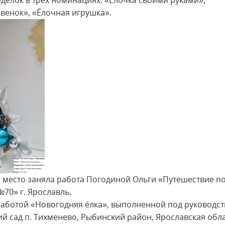
делок в трёх номинациях: «Ёлочка своими руками»,
венок», «Ёлочная игрушка».
 место заняла работа Погодиной Ольги «Путешествие п
70» г. Ярославль.
работой «Новогодняя ёлка», выполненной под руководс
 сад п. Тихменево, Рыбинский район, Ярославская обла