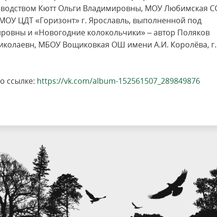
ководством Кютт Ольги Владимировны, МОУ Любимская 
МОУ ЦДТ «Горизонт» г. Ярославль, выполненной под
ровны и «Новогодние колокольчики» – автор Поляков
иколаевн, МБОУ Вощиковкая ОШ имени А.И. Королёва, г.
о ссылке:
https://vk.com/album-152561507_289849876