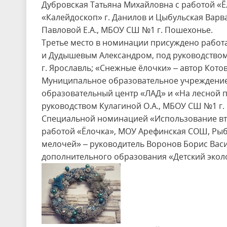
Дубровская Татьяна Михайловна с работой «Ё
«Калейдоскоп» г. Данилов и Цыбульская Варв
Павловой Е.А., МБОУ СШ №1 г. Пошехонье.
Третье место в номинации присуждено работ
и Дудышевым Александром, под руководством
г. Ярославль; «Снежные ёлочки» – автор Кото
Муниципальное образовательное учреждение
образовательный центр «ЛАД» и «На лесной 
руководством Кулагиной О.А., МБОУ СШ №1 г.
Специальной номинацией «Использование вто
работой «Ёлочка», МОУ Арефинская СОШ, Рыби
мелочей» – руководитель Воронов Борис Вас
дополнительного образования «Детский экол