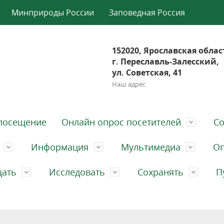
Минприроды России
Заповедная Россия
152020, Ярославская облас
г. Переславль-Залесский,
ул. Советская, 41
Наш адрес
посещение
Онлайн опрос посетителей
Со
Информация
Мультимедиа
Оп
щать
Исследовать
Сохранять
П