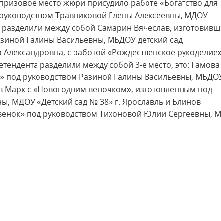
призовое место жюри присудило работе «Богатство для
 руководством Травниковой Елены Алексеевны, МДОУ
то разделили между собой Самарин Вячеслав, изготовив
азиной Галины Васильевны, МБДОУ детский сад
а Александровна, с работой «Рождественское рукоделие»
етендента разделили между собой 3-е место, это: Гамова
к» под руководством Разиной Галины Васильевны, МБДО
еев Марк с «Новогодним веночком», изготовленным под
, МДОУ «Детский сад № 38» г. Ярославль и Блинов
венок» под руководством Тихоновой Юлии Сергеевны, 