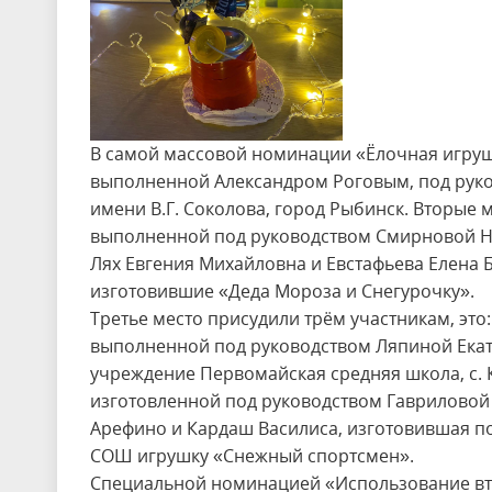
В самой массовой номинации «Ёлочная игруш
выполненной Александром Роговым, под рук
имени В.Г. Соколова, город Рыбинск. Вторые 
выполненной под руководством Смирновой Н
Лях Евгения Михайловна и Евстафьева Елена Б
изготовившие «Деда Мороза и Снегурочку».
Третье место присудили трём участникам, эт
выполненной под руководством Ляпиной Ека
учреждение Первомайская средняя школа, с. К
изготовленной под руководством Гавриловой 
Арефино и Кардаш Василиса, изготовившая п
СОШ игрушку «Снежный спортсмен».
Специальной номинацией «Использование вто