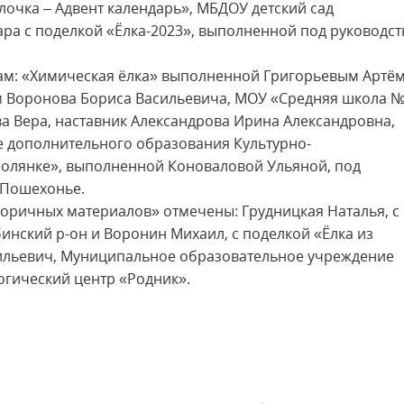
лочка – Адвент календарь», МБДОУ детский сад
ара с поделкой «Ёлка-2023», выполненной под руководс
ам: «Химическая ёлка» выполненной Григорьевым Артё
 Воронова Бориса Васильевича, МОУ «Средняя школа №
ва Вера, наставник Александрова Ирина Александровна,
 дополнительного образования Культурно-
полянке», выполненной Коноваловой Ульяной, под
 Пошехонье.
ричных материалов» отмечены: Грудницкая Наталья, с
нский р-он и Воронин Михаил, с поделкой «Ёлка из
ильевич, Муниципальное образовательное учреждение
огический центр «Родник».