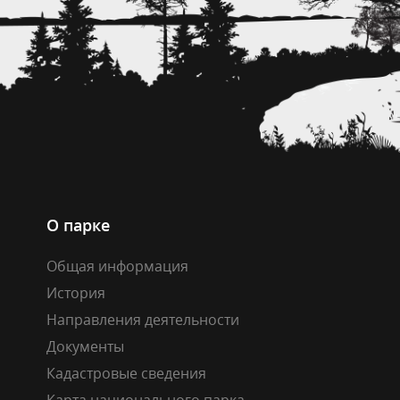
О парке
Общая информация
История
Направления деятельности
Документы
Кадастровые сведения
Карта национального парка