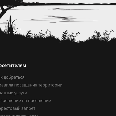
осетителям
к добраться
равила посещения территории
латные услуги
азрешение на посещение
ерестовый запрет
нтерактивная карта