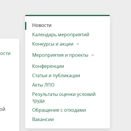
»
ещению
Документы
Разрешение на посещение
Схема дендросада
Мероприятия и проекты
Проекты
Мероприятия
Наша деятельность
Экосистема
Виды туров
Деревянная палатка
р
ира
Озеро Плещеево
Экологические тропы и туристские
Прокат велосипедов
Результаты оценки условий труда
Интерактивная карта
Кадастр объектов животного мира, не
Новости
маршруты
отнесенных к объектам охоты
Вакансии
Адрес, телефон, схема проезда
Календарь мероприятий
Конкурсы и акции
вости
Мероприятия и проекты
Конференции
Статьи и публикации
Акты ЛПО
Результаты оценки условий
труда
кой
Обращение с отходами
Вакансии