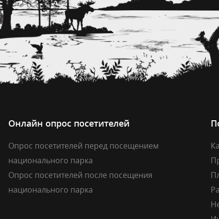
Онлайн опрос посетителей
П
Опрос посетителей перед посещением
Ка
национального парка
П
Опрос посетителей после посещения
П
национального парка
Р
Н
И