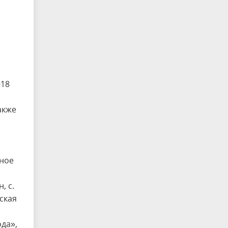
№18
акже
ное
, с.
ская
да»,