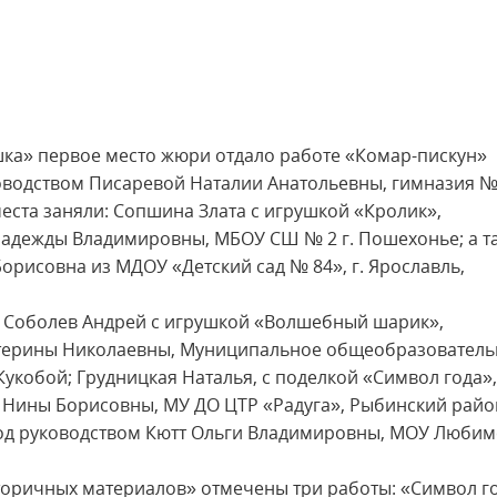
ка» первое место жюри отдало работе «Комар-пискун»
оводством Писаревой Наталии Анатольевны, гимназия 
места заняли: Сопшина Злата с игрушкой «Кролик»,
адежды Владимировны, МБОУ СШ № 2 г. Пошехонье; а т
орисовна из МДОУ «Детский сад № 84», г. Ярославль,
о: Соболев Андрей с игрушкой «Волшебный шарик»,
терины Николаевны, Муниципальное общеобразователь
укобой; Грудницкая Наталья, с поделкой «Символ года»,
Нины Борисовны, МУ ДО ЦТР «Радуга», Рыбинский район
од руководством Кютт Ольги Владимировны, МОУ Любим
ричных материалов» отмечены три работы: «Символ го