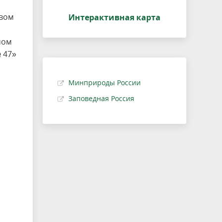
твом
Интерактивная карта
мом
 47»
Минприроды России
Заповедная Россия