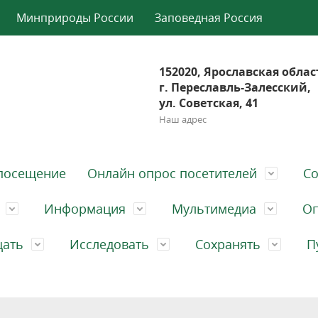
Минприроды России
Заповедная Россия
152020, Ярославская облас
г. Переславль-Залесский,
ул. Советская, 41
Наш адрес
посещение
Онлайн опрос посетителей
Со
Информация
Мультимедиа
Оп
щать
Исследовать
Сохранять
П