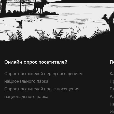
Онлайн опрос посетителей
П
Опрос посетителей перед посещением
Ка
национального парка
П
Опрос посетителей после посещения
П
национального парка
Р
Н
И