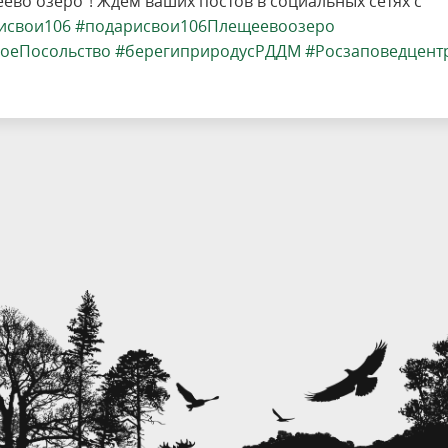
ево озеро"! Ждём ваших постов в социальных сетях с
исвои106
#подарисвои106Плещеевоозеро
оеПосольство
#берегиприродусРДДМ
#Росзаповедцент