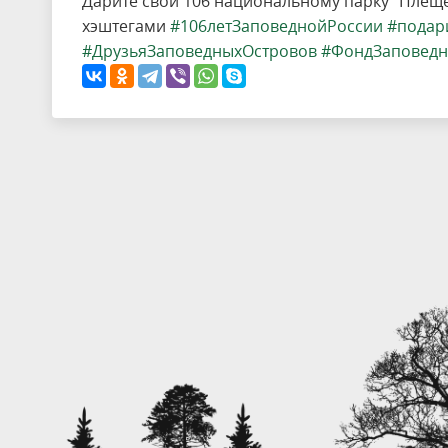
Дарите свои 106 национальному парку "Плеще
хэштегами
#106летЗаповеднойРоссии
#подар
#ДрузьяЗаповедныхОстровов
#ФондЗаповедн