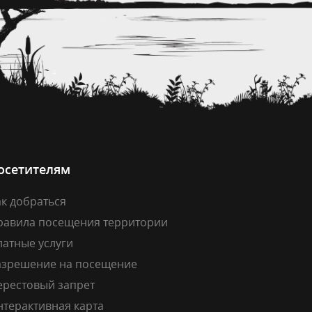
осетителям
к добраться
равила посещения территории
латные услуги
азрешение на посещение
ерестовый запрет
нтерактивная карта