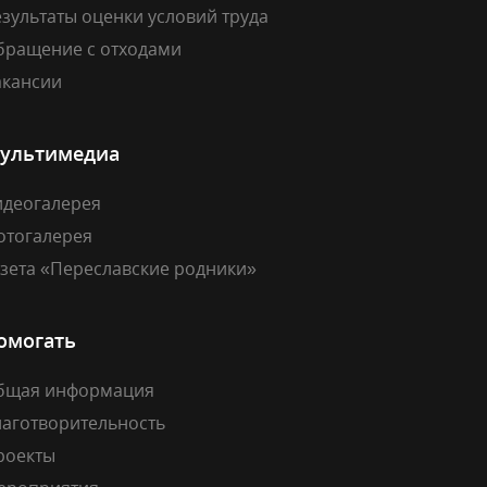
зультаты оценки условий труда
бращение с отходами
акансии
ультимедиа
идеогалерея
отогалерея
азета «Переславские родники»
омогать
бщая информация
лаготворительность
роекты