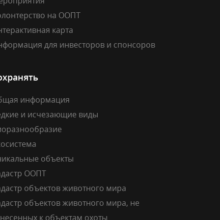
ероприятия
олонтерство на ООПТ
нтерактивная карта
нформация для инвесторов и спонсоров
охранять
бщая информация
едкие и исчезающие виды
иоразнообразие
косистема
никальные объекты
адастр ООПТ
адастр объектов животного мира
дастр объектов животного мира, не
тнесенных к объектам охоты