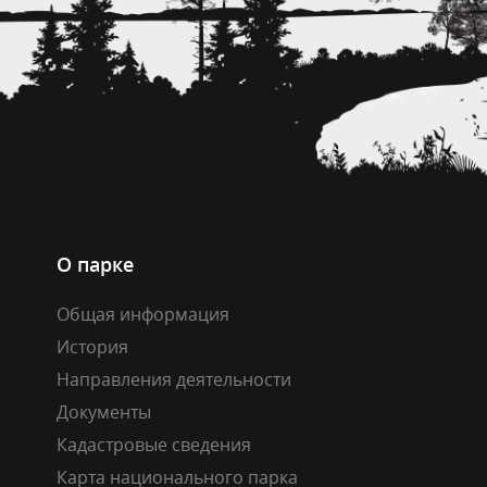
О парке
Общая информация
История
Направления деятельности
Документы
Кадастровые сведения
Карта национального парка