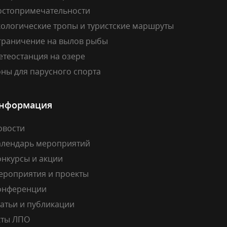
остопримечательности
кологические тропы и туристские маршруты
граничение на вылов рыбы
етеостанция на озере
ны для парусного спорта
нформация
овости
алендарь мероприятий
онкурсы и акции
ероприятия и проекты
онференции
атьи и публикации
кты ЛПО