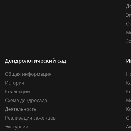
Д
Э
О
М
Зо
Дендрологический сад
И
Общая информация
Н
История
К
Коллекции
К
Схема дендросада
М
Деятельность
К
Реализация саженцев
Ст
Экскурсии
А