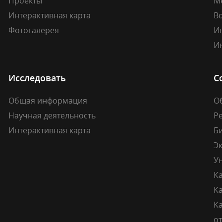
Проекты
М
Интерактивная карта
В
Фотогалерея
И
И
Исследовать
С
Общая информация
О
Научная деятельность
Р
Интерактивная карта
Б
Э
У
К
К
Ка
о