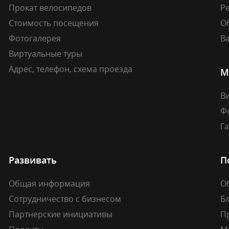
Прокат велосипедов
Ре
Стоимость посещения
О
Фотогалерея
В
Виртуальные туры
Адрес, телефон, схема проезда
М
В
Ф
Г
Развивать
П
Общая информация
О
Сотрудничество с бизнесом
Б
Партнерские инициативы
П