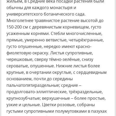
жильём, в Средние века посадки растения были
обычны для каждого монастыря и
университетского ботанического сада.
Многолетнее травянистое растение высотой до
150-200 см с деревянистым корневищем, густо
усаженным корнями. Стебли многочисленные,
прямые, умеренно ветвистые, четырёхгранные,
густо опушенные, нередко имеют красно-
фиолетовую окраску. Листья супротивные,
черешковые, сверху тёмно-зелёные, снизу
сероватые, опушенные. Нижние листья более
крупные, в очертании округлые, с сердцевидным
основанием, почти до середины
пальчатопятираздельные; средние –
продолговато-эллиптические, трёхраздельные,
крупнозубчатые; верхушечные – более простые,
узкие и цельные. Цветки розовые, собраны
густыми супротивными полумутовками в пазухах