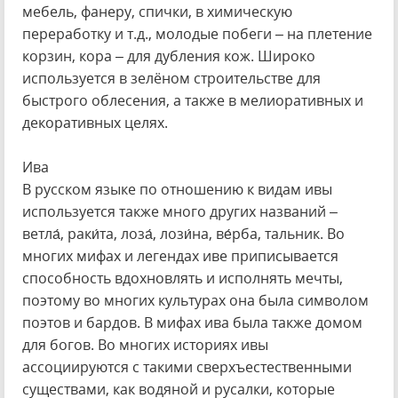
мебель, фанеру, спички, в химическую
переработку и т.д., молодые побеги – на плетение
корзин, кора – для дубления кож. Широко
используется в зелёном строительстве для
быстрого облесения, а также в мелиоративных и
декоративных целях.
Ива
В русском языке по отношению к видам ивы
используется также много других названий –
ветла́, раки́та, лоза́, лози́на, ве́рба, тальник. Во
многих мифах и легендах иве приписывается
способность вдохновлять и исполнять мечты,
поэтому во многих культурах она была символом
поэтов и бардов. В мифах ива была также домом
для богов. Во многих историях ивы
ассоциируются с такими сверхъестественными
существами, как водяной и русалки, которые