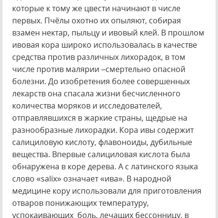
которые к тому же цвести начинают в числе
первых. Пчёлы охотно их опыляют, собирая
взамен нектар, пыльцу и ивовый клей. В прошлом
ивовая кора широко использовалась в качестве
средства против различных лихорадок, в том
числе против малярии –смертельно опасной
болезни. До изобретения более совершенных
лекарств она спасала жизни бесчисленного
количества моряков и исследователей,
отправлявшихся в жаркие страны, щедрые на
разнообразные лихорадки. Кора ивы содержит
салициловую кислоту, флавоноиды, дубильные
вещества. Впервые салициловая кислота была
обнаружена в коре дерева. А с латинского языка
слово «salix» означает «ива». В народной
медицине кору использовали для приготовления
отваров понижающих температуру,
успокаивающих боль, лечащих бессонницу, в