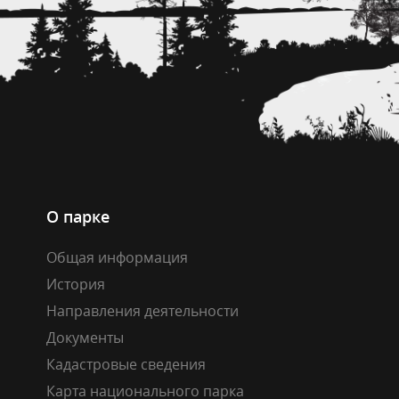
О парке
Общая информация
История
Направления деятельности
Документы
Кадастровые сведения
Карта национального парка