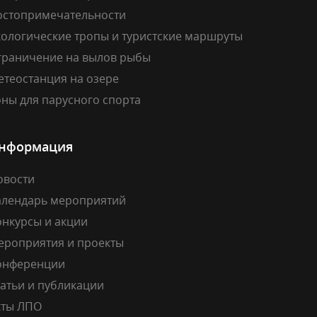
остопримечательности
кологические тропы и туристские маршруты
граничение на вылов рыбы
етеостанция на озере
ны для парусного спорта
нформация
овости
алендарь мероприятий
онкурсы и акции
ероприятия и проекты
онференции
атьи и публикации
кты ЛПО