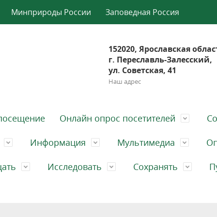
Минприроды России
Заповедная Россия
152020, Ярославская облас
г. Переславль-Залесский,
ул. Советская, 41
Наш адрес
посещение
Онлайн опрос посетителей
Со
Информация
Мультимедиа
Оп
щать
Исследовать
Сохранять
П