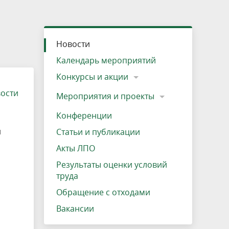
»
ещению
Документы
Разрешение на посещение
Схема дендросада
Мероприятия и проекты
Проекты
Мероприятия
Наша деятельность
Экосистема
Виды туров
Деревянная палатка
р
ира
Озеро Плещеево
Экологические тропы и туристские
Прокат велосипедов
Результаты оценки условий труда
Интерактивная карта
Кадастр объектов животного мира, не
Новости
маршруты
отнесенных к объектам охоты
Вакансии
Адрес, телефон, схема проезда
Календарь мероприятий
Конкурсы и акции
вости
Мероприятия и проекты
Конференции
й
Статьи и публикации
Акты ЛПО
Результаты оценки условий
труда
Обращение с отходами
Вакансии