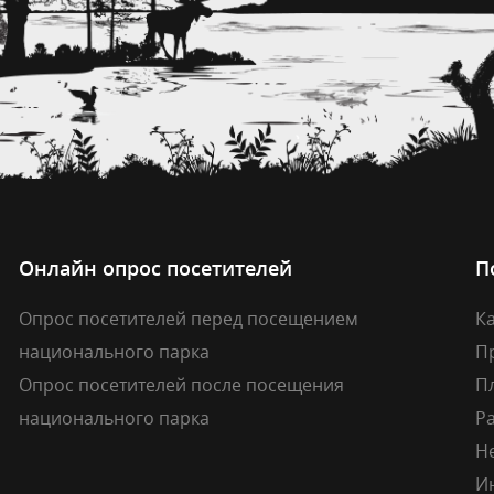
Онлайн опрос посетителей
П
Опрос посетителей перед посещением
Ка
национального парка
П
Опрос посетителей после посещения
П
национального парка
Р
Н
И