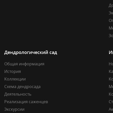
Д
Э
О
М
Зо
Дендрологический сад
И
Общая информация
Н
История
К
Коллекции
К
Схема дендросада
М
Деятельность
К
Реализация саженцев
Ст
Экскурсии
А