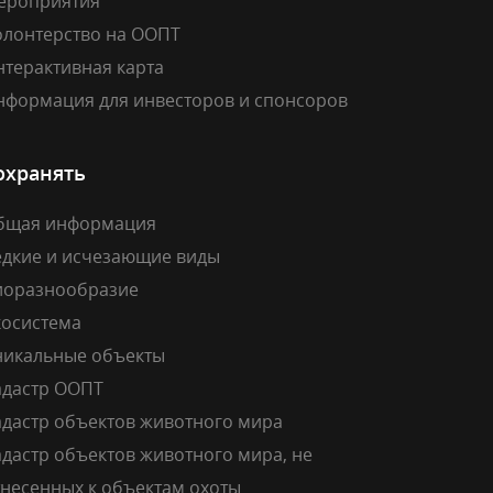
ероприятия
олонтерство на ООПТ
нтерактивная карта
нформация для инвесторов и спонсоров
охранять
бщая информация
едкие и исчезающие виды
иоразнообразие
косистема
никальные объекты
адастр ООПТ
адастр объектов животного мира
дастр объектов животного мира, не
тнесенных к объектам охоты