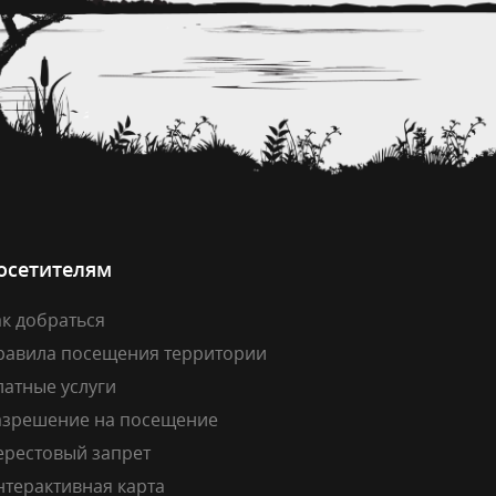
осетителям
к добраться
равила посещения территории
латные услуги
азрешение на посещение
ерестовый запрет
нтерактивная карта