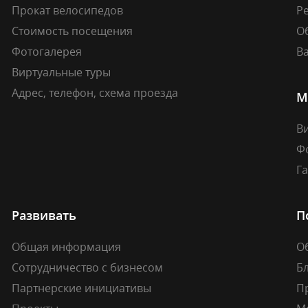
Прокат велосипедов
Ре
Стоимость посещения
О
Фотогалерея
В
Виртуальные туры
Адрес, телефон, схема проезда
М
В
Ф
Г
Развивать
П
Общая информация
О
Сотрудничество с бизнесом
Б
Партнерские инициативы
П