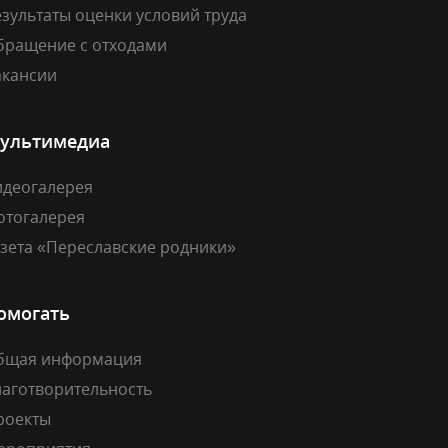
зультаты оценки условий труда
бращение с отходами
акансии
ультимедиа
идеогалерея
отогалерея
азета «Переславские родники»
омогать
бщая информация
лаготворительность
роекты