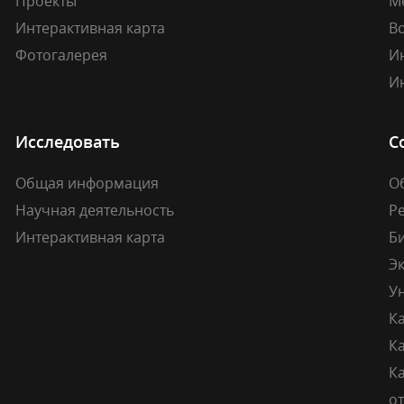
Проекты
М
Интерактивная карта
В
Фотогалерея
И
И
Исследовать
С
Общая информация
О
Научная деятельность
Р
Интерактивная карта
Б
Э
У
К
К
Ка
о