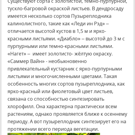
Существуют сорта с золотистой, тёмно-пурпурной,
тускло-багровой окраской листьев. В дендросаду
имеется несколько сортов Пузыреплодника
калинолистного, такие как «Леди ин Рэд» –
отличается высотой кустов в 1,5 м и ярко-
красными листьями. «Диабло» – высотой до 3 м с
пурпурными или темно-красными листьями.
«Нагет» – имеет золотисто- жёлтую окраску.
«Саммер Вайн» - необыкновенно
привлекательный кустарник с ярко-пурпурными
листьями и многочисленными цветами. Такая
особенность многих сортов пузыреплодника, как
ярко-красный или фиолетовый цвет листьев,
связана со способностью синтезировать
хлорофилл. Она характерна практически всем
растениям, однако проявляется ближе к осеннему
периоду. А вот пузыреплодник синтезирует его на
протяжении всего периода вегетации.