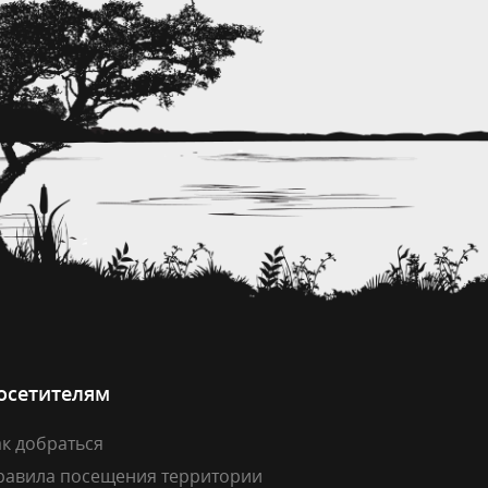
осетителям
к добраться
равила посещения территории