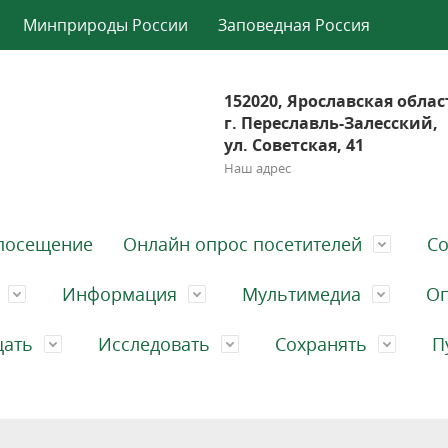
Минприроды России
Заповедная Россия
152020, Ярославская облас
г. Переславль-Залесский,
ул. Советская, 41
Наш адрес
посещение
Онлайн опрос посетителей
Со
Информация
Мультимедиа
Оп
щать
Исследовать
Сохранять
П