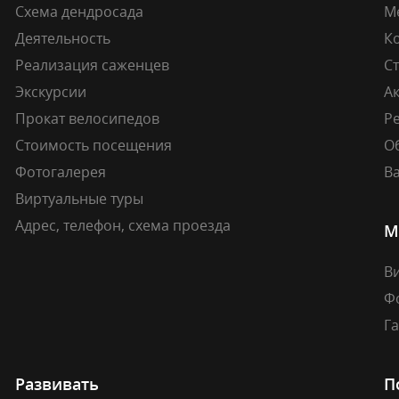
Схема дендросада
М
Деятельность
К
Реализация саженцев
Ст
Экскурсии
А
Прокат велосипедов
Ре
Стоимость посещения
О
Фотогалерея
В
Виртуальные туры
Адрес, телефон, схема проезда
М
В
Ф
Г
Развивать
П