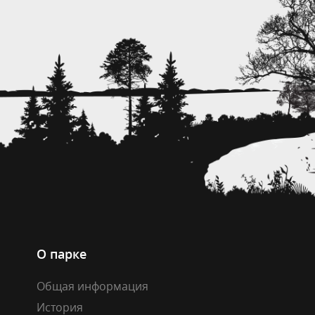
О парке
Общая информация
История