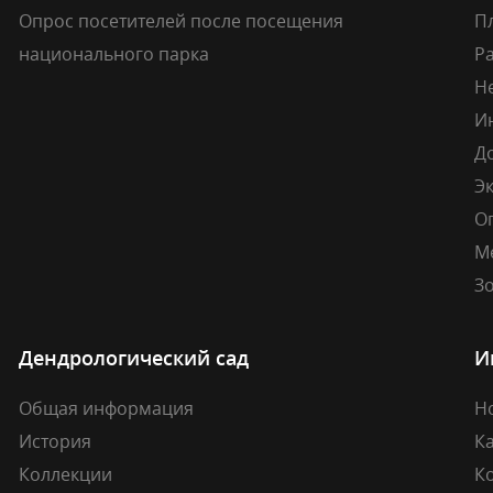
Опрос посетителей после посещения
П
национального парка
Р
Н
И
Д
Э
О
М
Зо
Дендрологический сад
И
Общая информация
Н
История
К
Коллекции
К