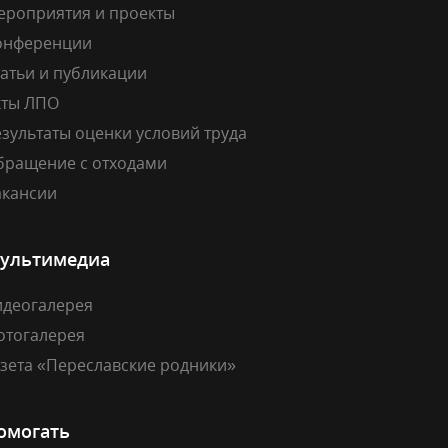
ероприятия и проекты
онференции
атьи и публикации
кты ЛПО
зультаты оценки условий труда
бращение с отходами
акансии
ультимедиа
идеогалерея
отогалерея
азета «Переславские родники»
омогать