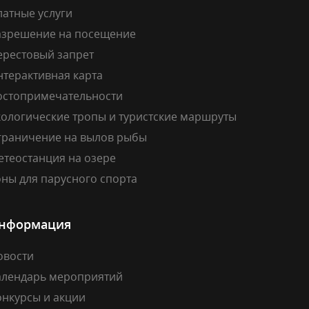
латные услуги
азрешение на посещение
ерестовый запрет
нтерактивная карта
остопримечательности
кологические тропы и туристские маршруты
граничение на вылов рыбы
етеостанция на озере
ны для парусного спорта
нформация
овости
алендарь мероприятий
онкурсы и акции