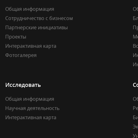
Общая информация
О
Сотрудничество с бизнесом
Б
Партнерские инициативы
П
Проекты
М
Интерактивная карта
В
Фотогалерея
И
И
Исследовать
С
Общая информация
О
Научная деятельность
Р
Интерактивная карта
Б
Э
У