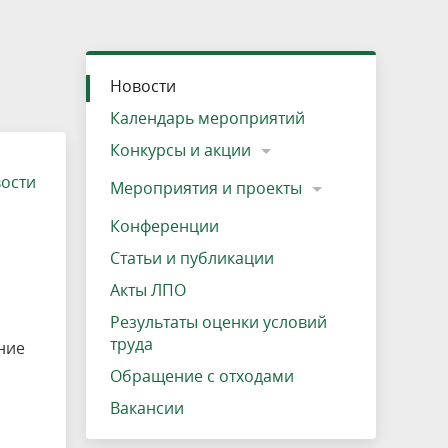
»
ещению
Документы
Разрешение на посещение
Схема дендросада
Мероприятия и проекты
Проекты
Мероприятия
Наша деятельность
Экосистема
Виды туров
Деревянная палатка
р
ира
Озеро Плещеево
Экологические тропы и туристские
Прокат велосипедов
Результаты оценки условий труда
Интерактивная карта
Кадастр объектов животного мира, не
Новости
маршруты
отнесенных к объектам охоты
Вакансии
Адрес, телефон, схема проезда
Календарь мероприятий
Конкурсы и акции
вости
Мероприятия и проекты
Конференции
Статьи и публикации
Акты ЛПО
Результаты оценки условий
труда
ние
Обращение с отходами
Вакансии