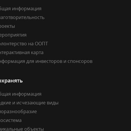
бщая информация
лаготворительность
роекты
ероприятия
олонтерство на ООПТ
нтерактивная карта
нформация для инвесторов и спонсоров
охранять
бщая информация
едкие и исчезающие виды
иоразнообразие
косистема
никальные объекты