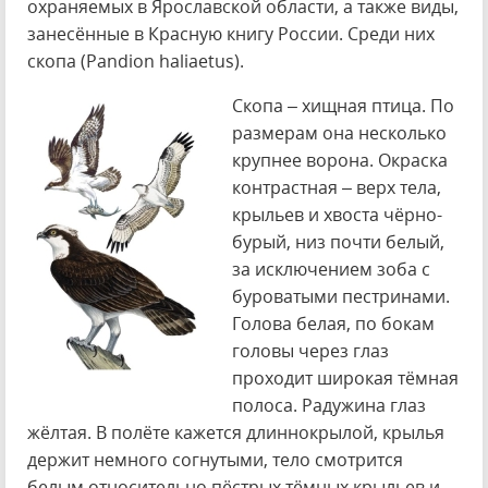
охраняемых в Ярославской области, а также виды,
занесённые в Красную книгу России. Среди них
скопа (Pandion haliaetus).
Скопа – хищная птица. По
размерам она несколько
крупнее ворона. Окраска
контрастная – верх тела,
крыльев и хвоста чёрно-
бурый, низ почти белый,
за исключением зоба с
буроватыми пестринами.
Голова белая, по бокам
головы через глаз
проходит широкая тёмная
полоса. Радужина глаз
жёлтая. В полёте кажется длиннокрылой, крылья
держит немного согнутыми, тело смотрится
белым относительно пёстрых тёмных крыльев и