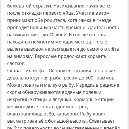
бежеватой окраски. Насиживание начинается
после откладки первого яйца. Участие в этом
принимают оба родителя, хотя самка в гнезде
проводит большую часть времени. Длительность
насиживания – до 40 дней. В гнезде птенцы
находятся немногим меньше месяца. После
вылета выводок не распадается до самого отлёта
на зимовку. Взрослые продолжают кормить
слётков.
Скопа – ихтиофаг. Основу её питания составляет
довольно крупная рыба, весом до 500 граммов.
Может ловить и мелкую рыбу. Изредка в рационе
скопы обнаруживаются водяные полевки,
некрупные птицы и лягушки. Кормовые стации –
мелководные зоны водоёмов – рек,
водохранилищ, озёр, карьеров. Рыбу ловит,
высматривая её с большой высоты. Схватывает
рыбу с поверхности воды выставленными вперёд