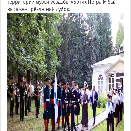
территории музея-усадьбы «Ботик Петра I» был
высажен трёхлетний дубок.