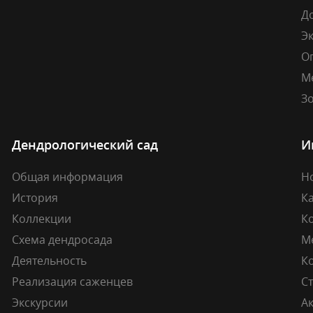
Д
Э
О
М
Зо
Дендрологический сад
И
Общая информация
Н
История
К
Коллекции
К
Схема дендросада
М
Деятельность
К
Реализация саженцев
Ст
Экскурсии
А