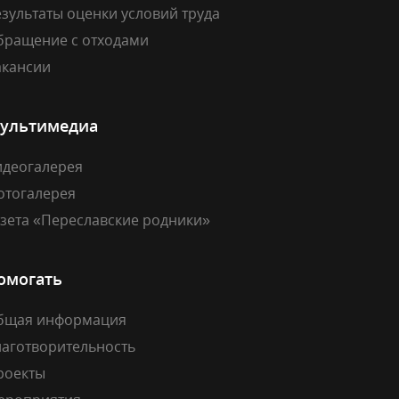
зультаты оценки условий труда
бращение с отходами
акансии
ультимедиа
идеогалерея
отогалерея
азета «Переславские родники»
омогать
бщая информация
лаготворительность
роекты