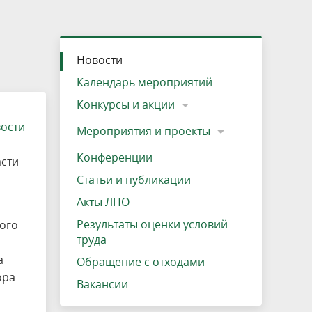
»
ещению
Документы
Разрешение на посещение
Схема дендросада
Мероприятия и проекты
Проекты
Мероприятия
Наша деятельность
Экосистема
Виды туров
Деревянная палатка
р
ира
Озеро Плещеево
Экологические тропы и туристские
Прокат велосипедов
Результаты оценки условий труда
Интерактивная карта
Кадастр объектов животного мира, не
Новости
маршруты
отнесенных к объектам охоты
Вакансии
Адрес, телефон, схема проезда
Календарь мероприятий
Конкурсы и акции
вости
Мероприятия и проекты
Конференции
асти
Статьи и публикации
Акты ЛПО
Результаты оценки условий
ого
труда
а
Обращение с отходами
ора
Вакансии