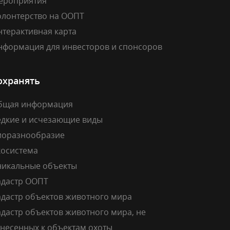
ероприятия
олонтерство на ООПТ
нтерактивная карта
нформация для инвесторов и спонсоров
охранять
бщая информация
едкие и исчезающие виды
иоразнообразие
косистема
никальные объекты
адастр ООПТ
адастр объектов животного мира
дастр объектов животного мира, не
тнесенных к объектам охоты