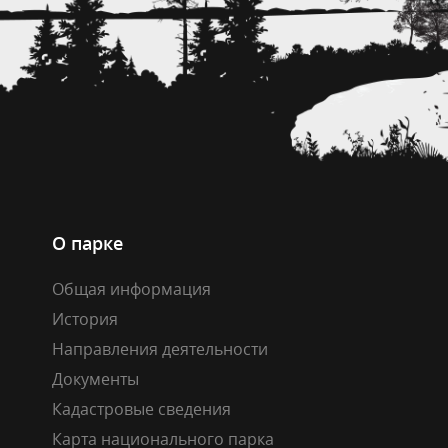
О парке
Общая информация
История
Направления деятельности
Документы
Кадастровые сведения
Карта национального парка