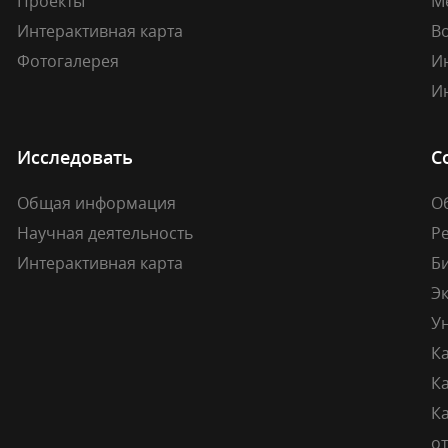
Проекты
М
Интерактивная карта
В
Фотогалерея
И
И
Исследовать
С
Общая информация
О
Научная деятельность
Р
Интерактивная карта
Б
Э
У
К
К
Ка
о