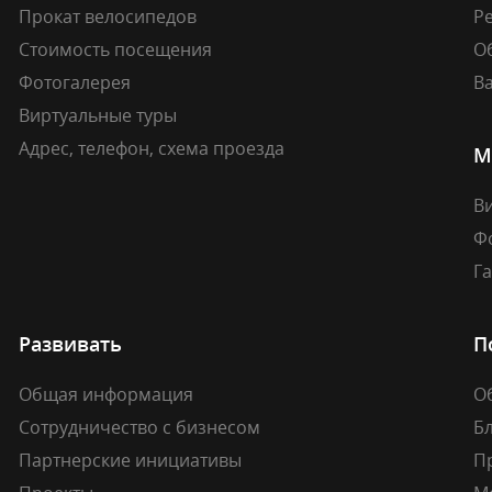
Прокат велосипедов
Ре
Стоимость посещения
О
Фотогалерея
В
Виртуальные туры
Адрес, телефон, схема проезда
М
В
Ф
Г
Развивать
П
Общая информация
О
Сотрудничество с бизнесом
Б
Партнерские инициативы
П