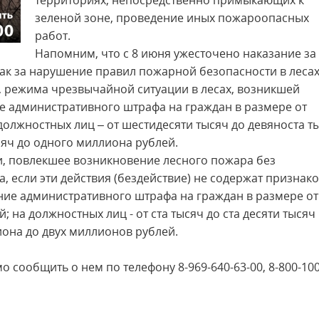
территориях, непосредственно примыкающих к
зеленой зоне, проведение иных пожароопасных
работ.
Напомним, что с 8 июня ужесточено наказание за
ак за нарушение правил пожарной безопасности в лесах
 режима чрезвычайной ситуации в лесах, возникшей
е административного штрафа на граждан в размере от
 должностных лиц – от шестидесяти тысяч до девяноста т
сяч до одного миллиона рублей.
, повлекшее возникновение лесного пожара без
 если эти действия (бездействие) не содержат признак
ние административного штрафа на граждан в размере от
; на должностных лиц - от ста тысяч до ста десяти тысяч
иона до двух миллионов рублей.
сообщить о нем по телефону 8-969-640-63-00, 8-800-100