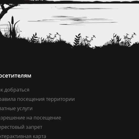
осетителям
к добраться
равила посещения территории
латные услуги
азрешение на посещение
ерестовый запрет
нтерактивная карта