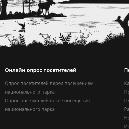
Онлайн опрос посетителей
П
Опрос посетителей перед посещением
Ка
национального парка
П
Опрос посетителей после посещения
П
национального парка
Р
Н
И