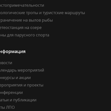
остопримечательности
кологические тропы и туристские маршруты
граничение на вылов рыбы
етеостанция на озере
ны для парусного спорта
нформация
овости
алендарь мероприятий
онкурсы и акции
ероприятия и проекты
онференции
атьи и публикации
кты ЛПО