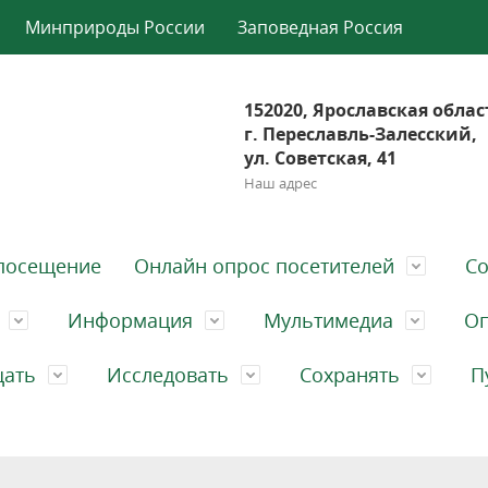
Минприроды России
Заповедная Россия
152020, Ярославская облас
г. Переславль-Залесский,
ул. Советская, 41
Наш адрес
посещение
Онлайн опрос посетителей
Со
Информация
Мультимедиа
Оп
щать
Исследовать
Сохранять
П