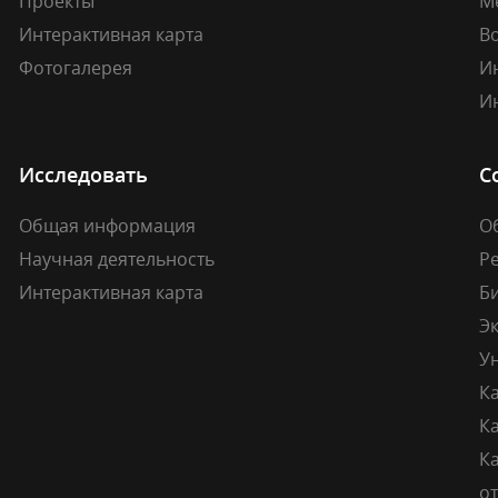
Проекты
М
Интерактивная карта
В
Фотогалерея
И
И
Исследовать
С
Общая информация
О
Научная деятельность
Р
Интерактивная карта
Б
Э
У
К
К
Ка
о