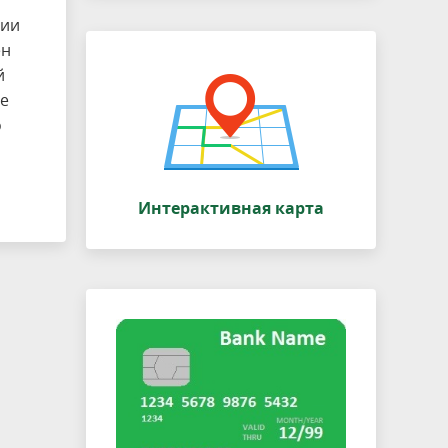
рии
ен
й
не
о
Интерактивная карта