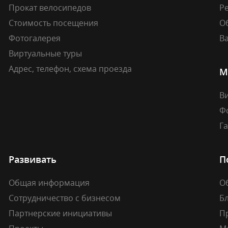
Прокат велосипедов
Ре
Стоимость посещения
О
Фотогалерея
В
Виртуальные туры
Адрес, телефон, схема проезда
М
В
Ф
Г
Развивать
П
Общая информация
О
Сотрудничество с бизнесом
Б
Партнерские инициативы
П