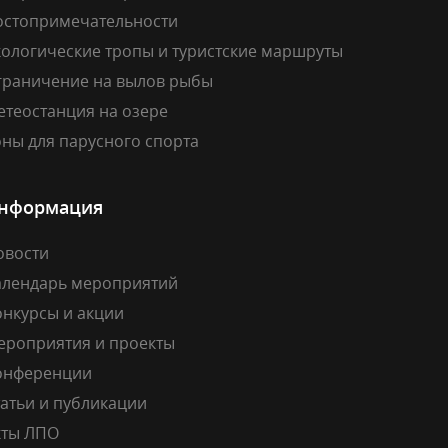
остопримечательности
кологические тропы и туристские маршруты
граничение на вылов рыбы
етеостанция на озере
ны для парусного спорта
нформация
овости
алендарь мероприятий
онкурсы и акции
ероприятия и проекты
онференции
атьи и публикации
кты ЛПО