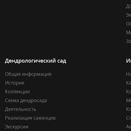
Д
Э
О
М
Зо
Дендрологический сад
И
Общая информация
Н
История
К
Коллекции
К
Схема дендросада
М
Деятельность
К
Реализация саженцев
Ст
Экскурсии
А