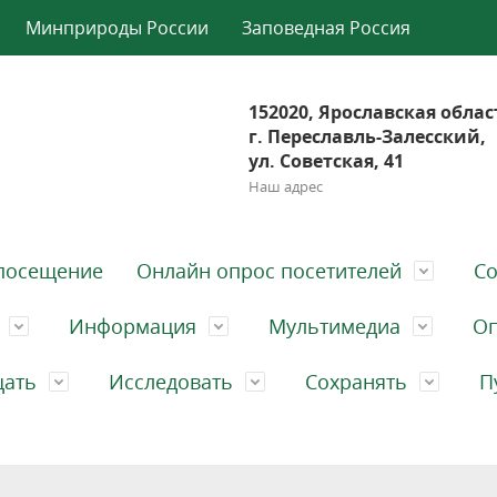
Минприроды России
Заповедная Россия
152020, Ярославская облас
г. Переславль-Залесский,
ул. Советская, 41
Наш адрес
посещение
Онлайн опрос посетителей
Со
Информация
Мультимедиа
Оп
щать
Исследовать
Сохранять
П