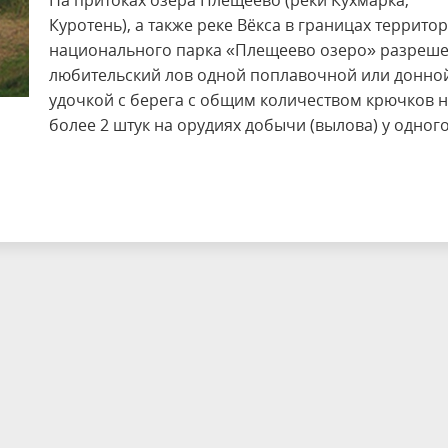
На притоках озера Плещеево (реки Кухмарка,
Куротень), а также реке Вёкса в границах террито
национального парка «Плещеево озеро» разреш
любительский лов одной поплавочной или донно
удочкой с берега с общим количеством крючков 
более 2 штук на орудиях добычи (вылова) у одног