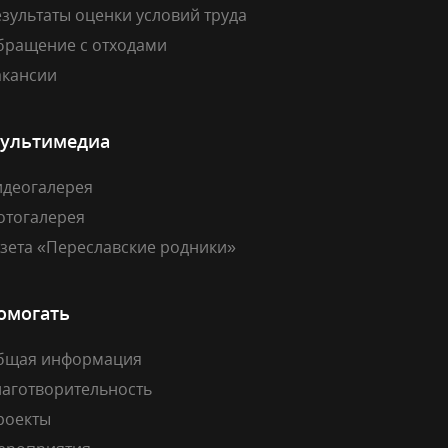
зультаты оценки условий труда
бращение с отходами
акансии
ультимедиа
идеогалерея
отогалерея
азета «Переславские родники»
омогать
бщая информация
лаготворительность
роекты