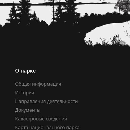
О парке
Общая информация
История
Направления деятельности
Документы
Кадастровые сведения
Карта национального парка