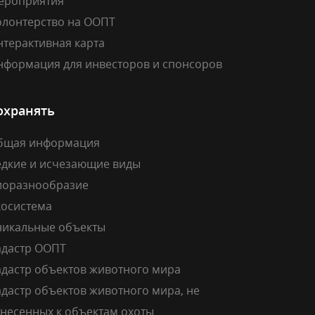
ероприятия
олонтерство на ООПТ
нтерактивная карта
нформация для инвесторов и спонсоров
охранять
бщая информация
едкие и исчезающие виды
иоразнообразие
косистема
никальные объекты
адастр ООПТ
адастр объектов животного мира
дастр объектов животного мира, не
тнесенных к объектам охоты