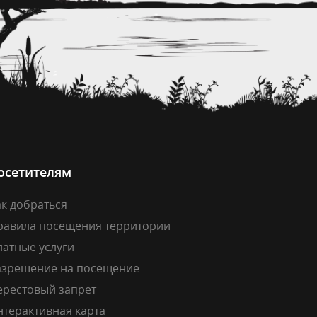
осетителям
к добраться
равила посещения территории
латные услуги
азрешение на посещение
ерестовый запрет
нтерактивная карта