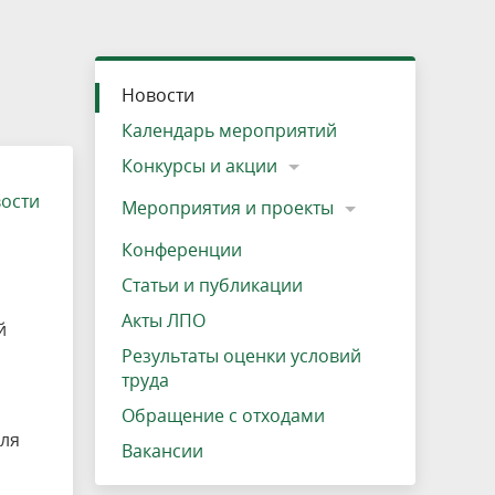
»
ещению
Документы
Разрешение на посещение
Схема дендросада
Мероприятия и проекты
Проекты
Мероприятия
Наша деятельность
Экосистема
Виды туров
Деревянная палатка
р
ира
Озеро Плещеево
Экологические тропы и туристские
Прокат велосипедов
Результаты оценки условий труда
Интерактивная карта
Кадастр объектов животного мира, не
Новости
маршруты
отнесенных к объектам охоты
Вакансии
Адрес, телефон, схема проезда
Календарь мероприятий
Конкурсы и акции
вости
Мероприятия и проекты
Конференции
Статьи и публикации
Акты ЛПО
й
Результаты оценки условий
труда
Обращение с отходами
еля
Вакансии