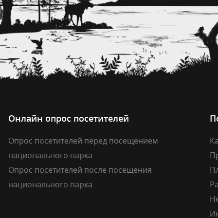
Онлайн опрос посетителей
П
Опрос посетителей перед посещением
Ка
национального парка
П
Опрос посетителей после посещения
П
национального парка
Р
Н
И