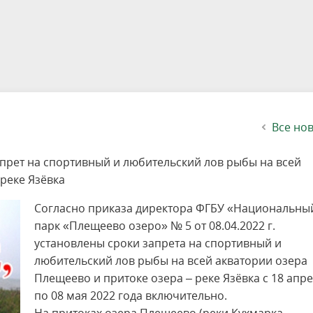
етителей после посещения
осещения территории
 мероприятий
ея
твет
ество с бизнесом
ительность
щение
еятельность
исчезающие виды
уризма
"Шалаш"
Направления деятельности
Платные услуги
Коллекции
Конкурсы и акции
Газета «Переславские родники
Партнерские инициативы
Проекты
Сводные данные по экопросв
Интерактивная карта
Биоразнообразие
Категории путешественников
Жилой дом
ного парка
на ООПТ
ионального парка
вная карта
я саженцев
публикации
ея
вная карта
ОПТ
Растительный и животный ми
Достопримечательности
Экскурсии
Акты ЛПО
Информация для инвесторов и
Кадастр объектов животного м
спонсоров
йствие коррупции
ея
Друзья и партнеры
Виртуальные туры
ция на озере
Зоны для парусного спорта
Интерактивная карта
Все но
запрет на спортивный и любительский лов рыбы на всей
реке Язёвка
Согласно приказа директора ФГБУ «Национальны
парк «Плещеево озеро» № 5 от 08.04.2022 г.
установлены сроки запрета на спортивный и
любительский лов рыбы на всей акватории озера
Плещеево и притоке озера – реке Язёвка с 18 апр
по 08 мая 2022 года включительно.