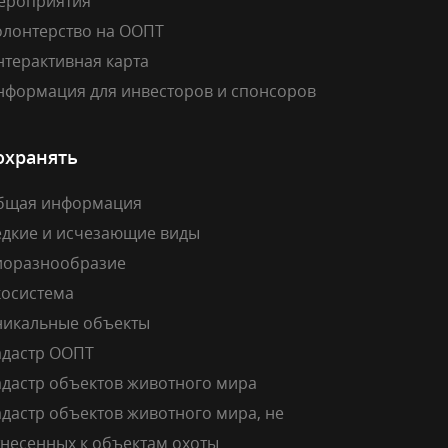
ероприятия
олонтерство на ООПТ
нтерактивная карта
нформация для инвесторов и спонсоров
охранять
бщая информация
едкие и исчезающие виды
иоразнообразие
косистема
никальные объекты
адастр ООПТ
адастр объектов животного мира
дастр объектов животного мира, не
тнесенных к объектам охоты