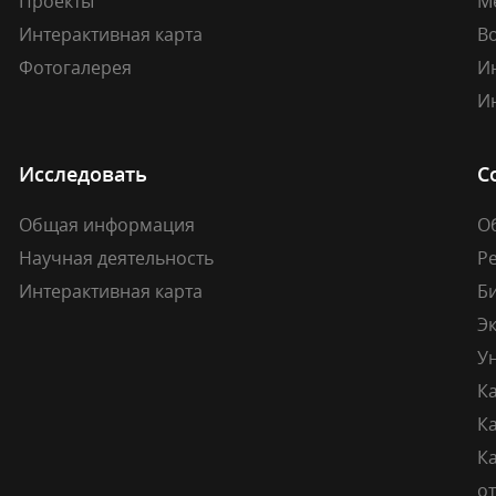
Проекты
М
Интерактивная карта
В
Фотогалерея
И
И
Исследовать
С
Общая информация
О
Научная деятельность
Р
Интерактивная карта
Б
Э
У
К
К
Ка
о