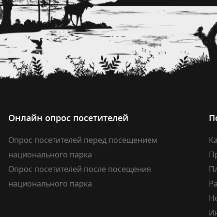
Онлайн опрос посетителей
П
Опрос посетителей перед посещением
Ка
национального парка
П
Опрос посетителей после посещения
П
национального парка
Р
Н
И