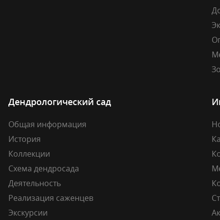
Д
Э
О
М
Зо
Дендрологический сад
И
Общая информация
Н
История
К
Коллекции
К
Схема дендросада
М
Деятельность
К
Реализация саженцев
Ст
Экскурсии
А