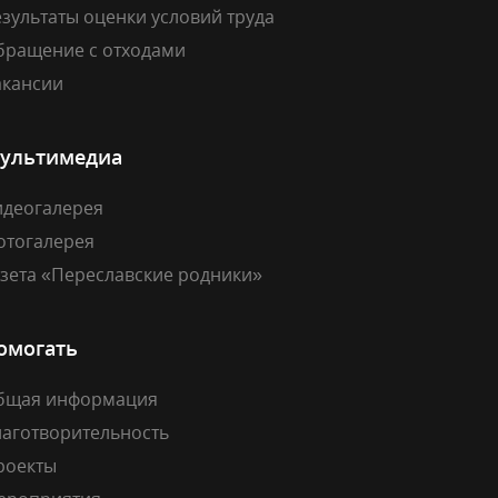
зультаты оценки условий труда
бращение с отходами
акансии
ультимедиа
идеогалерея
отогалерея
азета «Переславские родники»
омогать
бщая информация
лаготворительность
роекты