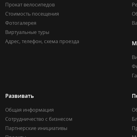
Прокат велосипедов
Ре
Стоимость посещения
О
Фотогалерея
В
Виртуальные туры
Адрес, телефон, схема проезда
М
В
Ф
Г
Развивать
П
Общая информация
О
Сотрудничество с бизнесом
Б
Партнерские инициативы
П