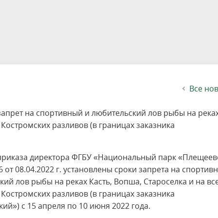
етителей после посещения
осещения территории
 мероприятий
ея
твет
ество с бизнесом
ительность
щение
еятельность
исчезающие виды
уризма
"Шалаш"
Направления деятельности
Платные услуги
Коллекции
Конкурсы и акции
Газета «Переславские родники
Партнерские инициативы
Проекты
Сводные данные по экопросв
Интерактивная карта
Биоразнообразие
Категории путешественников
Жилой дом
ного парка
на ООПТ
ионального парка
вная карта
я саженцев
публикации
ея
вная карта
ОПТ
Растительный и животный ми
Достопримечательности
Экскурсии
Акты ЛПО
Информация для инвесторов и
Кадастр объектов животного м
спонсоров
йствие коррупции
ея
Друзья и партнеры
Виртуальные туры
ция на озере
Зоны для парусного спорта
Интерактивная карта
Все но
 запрет на спортивный и любительский лов рыбы на река
и Костромских разливов (в границах заказника
приказа директора ФГБУ «Национальный парк «Плещеев
 от 08.04.2022 г. установлены сроки запрета на спортив
ий лов рыбы на реках Касть, Вопша, Староселка и на вс
 Костромских разливов (в границах заказника
ий») с 15 апреля по 10 июня 2022 года.