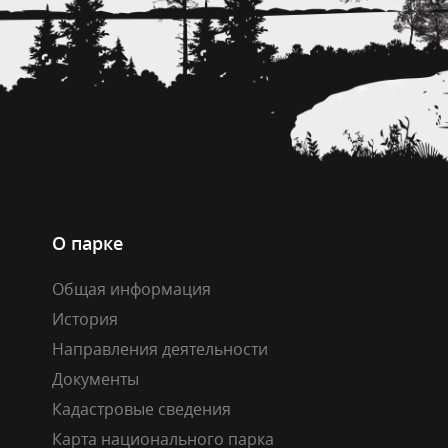
О парке
Общая информация
История
Направления деятельности
Документы
Кадастровые сведения
Карта национального парка