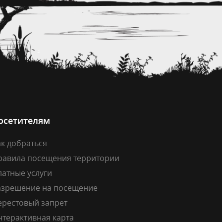
осетителям
к добраться
равила посещения территории
латные услуги
азрешение на посещение
ерестовый запрет
нтерактивная карта