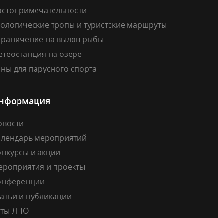
остопримечательности
кологические тропы и туристские маршруты
граничение на вылов рыбы
етеостанция на озере
ны для парусного спорта
нформация
овости
алендарь мероприятий
онкурсы и акции
ероприятия и проекты
онференции
атьи и публикации
кты ЛПО