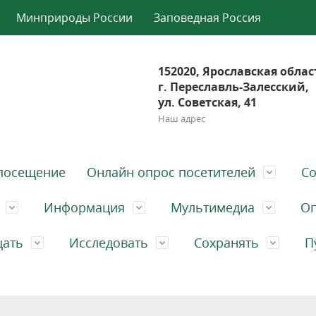
Минприроды России
Заповедная Россия
152020, Ярославская облас
г. Переславль-Залесский,
ул. Советская, 41
Наш адрес
посещение
Онлайн опрос посетителей
Со
Информация
Мультимедиа
Оп
щать
Исследовать
Сохранять
П